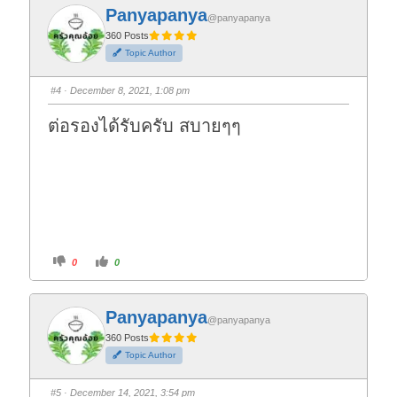
f
f
Panyapanya
o
o
@panyapanya
r
r
t
t
360 Posts
h
h
Topic Author
u
u
m
m
b
b
s
s
#4
· December 8, 2021, 1:08 pm
d
u
o
p
w
.
ต่อรองได้รับครับ สบายๆๆ
n
.
C
C
0
0
l
l
i
i
c
c
k
k
f
f
Panyapanya
o
o
@panyapanya
r
r
t
t
360 Posts
h
h
Topic Author
u
u
m
m
b
b
s
s
#5
· December 14, 2021, 3:54 pm
d
u