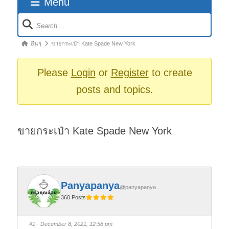
Menu
Forum
Navigation
Forum
อื่นๆ
ขายกระเป๋า Kate Spade New York
breadcrumbs
-
Please
Login
or
Register
to create
You
posts and topics.
are
here:
ขายกระเป๋า Kate Spade New York
Panyapanya
@panyapanya
360 Posts
#1
· December 8, 2021, 12:58 pm