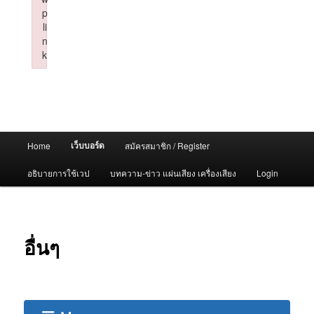
p
li
n
k
Failed to initialize plugin: wplink
Main
เว็บบอร์ด
Home
สมัครสมาชิก / Register
menu
อธิบายการใช้เวป
บทความ-ข่าว แผ่นเสียง เครื่องเสียง
Login
อื่นๆ