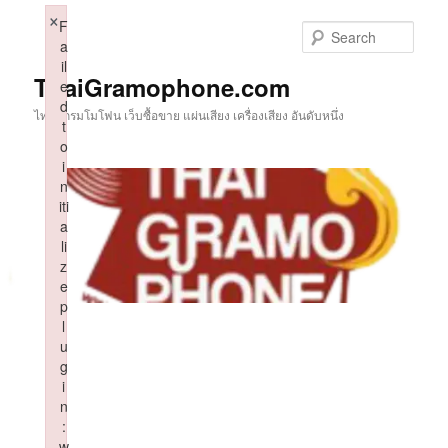
Skip
×
F
to
Sear
a
primary
il
content
ThaiGramophone.com
e
d
ไทยแกรมโมโฟน เว็บซื้อขาย แผ่นเสียง เครื่องเสียง อันดับหนึ่ง
t
o
i
n
iti
a
li
z
e
p
l
u
g
i
n
:
w