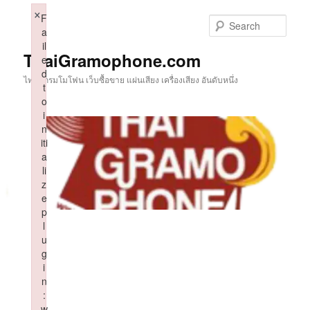
Skip
×
F
to
Sear
a
primary
il
content
ThaiGramophone.com
e
d
ไทยแกรมโมโฟน เว็บซื้อขาย แผ่นเสียง เครื่องเสียง อันดับหนึ่ง
t
o
i
n
iti
a
li
z
e
p
l
u
g
i
n
:
w