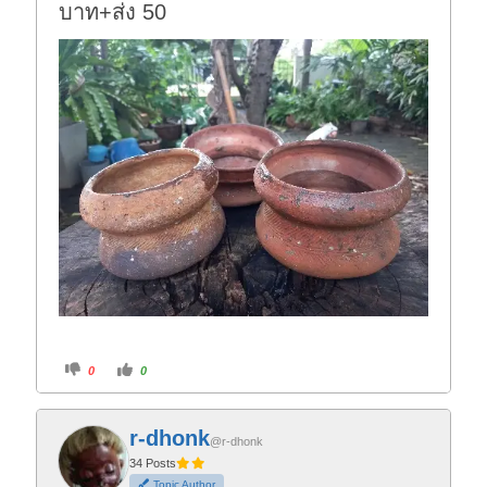
บาท+ส่ง 50
C
C
0
0
l
l
i
i
c
c
k
k
f
f
r-dhonk
o
o
@r-dhonk
r
r
t
t
34 Posts
h
h
Topic Author
u
u