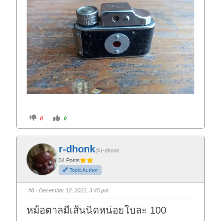
C
C
0
0
l
l
i
i
c
c
k
k
f
f
r-dhonk
o
o
@r-dhonk
r
r
t
t
34 Posts
h
h
Topic Author
u
u
m
m
b
b
s
s
#8
· December 12, 2022, 3:45 pm
d
u
o
p
w
.
หม้อตาลมีเส้นนิดหน่อยใบละ 100
n
.