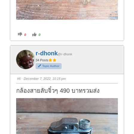
C
C
0
0
l
l
i
i
c
c
k
k
f
f
r-dhonk
o
o
@r-dhonk
r
r
t
t
34 Posts
h
h
Topic Author
u
u
m
m
b
b
s
s
#6
· December 7, 2022, 10:15 pm
d
u
o
p
w
.
กล้องสายลับจิ๋วๆ 490 บาทรวมส่ง
n
.