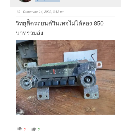
m
m
b
b
s
s
#9
· December 14, 2022, 3:12 pm
d
u
o
p
w
.
วิทยุติิดรถยนต์วินเทจไม่ได้ลอง 850
n
.
บาทรวมส่ง
C
C
0
0