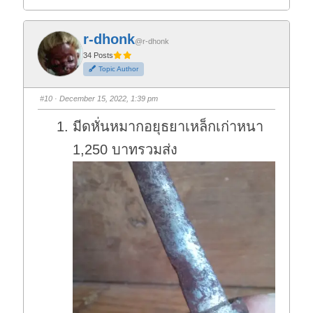
l
l
i
i
c
c
k
k
f
f
r-dhonk
o
o
@r-dhonk
r
r
t
t
34 Posts
h
h
Topic Author
u
u
m
m
b
b
s
s
#10
· December 15, 2022, 1:39 pm
d
u
o
p
w
.
มีดหั่นหมากอยุธยาเหล็กเก่าหนา
n
.
1,250 บาทรวมส่ง