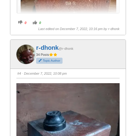
C
C
0
0
l
l
i
i
Last edited on December 7, 2022, 10:16 pm by
r-dhonk
c
c
k
k
f
f
o
o
r
r
r-dhonk
t
t
@r-dhonk
h
h
34 Posts
u
u
m
m
Topic Author
b
b
s
s
d
u
o
p
หม้อแปลงโบราณบอดี้ไม้สักตัวสภาพ
#4
· December 7, 2022, 10:08 pm
w
.
n
.
โชว์แต่งห้องฟังเพลง 400 บาท+ส่ง
100