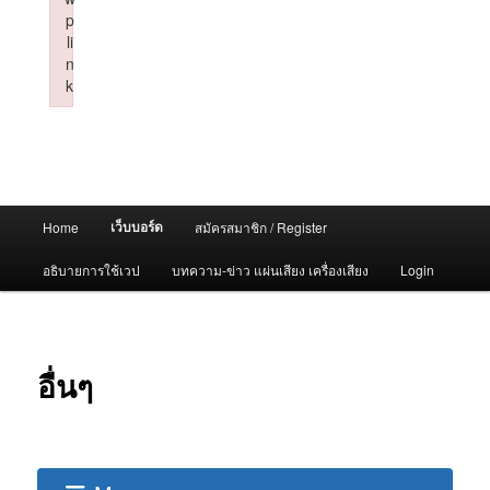
p
li
n
k
Failed to initialize plugin: wplink
Main
เว็บบอร์ด
Home
สมัครสมาชิก / Register
menu
อธิบายการใช้เวป
บทความ-ข่าว แผ่นเสียง เครื่องเสียง
Login
อื่นๆ