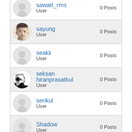
sawatt_rms
0 Posts
User
sayung
0 Posts
User
seakii
0 Posts
User
seksan
hiranprasatkul
0 Posts
User
serikul
0 Posts
User
Shadow
0 Posts
User