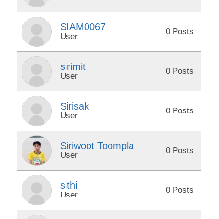
SIAM0067
0 Posts
User
sirimit
0 Posts
User
Sirisak
0 Posts
User
Siriwoot Toompla
0 Posts
User
sithi
0 Posts
User