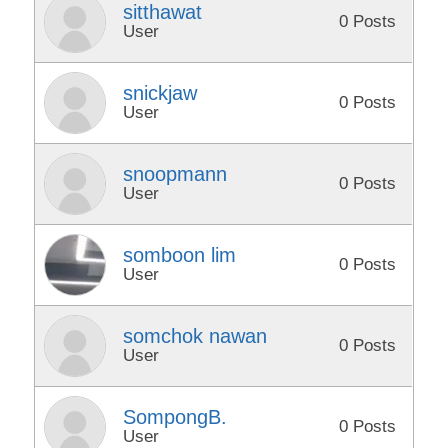
sitthawat
0 Posts
User
snickjaw
0 Posts
User
snoopmann
0 Posts
User
somboon lim
0 Posts
User
somchok nawan
0 Posts
User
SompongB.
0 Posts
User