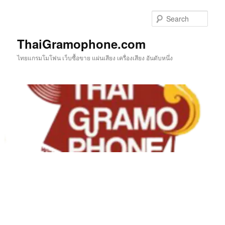
Skip
to
Sear
primary
content
ThaiGramophone.com
ไทยแกรมโมโฟน เว็บซื้อขาย แผ่นเสียง เครื่องเสียง อันดับหนึ่ง