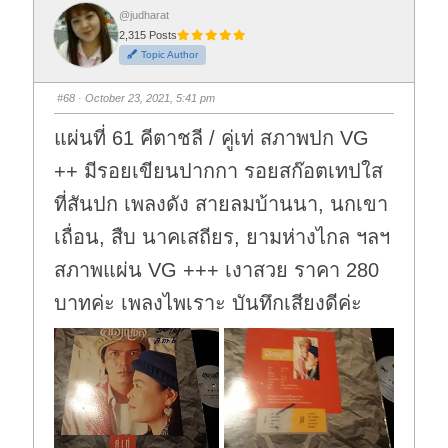
f
f
o
o
@judharat
r
r
2,315 Posts
t
t
h
h
Topic Author
u
u
m
m
b
b
s
s
#68
· October 23, 2021, 5:41 pm
d
u
o
p
w
.
แผ่นที่ 61 คีตาชลี / คู่เท่ สภาพปก VG
n
.
++ มีรอยเขียนปากกา รอยสก๊อตเทปใส
ที่สันปก เพลงดัง สายลมบ้านนา, นกเขา
เถื่อน, สืบ นาคเสถียร, ยามห่างไกล ฯลฯ
สภาพแผ่น VG +++ เงาสวย ราคา 280
บาทค่ะ เพลงไพเราะ บันทึกเสียงดีค่ะ