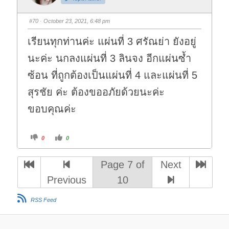
u
u
m
m
b
b
s
s
#70
· October 23, 2021, 6:48 pm
d
u
o
p
w
.
เรียนทุกท่านค่ะ แผ่นที่ 3 ศรัณย่า ยังอยู่
n
.
นะค่ะ นกลงแผ่นที่ 3 ลินจง อีกแผ่นซ้ำ
ซ้อน ที่ถูกต้องเป็นแผ่นที่ 4 และแผ่นที่ 5
สุรชัย ค่ะ ต้องขออภัยด้วยนะค่ะ
ขอบคุณค่ะ
C
C
0
0
l
l
i
i
c
c
k
k
Page 7 of
Next
f
f
o
o
r
r
Previous
10
t
t
h
h
u
u
m
m
RSS Feed
b
b
s
s
d
u
o
p
w
.