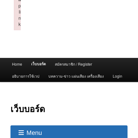
p
li
n
k
Failed to initialize plugin: wplink
Main
เว็บบอร์ด
Home
สมัครสมาชิก / Register
menu
อธิบายการใช้เวป
บทความ-ข่าว แผ่นเสียง เครื่องเสียง
Login
เว็บบอร์ด
Menu