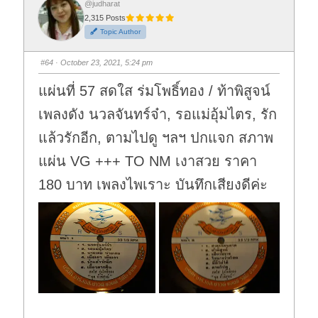
o
o
@judharat
r
r
2,315 Posts
t
t
h
h
Topic Author
u
u
m
m
b
b
s
s
#64
· October 23, 2021, 5:24 pm
d
u
o
p
w
.
แผ่นที่ 57 สดใส ร่มโพธิ์ทอง / ท้าพิสูจน์
n
.
เพลงดัง นวลจันทร์จ๋า, รอแม่อุ้มไตร, รัก
แล้วรักอีก, ตามไปดู ฯลฯ ปกแจก สภาพ
แผ่น VG +++ TO NM เงาสวย ราคา
180 บาท เพลงไพเราะ บันทึกเสียงดีค่ะ