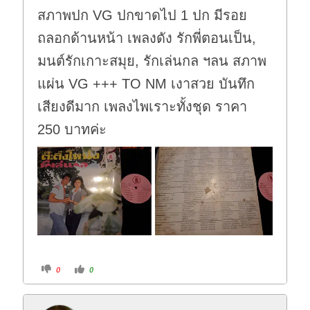
สภาพปก VG ปกขาดไป 1 ปก มีรอย
ถลอกด้านหน้า เพลงดัง รักพี่ตอนเป็น,
มนต์รักเกาะสมุย, รักเล่นกล ฯลน สภาพ
แผ่น VG +++ TO NM เงาสวย บันทึก
เสียงดีมาก เพลงไพเราะทั้งชุด ราคา
250 บาทค่ะ
C
C
0
0
l
l
i
i
c
c
k
k
f
f