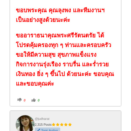
ขอบพระคุณ คุณลุงพง และทีมงานฯ
เป็นอย่างสูงด้วยนะค่ะ
ขออาราธนาคุณพระศรีรัตนตรัย ได้
โปรดคุ้มครองทุก ๆ ท่านและครอบครัว
ขอให้มีความสุข สุขภาพแข็งแรง
กิจการงานรุ่งเรือง ราบรื่น และร่ำรวย
เงินทอง ยิ่ง ๆ ขึ้นไป ด้วยนะค่ะ ขอบคุณ
และขอบคุณค่ะ
C
C
0
0
l
l
i
i
c
c
k
k
f
f
o
o
@judharat
r
r
2,315 Posts
t
t
h
h
Topic Author