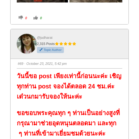
C
C
0
0
l
l
i
i
c
c
k
k
f
f
o
o
@judharat
r
r
2,315 Posts
t
t
h
h
Topic Author
u
u
m
m
b
b
s
s
#69
· October 23, 2021, 5:42 pm
d
u
o
p
w
.
วันนี้ขอ
post
เพียงเท่านี้ก่อนนะค่ะ เชิญ
n
.
ทุกท่าน
post
จองได้ตลอด
24
ชม.ค่ะ
เด๋วนกมารับจองให้นะค่ะ
ขอขอบพระคุณทุก ๆ ท่านเป็นอย่างสูงที่
กรุณามาช่วยอุดหนุนตลอดมา และทุก
ๆ ท่านที่เข้ามาเยี่ยมชมด้วยนะค่ะ