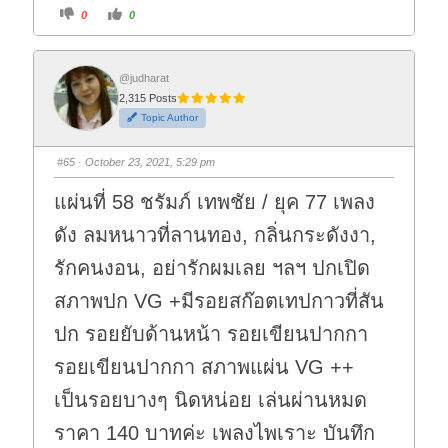
C
C
0
0
l
l
i
i
c
c
k
k
f
f
o
o
@judharat
r
r
2,315 Posts
t
t
h
h
Topic Author
u
u
m
m
b
b
s
s
#65
· October 23, 2021, 5:29 pm
d
u
o
p
w
.
แผ่นที่ 58 ชรัมภ์ เทพชัย / ยุค 77 เพลง
n
.
ดัง ลมหนาวที่ลานทอง, กลิ่นกระดังงา,
รักคนงอน, อย่ารักผมเลย ฯลฯ ปกเปิด
สภาพปก VG +มีรอยสก๊อตเทปกาวที่สัน
ปก รอยยับด้านหน้า รอยเขียนปากกา
รอยเขียนปากกา สภาพแผ่น VG ++
เป็นรอยบางๆ นิดหน่อย เล่นผ่านหมด
ราคา 140 บาทค่ะ เพลงไพเราะ บันทึก