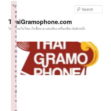
Skip
×
F
to
Sear
a
primary
il
content
ThaiGramophone.com
e
d
ไทยแกรมโมโฟน เว็บซื้อขาย แผ่นเสียง เครื่องเสียง อันดับหนึ่ง
t
o
i
n
iti
a
li
z
e
p
l
u
g
i
n
:
w