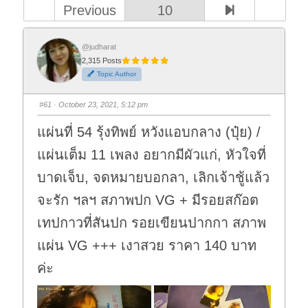
Previous
10
@judharat
2,315 Posts
Topic Author
#61
· October 23, 2021, 5:12 pm
แผ่นที่ 54 รุ้งทิพย์ หวังแอบกลาง (ปุ๋ย) /
แผ่นเต็ม 11 เพลง อยากมีผัวแก่, หัวใจที่
บาดเจ็บ, จดหมายบอกลา, เลิกเจ้าชู้แล้ว
จะรัก ฯลฯ สภาพปก VG + มีรอยสก๊อต
เทปกาวที่สันปก รอยเขียนปากกา สภาพ
แผ่น VG +++ เงาสวย ราคา 140 บาท
ค่ะ