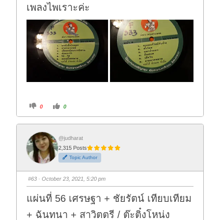
เพลงไพเราะค่ะ
C
C
0
0
l
l
i
i
c
c
k
k
f
f
o
o
@judharat
r
r
2,315 Posts
t
t
h
h
Topic Author
u
u
m
m
b
b
s
s
#63
· October 23, 2021, 5:20 pm
d
u
o
p
w
.
แผ่นที่ 56 เศรษฐา + ชัยรัตน์ เทียบเทียม
n
.
+ ฉันทนา + สาวิตตรี / ต๊ะติ๋งโหน่ง