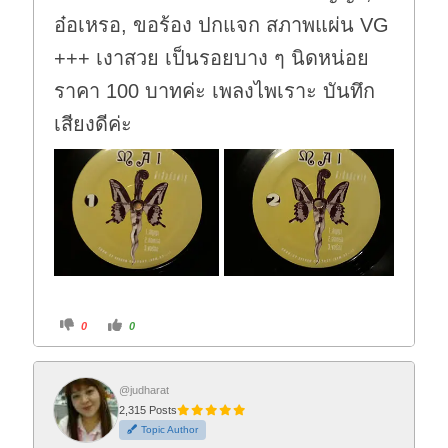
อ๋อเหรอ, ขอร้อง ปกแจก สภาพแผ่น VG
+++ เงาสวย เป็นรอยบาง ๆ นิดหน่อย
ราคา 100 บาทค่ะ เพลงไพเราะ บันทึก
เสียงดีค่ะ
C
C
0
0
l
l
i
i
c
c
k
k
f
f
o
o
@judharat
r
r
2,315 Posts
t
t
h
h
Topic Author
u
u
m
m