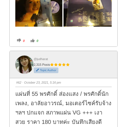
C
C
0
0
l
l
i
i
c
c
k
k
f
f
o
o
@judharat
r
r
2,315 Posts
t
t
h
h
Topic Author
u
u
m
m
b
b
s
s
#62
· October 23, 2021, 5:16 pm
d
u
o
p
w
.
แผ่นที่ 55 พรศักดิ์ ส่องแสง / พรศักดิ์นัก
n
.
เพลง, อาลัยอาวรณ์, มอเตอร์ไซค์รับจ้าง
ฯลฯ ปกแจก สภาพแผ่น VG +++ เงา
สวย ราคา 180 บาทค่ะ บันทึกเสียงดี