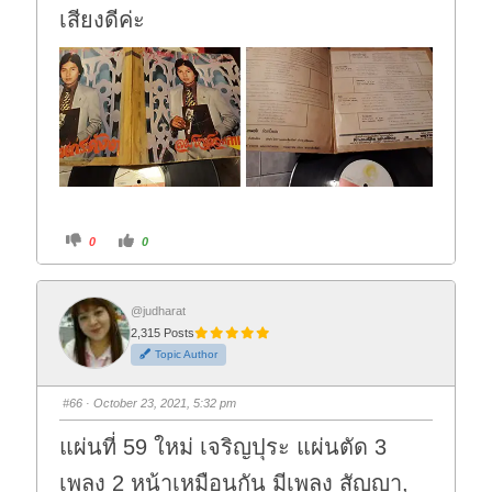
เสียงดีค่ะ
C
C
0
0
l
l
i
i
c
c
k
k
f
f
o
o
@judharat
r
r
2,315 Posts
t
t
h
h
Topic Author
u
u
m
m
b
b
s
s
#66
· October 23, 2021, 5:32 pm
d
u
o
p
w
.
แผ่นที่ 59 ใหม่ เจริญปุระ แผ่นตัด 3
n
.
เพลง 2 หน้าเหมือนกัน มีเพลง สัญญา,