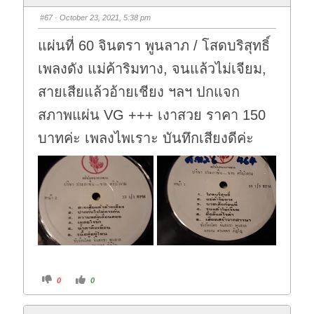
b
b
s
s
#67
· October 23, 2021, 5:38 pm
d
u
o
p
w
.
แผ่นที่ 60 จินตรา พูนลาภ / โสดบริสุทธิ์
n
.
เพลงดัง แม่ค้าริมทาง, จนแล้วไม่เจียม,
สายเสียแล้วอ้ายเชียง ฯลฯ ปกแจก
สภาพแผ่น VG +++ เงาสวย ราคา 150
บาทค่ะ เพลงไพเราะ บันทึกเสียงดีค่ะ
C
C
0
0
l
l
i
i
c
c
k
k