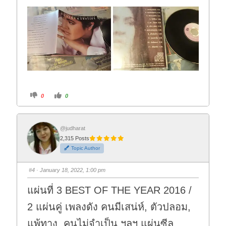
C
C
0
0
l
l
i
i
c
c
k
k
f
f
o
o
@judharat
r
r
2,315 Posts
t
t
h
h
Topic Author
u
u
m
m
b
b
s
s
#4
· January 18, 2022, 1:00 pm
d
u
o
p
w
.
แผ่นที่ 3 BEST OF THE YEAR 2016 /
n
.
2 แผ่นคู่ เพลงดัง คนมีเสน่ห์, ตัวปลอม,
แพ้ทาง, คนไม่จำเป็น ฯลฯ แผ่นซีล