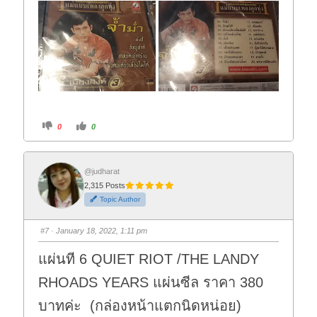
C
C
0
0
l
l
i
i
c
c
k
k
f
f
o
o
@judharat
r
r
2,315 Posts
t
t
h
h
Topic Author
u
u
m
m
b
b
s
s
#7
· January 18, 2022, 1:11 pm
d
u
o
p
w
.
แผ่นที 6 QUIET RIOT /THE LANDY
n
.
RHOADS YEARS แผ่นซีล ราคา 380
บาทค่ะ (กล่องหน้าแตกนิดหน่อย)