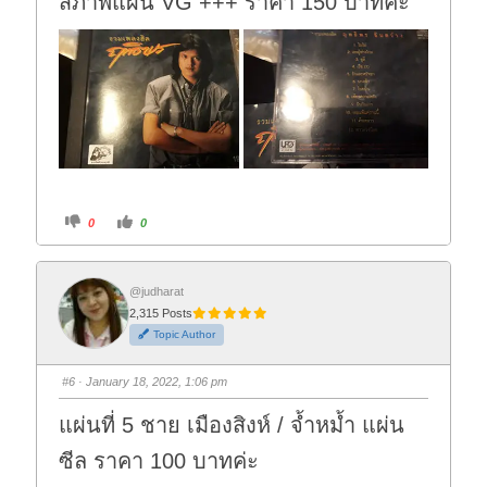
สภาพแผ่น VG +++ ราคา 150 บาทค่ะ
C
C
0
0
l
l
i
i
c
c
k
k
f
f
o
o
@judharat
r
r
2,315 Posts
t
t
h
h
Topic Author
u
u
m
m
b
b
s
s
#6
· January 18, 2022, 1:06 pm
d
u
o
p
w
.
แผ่นที่ 5 ชาย เมืองสิงห์ / จ้ำหม้ำ แผ่น
n
.
ซีล ราคา 100 บาทค่ะ