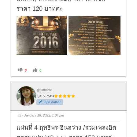
ราคา 120 บาทค่ะ
C
C
0
0
l
l
i
i
c
c
k
k
f
f
o
o
@judharat
r
r
2,315 Posts
t
t
h
h
Topic Author
u
u
m
m
b
b
s
s
#5
· January 18, 2022, 1:04 pm
d
u
o
p
w
.
แผ่นที่ 4 ฤทธิพร อินสว่าง /รวมเพลงฮิต
n
.