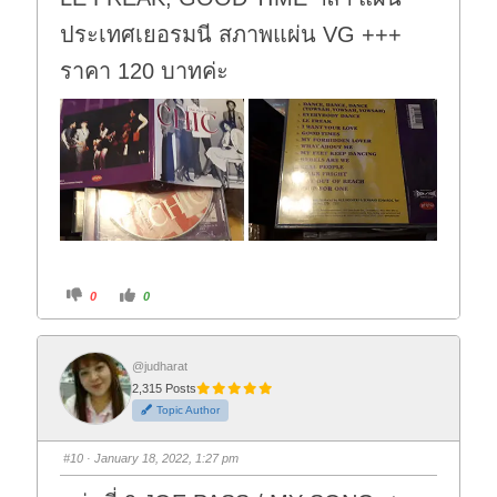
ประเทศเยอรมนี สภาพแผ่น VG +++
ราคา 120 บาทค่ะ
C
C
0
0
l
l
i
i
c
c
k
k
f
f
o
o
@judharat
r
r
2,315 Posts
t
t
h
h
Topic Author
u
u
m
m
b
b
s
s
#10
· January 18, 2022, 1:27 pm
d
u
o
p
w
.