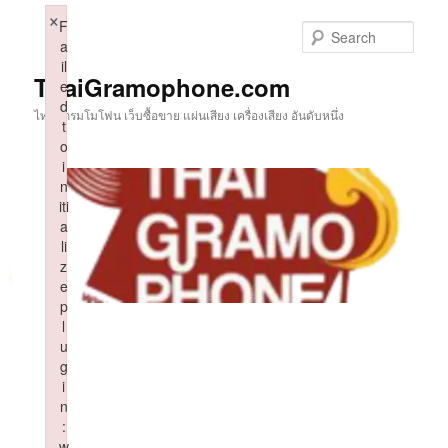
Skip
×
F
to
Sear
a
primary
il
content
ThaiGramophone.com
e
d
ไทยแกรมโมโฟน เว็บซื้อขาย แผ่นเสียง เครื่องเสียง อันดับหนึ่ง
t
o
i
n
iti
a
li
z
e
p
l
u
g
i
n
:
w