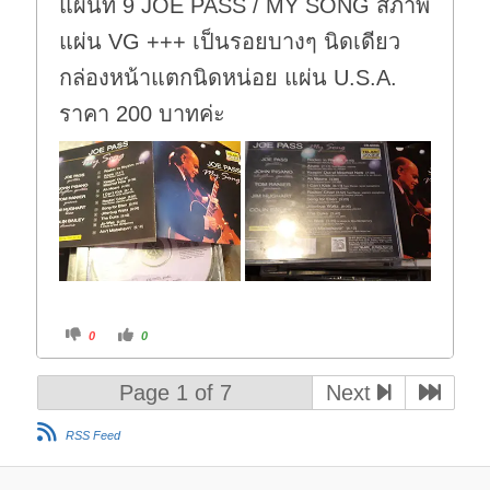
แผ่นที่ 9 JOE PASS / MY SONG สภาพ
n
.
แผ่น VG +++ เป็นรอยบางๆ นิดเดียว
กล่องหน้าแตกนิดหน่อย แผ่น U.S.A.
ราคา 200 บาทค่ะ
C
C
0
0
l
l
i
i
c
c
k
k
Page 1 of 7
Next
f
f
o
o
r
r
t
t
RSS Feed
h
h
u
u
m
m
b
b
s
s