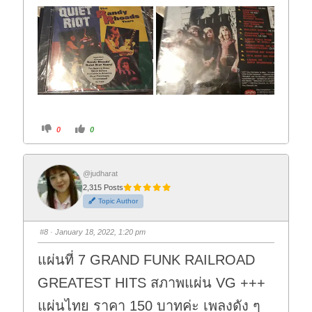
C
C
0
0
l
l
i
i
c
c
k
k
f
f
o
o
@judharat
r
r
2,315 Posts
t
t
h
h
Topic Author
u
u
m
m
b
b
s
s
#8
· January 18, 2022, 1:20 pm
d
u
o
p
w
.
แผ่นที่ 7 GRAND FUNK RAILROAD
n
.
GREATEST HITS สภาพแผ่น VG +++
แผ่นไทย ราคา 150 บาทค่ะ เพลงดัง ๆ