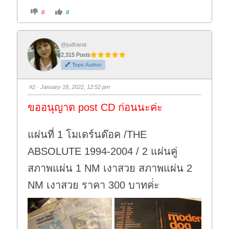
C
C
0
0
l
l
i
i
c
c
k
k
f
f
o
o
@judharat
r
r
2,315 Posts
t
t
h
h
Topic Author
u
u
m
m
b
b
s
s
#2
· January 18, 2022, 12:52 pm
d
u
o
p
w
.
ขออนุญาต post CD ก่อนนะค่ะ
n
.
แผ่นที่ 1 โมเดร์นด๊อค /THE
ABSOLUTE 1994-2004 / 2 แผ่นคู่
สภาพแผ่น 1 NM เงาสวย สภาพแผ่น 2
NM เงาสวย ราคา 300 บาทค่่ะ