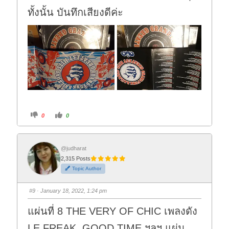
ทั้งนั้น บันทึกเสียงดีค่ะ
C
C
0
0
l
l
i
i
c
c
k
k
f
f
o
o
@judharat
r
r
2,315 Posts
t
t
h
h
Topic Author
u
u
m
m
b
b
s
s
#9
· January 18, 2022, 1:24 pm
d
u
o
p
w
.
แผ่นที่ 8 THE VERY OF CHIC เพลงดัง
n
.
LE FREAK, GOOD TIME ฯลฯ แผ่น