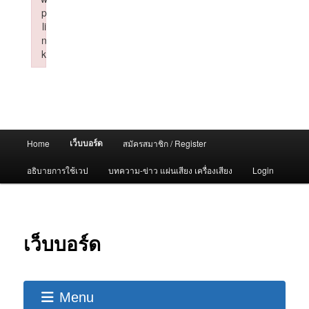
p
li
n
k
Failed to initialize plugin: wplink
Main
เว็บบอร์ด
Home
สมัครสมาชิก / Register
menu
อธิบายการใช้เวป
บทความ-ข่าว แผ่นเสียง เครื่องเสียง
Login
เว็บบอร์ด
Menu