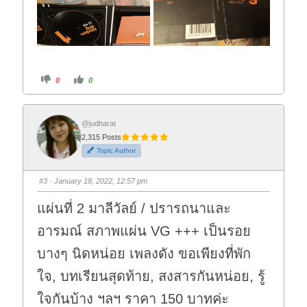
C
C
0
0
l
l
i
i
c
c
k
k
f
f
o
o
@judharat
r
r
2,315 Posts
t
t
h
h
Topic Author
u
u
m
m
b
b
s
s
#3
· January 18, 2022, 12:57 pm
d
u
o
p
w
.
แผ่นที่ 2 มาลีวัลย์ / ปรารถนาและ
n
.
อารมณ์ สภาพแผ่น VG +++ เป็นรอย
บางๆ นิดหน่อย เพลงดัง ขอเพียงที่พัก
ใจ, บทเรียนสุดท้าย, สงสารกันหน่อย, รู้
ใจกันบ้าง ฯลฯ ราคา 150 บาทค่ะ