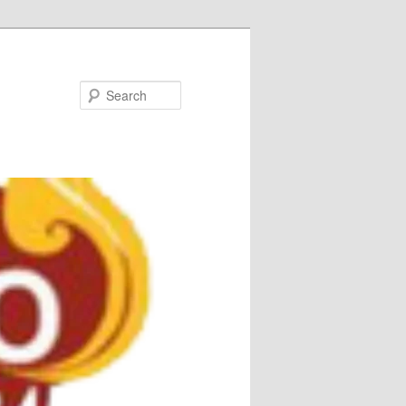
Search