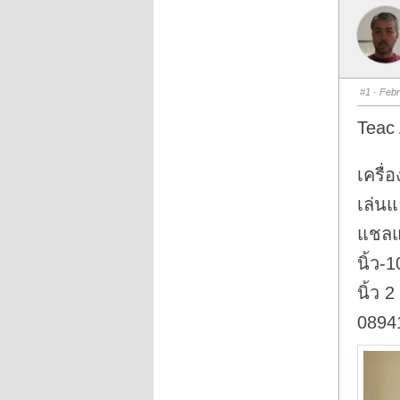
#1
· Febr
Teac
เครื่
เล่น
แชลแน
นิ้ว-
นิ้ว 
08941