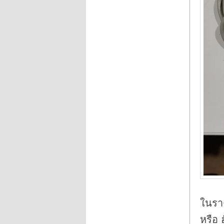
ในราค
หรือ 