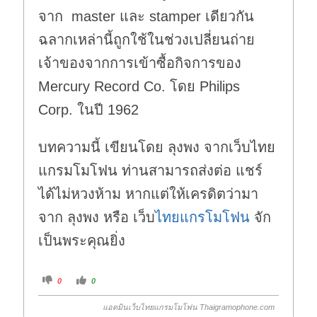
จาก master และ stamper เดียวกัน
ฉลากเหล่านี้ถูกใช้ในช่วงเปลี่ยนถ่าย
เจ้าของจากการเข้าซื้อกิจการของ
Mercury Record Co. โดย Philips
Corp. ในปี 1962
บทความนี้ เขียนโดย ลุงพง จากเว็บไทย
แกรมโมโฟน ท่านสามารถส่งต่อ แชร์
ได้ไม่หวงห้าม หากแต่ให้เครดิตว่ามา
จาก ลุงพง หรือ เว็บ
ไทยแกรโมโฟน
จัก
เป็นพระคุณยิ่ง
C
C
0
0
l
l
i
i
c
c
แอดมินเว็บไทยแกรมโมโฟน Thaigramophone.com
k
k