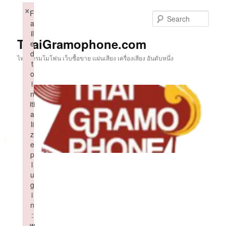
Skip
×
F
to
Sear
a
primary
il
content
ThaiGramophone.com
e
d
ไทยแกรมโมโฟน เว็บซื้อขาย แผ่นเสียง เครื่องเสียง อันดับหนึ่ง
t
o
i
n
iti
a
li
z
e
p
l
u
g
i
n
:
w