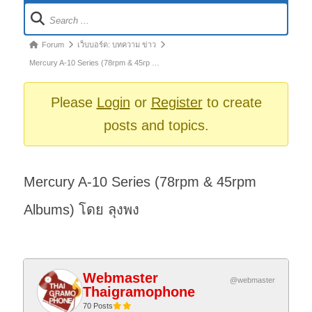
Forum
Navigation
Forum
Forum
เว็บบอร์ด: บทความ ข่าว
breadcrumbs
Mercury A-10 Series (78rpm & 45rp …
-
You
Please
Login
or
Register
to create
are
posts and topics.
here:
Mercury A-10 Series (78rpm & 45rpm
Albums) โดย ลุงพง
Webmaster
@webmaster
Thaigramophone
70 Posts