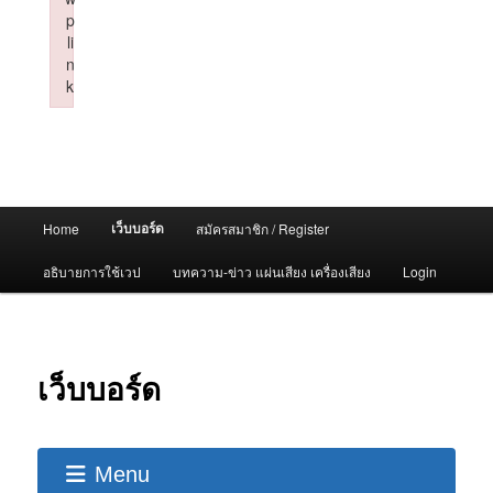
p
li
n
k
Failed to initialize plugin: wplink
Main
เว็บบอร์ด
Home
สมัครสมาชิก / Register
menu
อธิบายการใช้เวป
บทความ-ข่าว แผ่นเสียง เครื่องเสียง
Login
เว็บบอร์ด
Menu