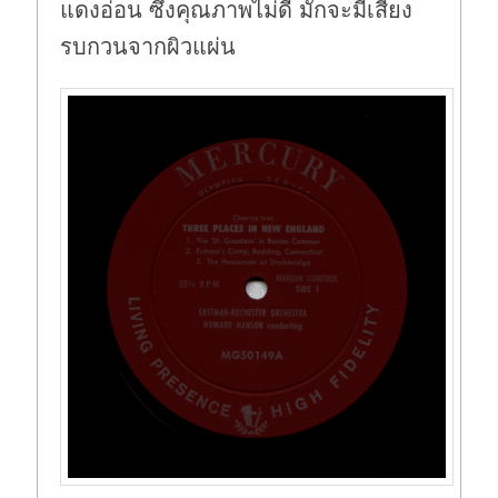
แดงอ่อน ซึ่งคุณภาพไม่ดี มักจะมีเสียง
รบกวนจากผิวแผ่น