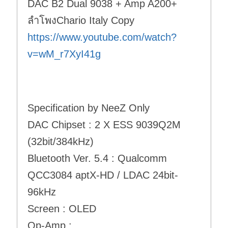
DAC B2 Dual 9038 + Amp A200+
ลำโพงChario Italy Copy
https://www.youtube.com/watch?
v=wM_r7XyI41g
Specification by NeeZ Only
DAC Chipset : 2 X ESS 9039Q2M
(32bit/384kHz)
Bluetooth Ver. 5.4 : Qualcomm
QCC3084 aptX-HD / LDAC 24bit-
96kHz
Screen : OLED
Op-Amp :