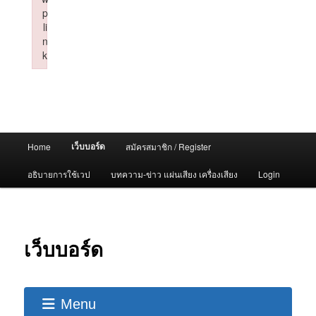
p
li
n
k
Failed to initialize plugin: wplink
Main
เว็บบอร์ด
Home
สมัครสมาชิก / Register
menu
อธิบายการใช้เวป
บทความ-ข่าว แผ่นเสียง เครื่องเสียง
Login
เว็บบอร์ด
Menu