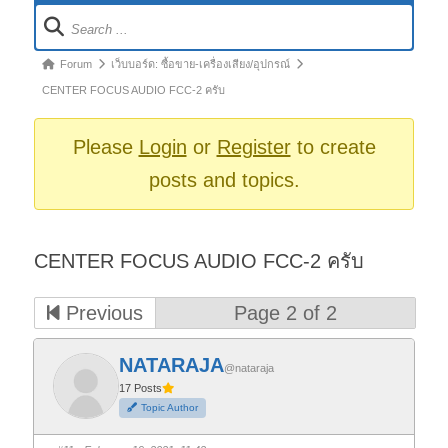
Forum
Navigation
Forum
Forum
เว็บบอร์ด: ซื้อขาย-เครื่องเสียง/อุปกรณ์
breadcrumbs
CENTER FOCUS AUDIO FCC-2 ครับ
-
You
Please
Login
or
Register
to create
are
posts and topics.
here:
CENTER FOCUS AUDIO FCC-2 ครับ
Previous
Page 2 of 2
NATARAJA
@nataraja
17 Posts
Topic Author