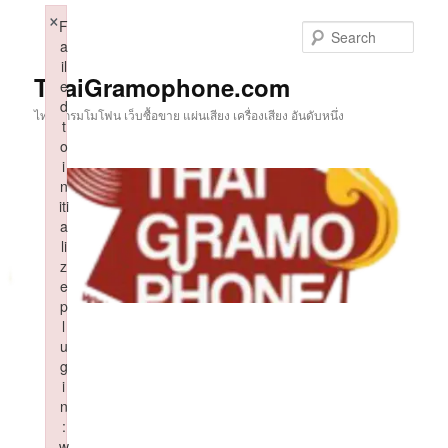
Skip
×
F
to
Sear
a
primary
il
content
ThaiGramophone.com
e
d
ไทยแกรมโมโฟน เว็บซื้อขาย แผ่นเสียง เครื่องเสียง อันดับหนึ่ง
t
o
i
n
iti
a
li
z
e
p
l
u
g
i
n
:
w