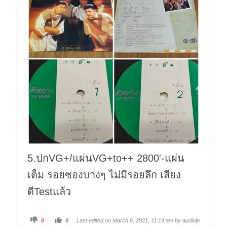
5.ปกVG+/แผ่นVG+to++ 2800'-แผ่น
เต็ม รอยซองบางๆ ไม่มีรอยลึก เสียง
ดีTestแล้ว
C
C
0
0
Last edited on March 6, 2021, 11:14 am by
audiolp
l
l