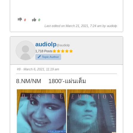
C
C
0
0
l
l
i
i
Last edited on March 21, 2021, 7:24 am by
audiolp
c
c
k
k
f
f
o
o
r
r
audiolp
t
t
@audiolp
h
h
1,718 Posts
u
u
m
m
Topic Author
b
b
s
s
d
u
o
p
#9
· March 6, 2021, 11:19 am
w
.
n
.
8.NM/NM 1800'-แผ่นเต็ม