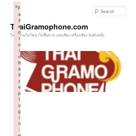
Skip
×
F
to
Sear
a
primary
il
content
ThaiGramophone.com
e
d
ไทยแกรมโมโฟน เว็บซื้อขาย แผ่นเสียง เครื่องเสียง อันดับหนึ่ง
t
o
i
n
iti
a
li
z
e
p
l
u
g
i
n
:
w