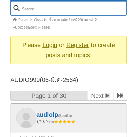
Forum
Navigation
Forum
Forum
เว็บบอร์ด: ซื้อขาย-แผ่นเสียง/CD/ม้วนเทป
breadcrumbs
AUDIO999(06-มี.ค-2564)
-
You
Please
Login
or
Register
to create
are
posts and topics.
here:
AUDIO999(06-มี.ค-2564)
Page 1 of 30
Next
audiolp
@audiolp
1,718 Posts