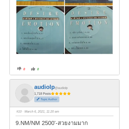
C
C
0
0
l
l
i
i
c
c
k
k
f
f
audiolp
o
o
@audiolp
r
r
t
t
1,718 Posts
h
h
Topic Author
u
u
m
m
b
b
s
s
#10
· March 6, 2021, 11:20 am
d
u
o
p
w
.
9.NM/NM 2500'-สวยงามมาก
n
.