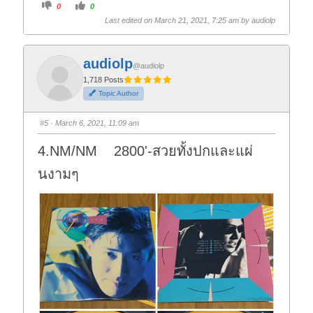
C
C
0
0
l
l
i
i
Last edited on March 21, 2021, 7:25 am by
audiolp
c
c
k
k
f
f
o
o
r
r
audiolp
t
t
@audiolp
h
h
1,718 Posts
u
u
m
m
Topic Author
b
b
s
s
d
u
o
p
#5
· March 6, 2021, 11:09 am
w
.
n
.
4.NM/NM 2800'-สวยทั้งปกและแผ่
นงามๆ