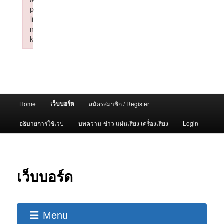
p
li
n
k
Failed to initialize plugin: wplink
Main
เว็บบอร์ด
Home
สมัครสมาชิก / Register
menu
อธิบายการใช้เวป
บทความ-ข่าว แผ่นเสียง เครื่องเสียง
Login
เว็บบอร์ด
Menu