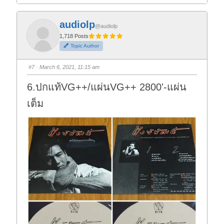
i
i
c
c
k
k
f
f
audiolp
o
o
@audiolp
r
r
t
t
1,718 Posts
h
h
Topic Author
u
u
m
m
b
b
s
s
#7
· March 6, 2021, 11:15 am
d
u
o
p
w
.
6.ปกแท้VG++/แผ่นVG++ 2800'-แผ่น
n
.
เต็ม