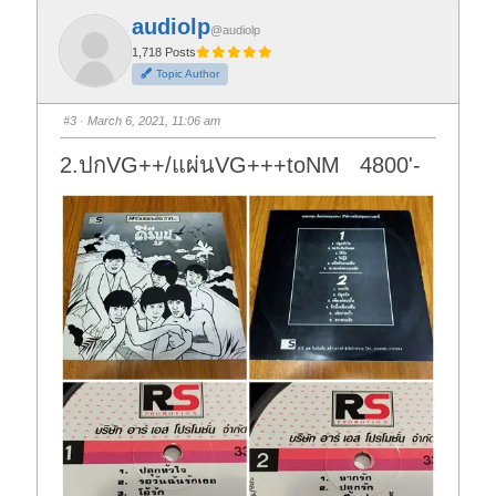
k
k
f
f
audiolp
o
o
@audiolp
r
r
t
t
1,718 Posts
h
h
Topic Author
u
u
m
m
b
b
s
s
#3
· March 6, 2021, 11:06 am
d
u
o
p
w
.
2.ปกVG++/แผ่นVG+++toNM 4800'-
n
.