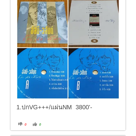
1.ปกVG+++/แผ่นNM 3800'-
C
C
0
0
l
l
i
i
c
c