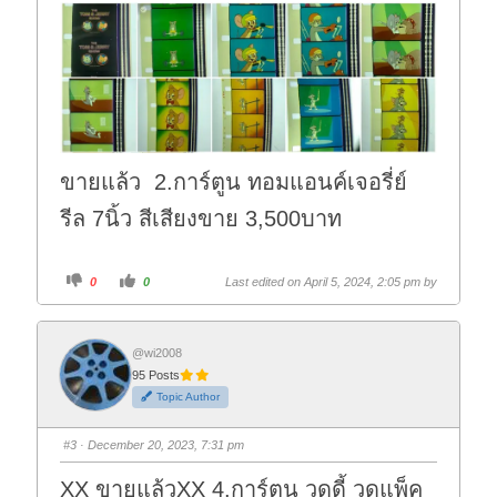
n
.
ขายแล้ว 2.การ์ตูน ทอมแอนค์เจอรี่ย์
รีล 7นิ้ว สีเสียงขาย 3,500บาท
C
C
0
0
Last edited on April 5, 2024, 2:05 pm by
l
l
i
i
c
c
k
k
f
f
o
o
@wi2008
r
r
95 Posts
t
t
h
h
Topic Author
u
u
m
m
b
b
s
s
#3
· December 20, 2023, 7:31 pm
d
u
o
p
w
.
XX ขายแล้วXX 4.การ์ตูน วูดดี้ วูดแพ็ค
n