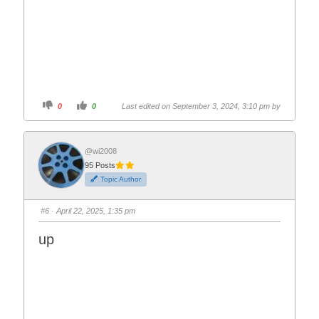
C
C
0
0
Last edited on September 3, 2024, 3:10 pm by
l
l
i
i
c
c
k
k
f
f
o
o
@wi2008
r
r
95 Posts
t
t
h
h
Topic Author
u
u
m
m
b
b
s
s
#6
· April 22, 2025, 1:35 pm
d
u
o
p
w
.
up
n
.