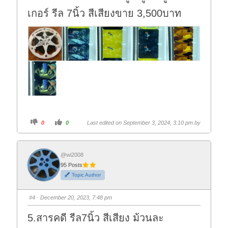
.
เกอร์ รีล 7นิ้ว สีเสียงขาย 3,500บาท
C
C
0
0
Last edited on September 3, 2024, 3:10 pm by
l
l
i
i
c
c
k
k
f
f
o
o
@wi2008
r
r
95 Posts
t
t
h
h
Topic Author
u
u
m
m
b
b
s
s
#4
· December 20, 2023, 7:48 pm
d
u
o
p
w
.
5.สารคดี รีล7นิ้ว สีเสียง ม้วนละ
n
.