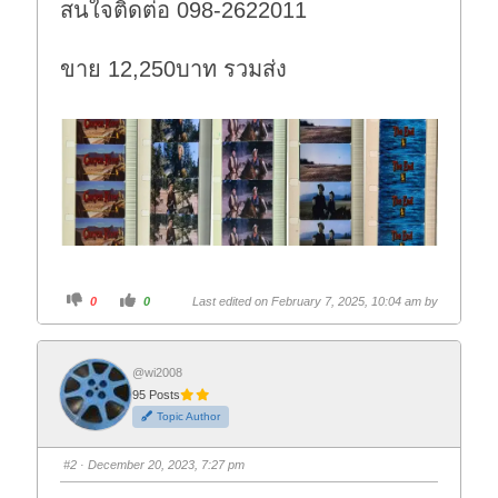
สนใจติดต่อ 098-2622011
ขาย 12,250บาท รวมส่ง
C
C
0
0
Last edited on February 7, 2025, 10:04 am by
l
l
i
i
c
c
k
k
f
f
o
o
@wi2008
r
r
95 Posts
t
t
h
h
Topic Author
u
u
m
m
b
b
s
s
#2
· December 20, 2023, 7:27 pm
d
u
o
p
w
.