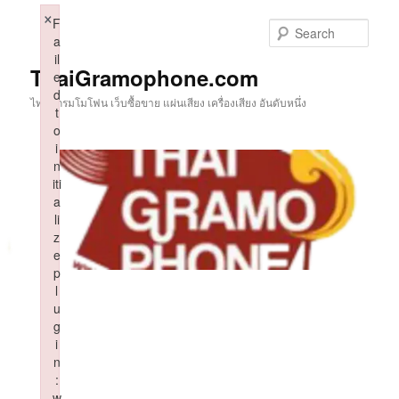
Skip
×
F
to
Sear
a
primary
il
content
ThaiGramophone.com
e
d
ไทยแกรมโมโฟน เว็บซื้อขาย แผ่นเสียง เครื่องเสียง อันดับหนึ่ง
t
o
i
n
iti
a
li
z
e
p
l
u
g
i
n
:
w