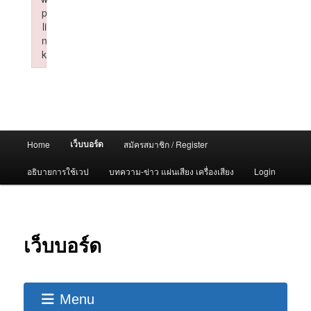
p
li
n
k
Failed to initialize plugin: wplink
Main
เว็บบอร์ด
Home
สมัครสมาชิก / Register
menu
อธิบายการใช้เวป
บทความ-ข่าว แผ่นเสียง เครื่องเสียง
Login
เว็บบอร์ด
Menu