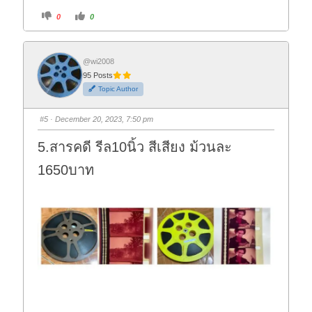
C
C
0
0
l
l
i
i
c
c
k
k
f
f
o
o
@wi2008
r
r
95 Posts
t
t
h
h
Topic Author
u
u
m
m
b
b
s
s
#5
· December 20, 2023, 7:50 pm
d
u
o
p
w
.
5.สารคดี รีล10นิ้ว สีเสียง ม้วนละ
n
.
1650บาท