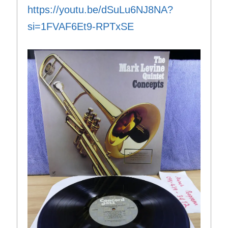
https://youtu.be/dSuLu6NJ8NA?
si=1FVAF6Et9-RPTxSE