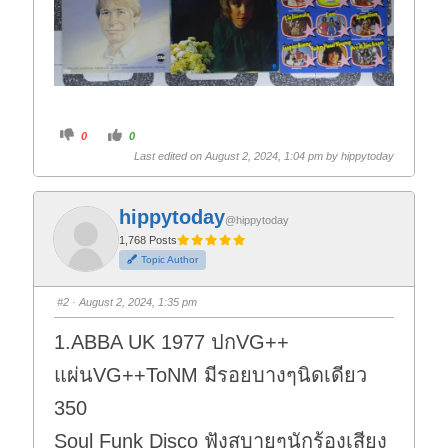
C
C
0
0
l
l
i
i
Last edited on August 2, 2024, 1:04 pm by
hippytoday
c
c
k
k
f
f
o
o
r
r
hippytoday
t
t
@hippytoday
h
h
1,768 Posts
u
u
m
m
Topic Author
b
b
s
s
d
u
o
p
#2
· August 2, 2024, 1:35 pm
w
.
n
.
1.ABBA UK 1977 ปกVG++
แผ่นVG++ToNM มีรอยบางๆนิดเดียว
350
Soul Funk Disco ฟังสบายๆนักร้องเสียง