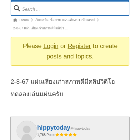
Forum
Navigation
Forum
Forum
เว็บบอร์ด: ซื้อขาย-แผ่นเสียง/CD/ม้วนเทป
breadcrumbs
2-8-67 แผ่นเสียงเก่าสภาพดีมีคลิปว …
-
You
Please
Login
or
Register
to create
are
posts and topics.
here:
2-8-67 แผ่นเสียงเก่าสภาพดีมีคลิปวิดีโอ
ทดลองเล่นแผ่นครับ
hippytoday
@hippytoday
1,768 Posts