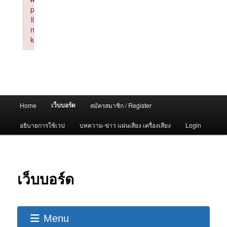
p
li
n
k
Failed to initialize plugin: wplink
Main
เว็บบอร์ด
Home
สมัครสมาชิก / Register
menu
อธิบายการใช้เวป
บทความ-ข่าว แผ่นเสียง เครื่องเสียง
Login
เว็บบอร์ด
Menu