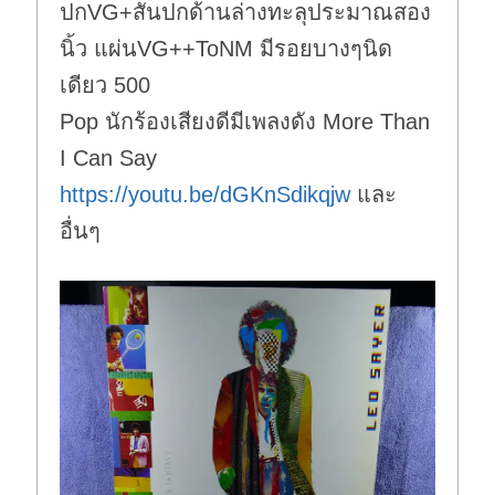
ปกVG+สันปกด้านล่างทะลุประมาณสอง
นิ้ว แผ่นVG++ToNM มีรอยบางๆนิด
เดียว 500
Pop นักร้องเสียงดีมีเพลงดัง More Than
I Can Say
https://youtu.be/dGKnSdikqjw
และ
อื่นๆ