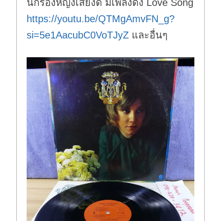
นักร้องหญิงเสียงดี มีเพลงดัง Love Song
https://youtu.be/QTMgAmvFN_g?
si=5e1AacubC0VoTJyZ
และอื่นๆ