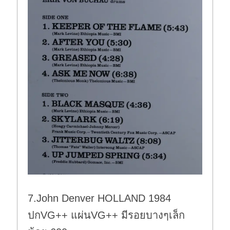
7.John Denver HOLLAND 1984
ปกVG++ แผ่นVG++ มีรอยบางๆเล็ก