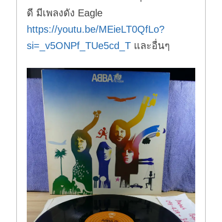
ดี มีเพลงดัง Eagle
https://youtu.be/MEieLT0QfLo?
si=_v5ONPf_TUe5cd_T
และอื่นๆ