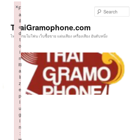
Skip
×
F
to
Sear
a
primary
il
content
ThaiGramophone.com
e
d
ไทยแกรมโมโฟน เว็บซื้อขาย แผ่นเสียง เครื่องเสียง อันดับหนึ่ง
t
o
i
n
iti
a
li
z
e
p
l
u
g
i
n
:
w