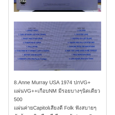
8.Anne Murray USA 1974 ปกVG+
แผ่นVG++เกือบNM มีรอยบางๆนิดเดียว
500
แผ่นค่ายCapitolเสียงดี Folk ฟังสบายๆ