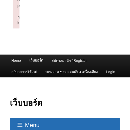
p
li
n
k
Failed to initialize plugin: wplink
Main
เว็บบอร์ด
Home
สมัครสมาชิก / Register
menu
อธิบายการใช้เวป
บทความ-ข่าว แผ่นเสียง เครื่องเสียง
Login
เว็บบอร์ด
Menu