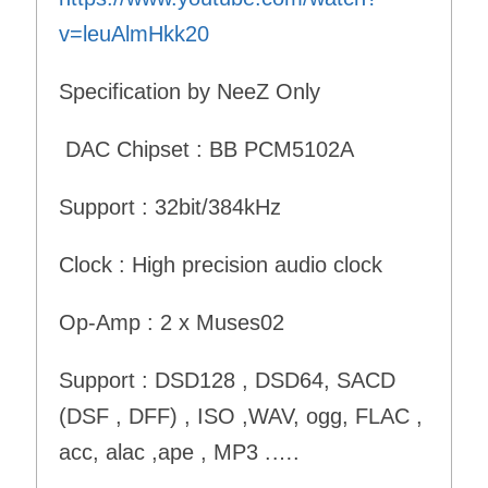
v=leuAlmHkk20
Specification by NeeZ Only
DAC Chipset : BB PCM5102A
Support : 32bit/384kHz
Clock : High precision audio clock
Op-Amp : 2 x Muses02
Support : DSD128 , DSD64, SACD
(DSF , DFF) , ISO ,WAV, ogg, FLAC ,
acc, alac ,ape , MP3 .….