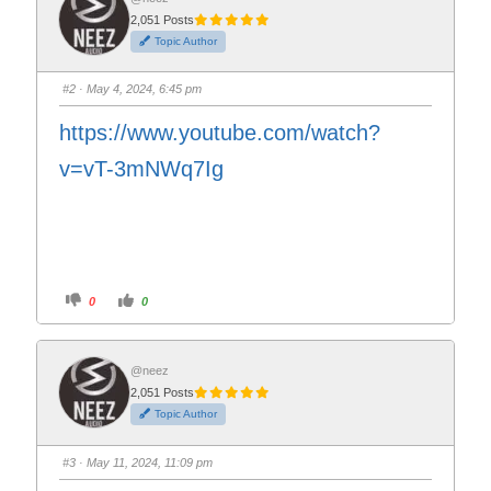
r
r
2,051 Posts
t
t
h
h
Topic Author
u
u
m
m
b
b
s
s
#2
· May 4, 2024, 6:45 pm
d
u
o
p
w
.
https://www.youtube.com/watch?
n
.
v=vT-3mNWq7Ig
C
C
0
0
l
l
i
i
c
c
k
k
f
f
o
o
@neez
r
r
2,051 Posts
t
t
h
h
Topic Author
u
u
m
m
b
b
s
s
#3
· May 11, 2024, 11:09 pm
d
u
o
p
w
.