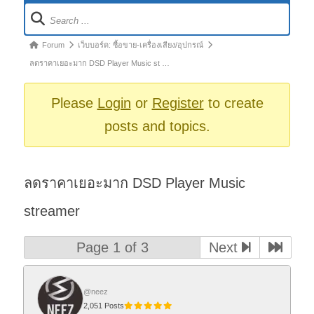
Forum
Navigation
Forum
Forum
เว็บบอร์ด: ซื้อขาย-เครื่องเสียง/อุปกรณ์
breadcrumbs
ลดราคาเยอะมาก DSD Player Music st …
-
You
Please
Login
or
Register
to create
are
posts and topics.
here:
ลดราคาเยอะมาก DSD Player Music
streamer
Page 1 of 3
Next
@neez
2,051 Posts