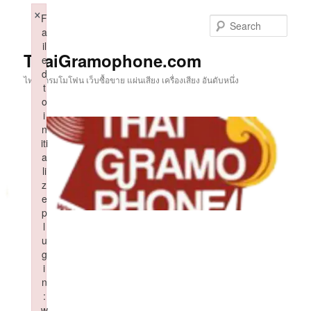
Skip
×
F
to
Sear
a
primary
il
content
ThaiGramophone.com
e
d
ไทยแกรมโมโฟน เว็บซื้อขาย แผ่นเสียง เครื่องเสียง อันดับหนึ่ง
t
o
i
n
iti
a
li
z
e
p
l
u
g
i
n
:
w