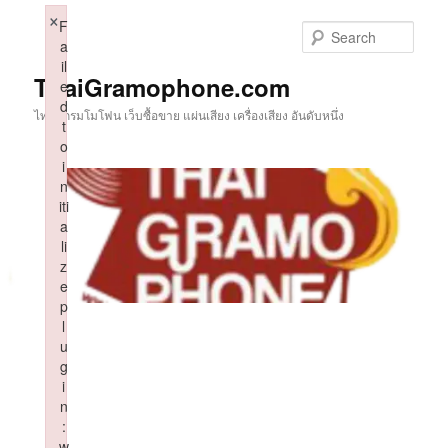
Skip
×
F
to
Sear
a
primary
il
content
ThaiGramophone.com
e
d
ไทยแกรมโมโฟน เว็บซื้อขาย แผ่นเสียง เครื่องเสียง อันดับหนึ่ง
t
o
i
n
iti
a
li
z
e
p
l
u
g
i
n
:
w