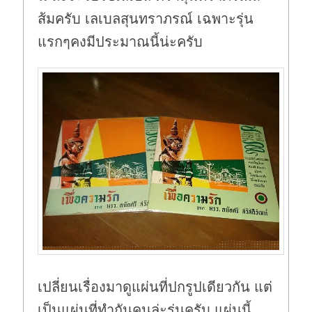
ส้มครับ เลเบลสุนทราภรณ์ เฉพาะรุ่น
แรกๆคงมีประมาณนี้น่ะครับ
เปลี่ยนเรื่องมาดูแผ่นที่ปกรูปเดียวกัน แต่
เป็นแผ่นที่ทำกันคนล่ะรุ่นครับ แผ่นนี้