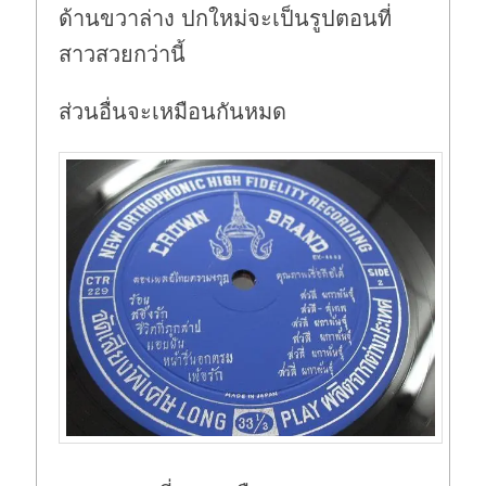
ด้านขวาล่าง ปกใหม่จะเป็นรูปตอนที่
สาวสวยกว่านี้
ส่วนอื่นจะเหมือนกันหมด