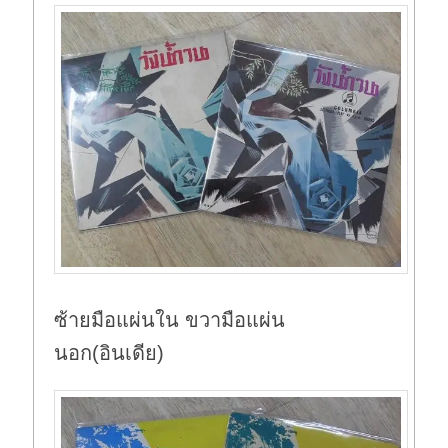
ซ้ายมือแผ่นใน ขวามือแผ่น
นอก(อินเดีย)