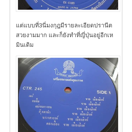
แต่แบบที่3นี่มงกุฎมีรายละเอียดปรานีต
สวยงามมาก และก็ยังทำที่ญี่ปุ่นอยู่อีกเห
มินเดิม