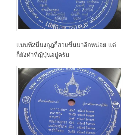
แบบที่2นี่มงกุฎก็สวยขึ้นมาอีกหน่อย แต่
ก็ยังทำที่ญี่ปุ่นอยู่ครับ