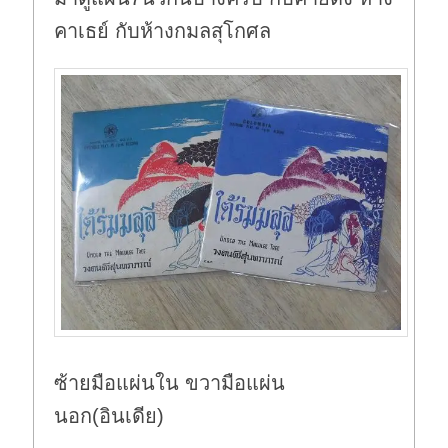
คาเธย์ กับห้างกมลสุโกศล
ซ้ายมือแผ่นใน ขวามือแผ่น
นอก(อินเดีย)