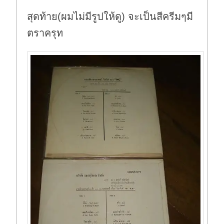
สุดท้าย(ผมไม่มีรูปให้ดู) จะเป็นสีครีมๆมี
ตราครุท