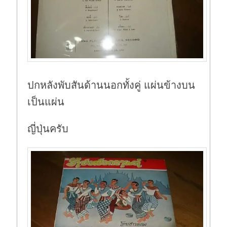
ปกหลังพับสันด้านนอกทั้งคู่ แผ่นข้างบน
เป็นแผ่น
ญี่ปุ่นครับ