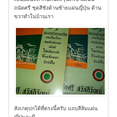
ถนัดศรี ชุดสีชังด้านซ้ายแผ่นญี่ปุ่น ด้าน
ขวาทำในบ้านเรา
สังเกตุปกได้ที่ตรงนี้ครับ แถบสีส้มแผ่น