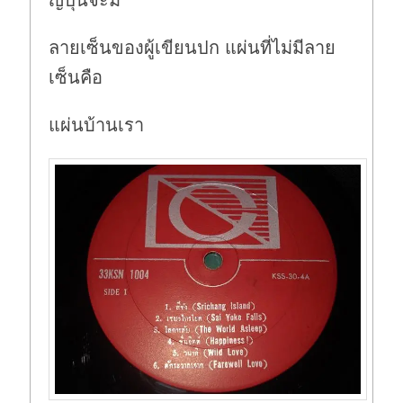
ญี่ปุ่นจะมี
ลายเซ็นของผู้เขียนปก แผ่นที่ไม่มีลาย
เซ็นคือ
แผ่นบ้านเรา