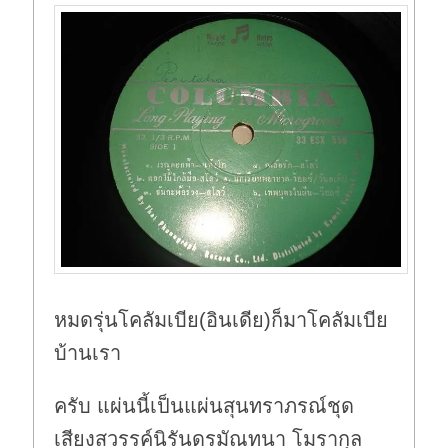
หมดรุ่นโคลัมเบีย(อินเดีย)ก็มาโคลัมเบีย
บ้านเรา
ครับ แผ่นนี้เป็นแผ่นสุนทราภรณ์ชุด
เสียงสวรรค์นิรันดรมัณทนา โมรากุล