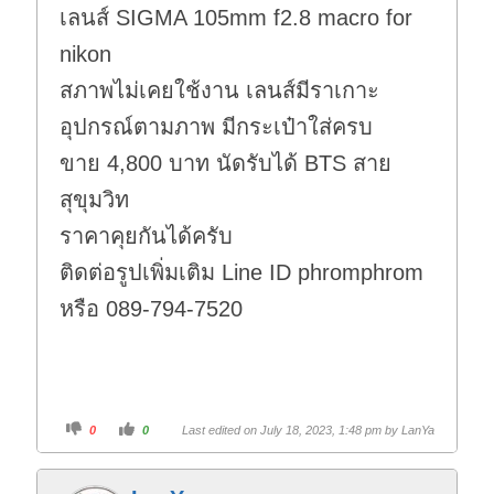
เลนส์ SIGMA 105mm f2.8 macro for
nikon
สภาพไม่เคยใช้งาน เลนส์มีราเกาะ
อุปกรณ์ตามภาพ มีกระเป๋าใส่ครบ
ขาย 4,800 บาท นัดรับได้ BTS สาย
สุขุมวิท
ราคาคุยกันได้ครับ
ติดต่อรูปเพิ่มเติม Line ID phromphrom
หรือ 089-794-7520
C
C
0
0
Last edited on July 18, 2023, 1:48 pm by
LanYa
l
l
i
i
c
c
k
k
f
f