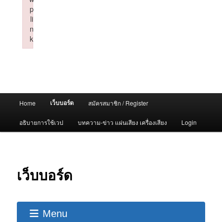
p
li
n
k
Failed to initialize plugin: wplink
Main
เว็บบอร์ด
Home
สมัครสมาชิก / Register
menu
อธิบายการใช้เวป
บทความ-ข่าว แผ่นเสียง เครื่องเสียง
Login
เว็บบอร์ด
Menu