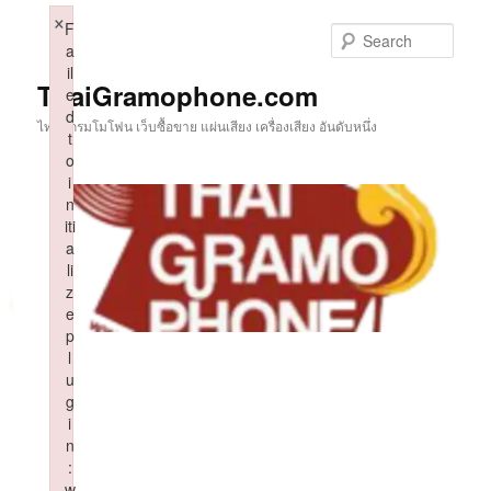
Skip
×
F
to
Sear
a
primary
il
content
ThaiGramophone.com
e
d
ไทยแกรมโมโฟน เว็บซื้อขาย แผ่นเสียง เครื่องเสียง อันดับหนึ่ง
t
o
i
n
iti
a
li
z
e
p
l
u
g
i
n
:
w