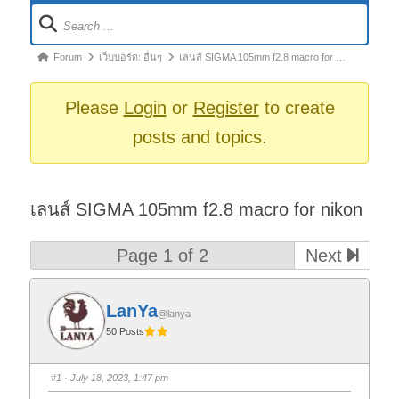
Forum
Navigation
Forum
Forum
เว็บบอร์ด: อื่นๆ
เลนส์ SIGMA 105mm f2.8 macro for …
breadcrumbs
-
Please
Login
or
Register
to create
You
posts and topics.
are
here:
เลนส์ SIGMA 105mm f2.8 macro for nikon
Page 1 of 2
Next
LanYa
@lanya
50 Posts
#1
· July 18, 2023, 1:47 pm