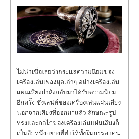
ไม่น่าเชื่อเลยว่ากระแสความนิยมของ
เครื่องเล่นเพลงยุคเก่าๆ อย่างเครื่องเล่น
แผ่นเสียงกำลังกลับมาได้รับความนิยม
อีกครั้ง ซึ่งเสน่ห์ของเครื่องเล่นแผ่นเสียง
นอกจากเสียงที่ออกมาแล้ว ลักษณะรูป
ทรงและกลไกของเครื่องเล่นแผ่นเสียงก็
เป็นอีกหนึ่งอย่างที่ทำให้ทั้งในบรรดาคน