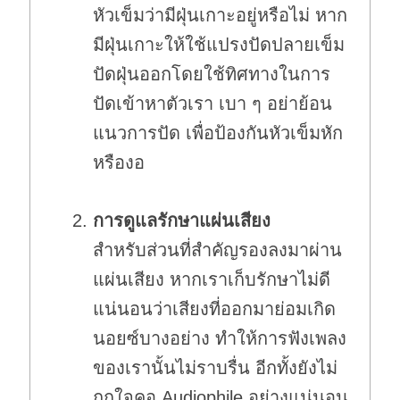
หัวเข็มว่ามีฝุ่นเกาะอยู่หรือไม่ หาก
มีฝุ่นเกาะให้ใช้แปรงปัดปลายเข็ม
ปัดฝุ่นออกโดยใช้ทิศทางในการ
ปัดเข้าหาตัวเรา เบา ๆ อย่าย้อน
แนวการปัด เพื่อป้องกันหัวเข็มหัก
หรืองอ
การดูแลรักษาแผ่นเสียง
สำหรับส่วนที่สำคัญรองลงมาผ่าน
แผ่นเสียง หากเราเก็บรักษาไม่ดี
แน่นอนว่าเสียงที่ออกมาย่อมเกิด
นอยซ์บางอย่าง ทำให้การฟังเพลง
ของเรานั้นไม่ราบรื่น อีกทั้งยังไม่
ถูกใจคอ Audiophile
อย่างแน่นอน