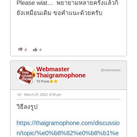
Please wiat... พยายามหลายครั้งแล้วก็
ยังเหมือนเดิม ขอคำแนะด้วยครับ
C
C
0
0
l
l
i
i
c
c
k
k
f
f
Webmaster
o
o
@webmaster
r
r
Thaigramophone
t
t
h
h
70 Posts
u
u
m
m
b
b
s
s
#2
· March 25, 2022, 8:56 pm
d
u
o
p
w
.
วิธีลงรูป
n
.
https://thaigramophone.com/discussio
n/topic/%e0%b8%82%e0%b8%b1%e