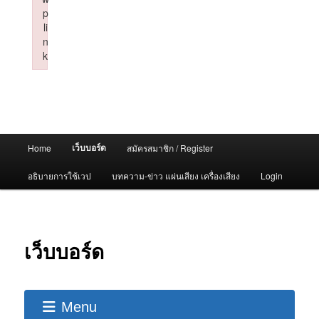
p
li
n
k
Failed to initialize plugin: wplink
Main
เว็บบอร์ด
Home
สมัครสมาชิก / Register
menu
อธิบายการใช้เวป
บทความ-ข่าว แผ่นเสียง เครื่องเสียง
Login
เว็บบอร์ด
Menu