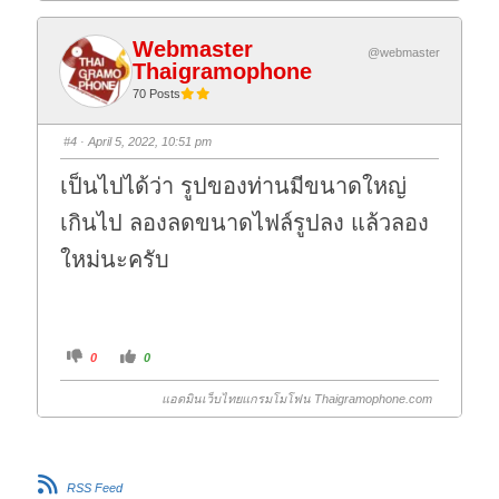
c
c
k
k
f
f
Webmaster
o
o
@webmaster
r
r
Thaigramophone
t
t
h
h
70 Posts
u
u
m
m
b
b
s
s
#4
· April 5, 2022, 10:51 pm
d
u
o
p
w
.
เป็นไปได้ว่า รูปของท่านมีขนาดใหญ่
n
.
เกินไป ลองลดขนาดไฟล์รูปลง แล้วลอง
ใหม่นะครับ
C
C
0
0
l
l
i
i
c
c
แอดมินเว็บไทยแกรมโมโฟน Thaigramophone.com
k
k
f
f
o
o
r
r
t
t
h
h
u
u
RSS Feed
m
m