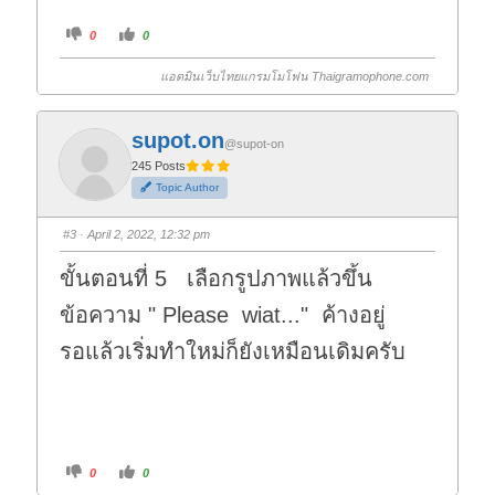
C
C
0
0
l
l
i
i
c
c
แอดมินเว็บไทยแกรมโมโฟน Thaigramophone.com
k
k
f
f
o
o
r
r
t
t
supot.on
h
h
@supot-on
u
u
m
m
245 Posts
b
b
Topic Author
s
s
d
u
o
p
w
.
#3
· April 2, 2022, 12:32 pm
n
.
ขั้นตอนที่ 5 เลือกรูปภาพแล้วขึ้น
ข้อความ " Please wiat..." ค้างอยู่
รอแล้วเริ่มทำใหม่ก็ยังเหมือนเดิมครับ
C
C
0
0
l
l
i
i