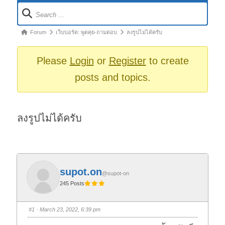
Forum
Navigation
Forum
Forum
เว็บบอร์ด: พูดคุย-ถามตอบ
ลงรูปไม่ได้ครับ
breadcrumbs
-
Please
Login
or
Register
to create
You
posts and topics.
are
here:
ลงรูปไม่ได้ครับ
supot.on
@supot-on
245 Posts
#1
· March 23, 2022, 6:39 pm