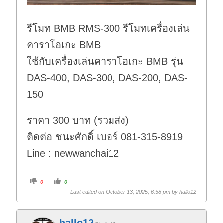
รีโมท BMB RMS-300 รีโมทเครื่องเล่น
คาราโอเกะ BMB
ใช้กับเครื่องเล่นคาราโอเกะ BMB รุ่น
DAS-400, DAS-300, DAS-200, DAS-
150
ราคา 300 บาท (รวมส่ง)
ติดต่อ ชนะศักดิ์ เบอร์ 081-315-8919
Line : newwanchai12
C
C
0
0
l
l
i
i
Last edited on October 13, 2025, 6:58 pm by
hallo12
c
c
k
k
f
f
o
o
r
r
hallo12