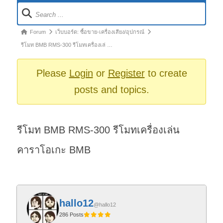
Forum
Navigation
Forum
Forum
เว็บบอร์ด: ซื้อขาย-เครื่องเสียง/อุปกรณ์
breadcrumbs
รีโมท BMB RMS-300 รีโมทเครื่องเล่ …
-
You
Please
Login
or
Register
to create
are
posts and topics.
here:
รีโมท BMB RMS-300 รีโมทเครื่องเล่น
คาราโอเกะ BMB
hallo12
@hallo12
286 Posts