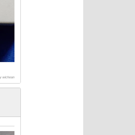
by
wichean