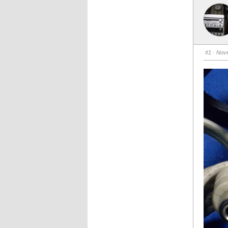
#1
· Nove