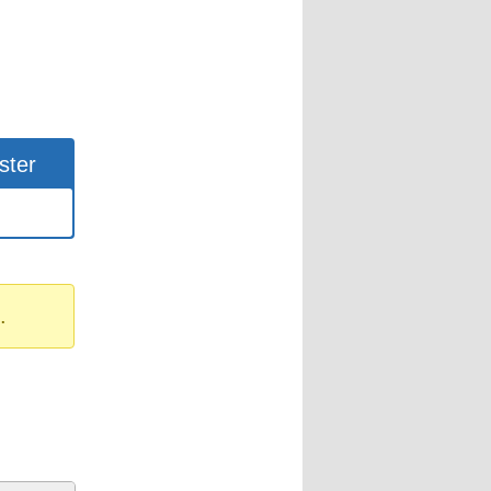
ster
.