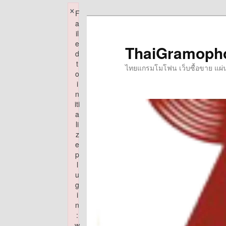
×
F
Skip
a
to
il
e
primary
ThaiGramoph
d
content
t
ไทยแกรมโมโฟน เว็บซื้อขาย แผ่นเส
o
i
n
iti
a
li
z
e
p
l
u
g
i
n
:
w