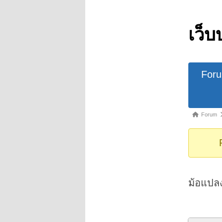
เว็บ
Forum
For
Navigat
Forum
Forum
breadcrumb
-
You
are
here:
ม้อแปล