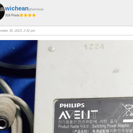
wichean
@wichean
316 Posts
mber 30, 2023, 2:32 pm