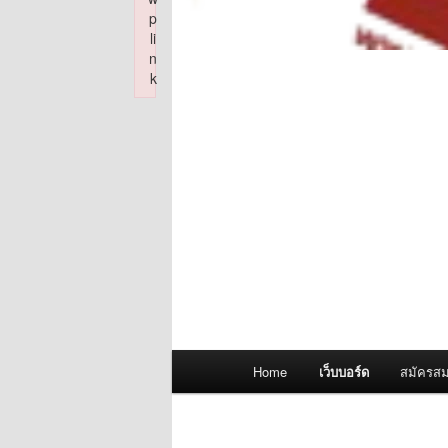
p
li
n
k
Failed to initialize plugin: wplink
Main
Home
เว็บบอร์ด
สมัครสม
menu