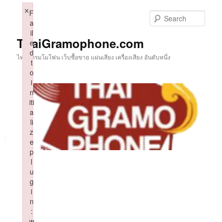
Skip
×
F
to
Sear
a
primary
il
content
ThaiGramophone.com
e
d
ไทยแกรมโมโฟน เว็บซื้อขาย แผ่นเสียง เครื่องเสียง อันดับหนึ่ง
t
o
i
n
iti
a
li
z
e
p
l
u
g
i
n
:
w