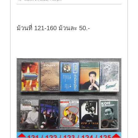
d
u
o
p
w
.
n
.
ม้วนที่ 121-160 ม้วนละ 50.-