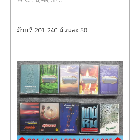
#8
· March 14, 2021, 7:07 pm
d
u
o
p
w
.
n
.
ม้วนที่ 201-240 ม้วนละ 50.-