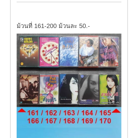
o
p
w
.
n
.
ม้วนที่ 161-200 ม้วนละ 50.-