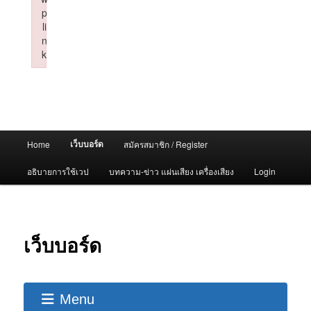
p
li
n
k
Failed to initialize plugin: wplink
Main
เว็บบอร์ด
Home
สมัครสมาชิก / Register
menu
อธิบายการใช้เวป
บทความ-ข่าว แผ่นเสียง เครื่องเสียง
Login
เว็บบอร์ด
Menu