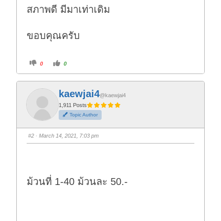
สภาพดี มีมาเท่าเดิม
ขอบคุณครับ
C
C
0
0
l
l
i
i
c
c
k
k
f
f
kaewjai4
o
o
@kaewjai4
r
r
t
t
1,911 Posts
h
h
Topic Author
u
u
m
m
b
b
s
s
#2
· March 14, 2021, 7:03 pm
d
u
o
p
w
.
n
.
ม้วนที่ 1-40 ม้วนละ 50.-