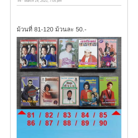
#4
· March 14, 2021, 7:05 pm
d
u
o
p
w
.
n
.
ม้วนที่ 81-120 ม้วนละ 50.-