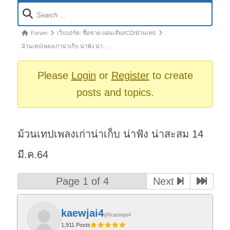
Forum
Navigation
Forum
Forum
เว็บบอร์ด: ซื้อขาย-แผ่นเสียง/CD/ม้วนเทป
breadcrumbs
ม้วนเทปเพลงเก่าน่าเก็บ น่าฟัง น่า …
-
You
Please
Login
or
Register
to create
are
posts and topics.
here:
ม้วนเทปเพลงเก่าน่าเก็บ น่าฟัง น่าสะสม 14
มี.ค.64
Page 1 of 4
Next
kaewjai4
@kaewjai4
1,911 Posts