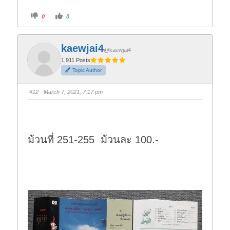
C
C
0
0
l
l
i
i
c
c
k
k
f
f
kaewjai4
o
o
@kaewjai4
r
r
t
t
1,911 Posts
h
h
Topic Author
u
u
m
m
b
b
s
s
#12
· March 7, 2021, 7:17 pm
d
u
o
p
w
.
n
.
ม้วนที่ 251-255 ม้วนละ 100.-