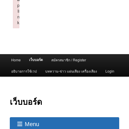
p
li
n
k
Failed to initialize plugin: wplink
Main
เว็บบอร์ด
Home
สมัครสมาชิก / Register
menu
อธิบายการใช้เวป
บทความ-ข่าว แผ่นเสียง เครื่องเสียง
Login
เว็บบอร์ด
Menu