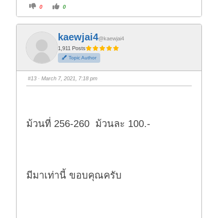
C
C
0
0
l
l
i
i
c
c
k
k
f
f
kaewjai4
o
o
@kaewjai4
r
r
t
t
1,911 Posts
h
h
Topic Author
u
u
m
m
b
b
s
s
#13
· March 7, 2021, 7:18 pm
d
u
o
p
w
.
n
.
ม้วนที่ 256-260 ม้วนละ 100.-
มีมาเท่านี้ ขอบคุณครับ