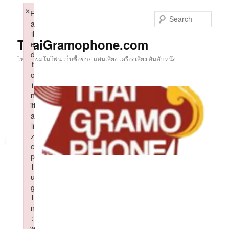
Skip
×
F
to
Sear
a
primary
il
content
ThaiGramophone.com
e
d
ไทยแกรมโมโฟน เว็บซื้อขาย แผ่นเสียง เครื่องเสียง อันดับหนึ่ง
t
o
i
n
iti
a
li
z
e
p
l
u
g
i
n
:
w