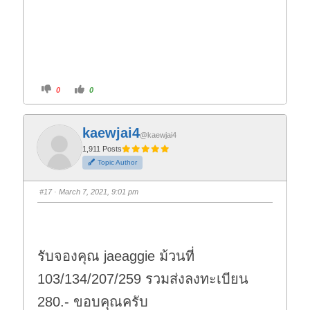
C
C
0
0
l
l
i
i
c
c
k
k
f
f
kaewjai4
o
o
@kaewjai4
r
r
t
t
1,911 Posts
h
h
Topic Author
u
u
m
m
b
b
s
s
#17
· March 7, 2021, 9:01 pm
d
u
o
p
w
.
n
.
รับจองคุณ jaeaggie ม้วนที่
103/134/207/259 รวมส่งลงทะเบียน
280.- ขอบคุณครับ