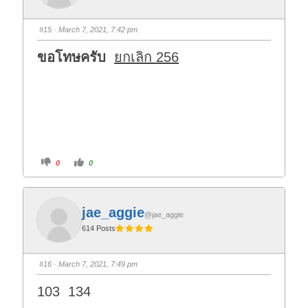
u
u
m
m
b
b
s
s
#15
· March 7, 2021, 7:42 pm
d
u
o
p
w
.
ขอโทษครับ
ยกเลิก 256
n
.
C
C
0
0
l
l
i
i
c
c
k
k
f
f
o
o
jae_aggie
r
r
@jae_aggie
t
t
614 Posts
h
h
u
u
m
m
b
b
s
s
#16
· March 7, 2021, 7:49 pm
d
u
o
p
w
.
103 134
n
.