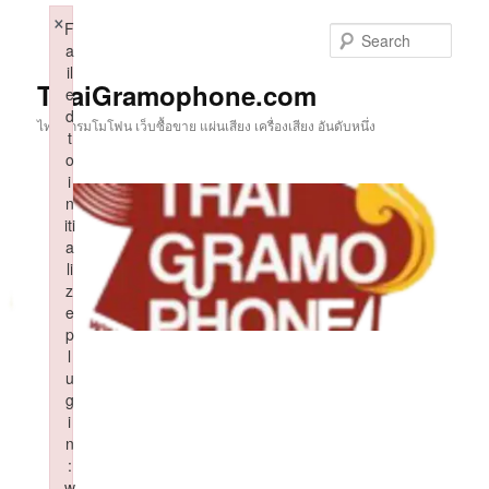
Skip
×
F
to
Sear
a
primary
il
content
ThaiGramophone.com
e
d
ไทยแกรมโมโฟน เว็บซื้อขาย แผ่นเสียง เครื่องเสียง อันดับหนึ่ง
t
o
i
n
iti
a
li
z
e
p
l
u
g
i
n
:
w