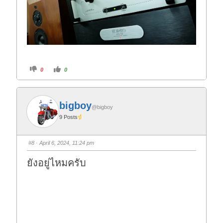
C
C
0
0
l
l
i
i
c
c
k
k
f
f
o
o
bigboy
r
r
@bigboy
t
t
9 Posts
h
h
u
u
m
m
b
b
s
s
#8
· April 6, 2024, 11:24 pm
d
u
o
p
w
.
ยังอยู่ไหมครับ
n
.