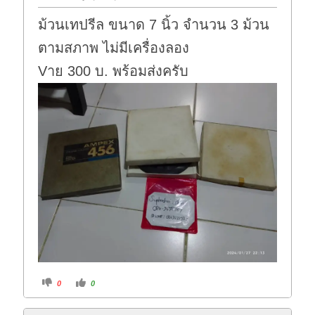
ม้วนเทปรีล ขนาด 7 นิ้ว จำนวน 3 ม้วน
ตามสภาพ ไม่มีเครื่องลอง
Vาย 300 บ. พร้อมส่งครับ
C
C
0
0
l
l
i
i
c
c
k
k