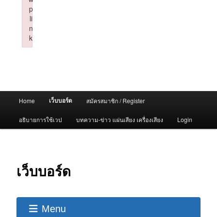
p
li
n
k
Failed to initialize plugin: wplink
Main
เว็บบอร์ด
Home
สมัครสมาชิก / Register
menu
อธิบายการใช้เวป
บทความ-ข่าว แผ่นเสียง เครื่องเสียง
Login
เว็บบอร์ด
Menu