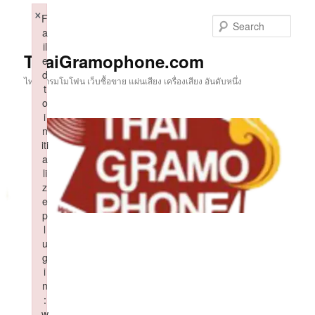
Skip
×
F
to
Sear
a
primary
il
content
ThaiGramophone.com
e
d
ไทยแกรมโมโฟน เว็บซื้อขาย แผ่นเสียง เครื่องเสียง อันดับหนึ่ง
t
o
i
n
iti
a
li
z
e
p
l
u
g
i
n
:
w