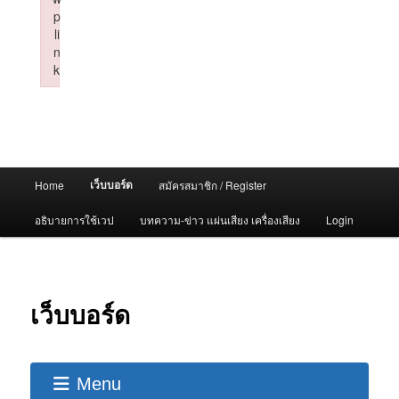
p
li
n
k
Failed to initialize plugin: wplink
Main
เว็บบอร์ด
Home
สมัครสมาชิก / Register
menu
อธิบายการใช้เวป
บทความ-ข่าว แผ่นเสียง เครื่องเสียง
Login
เว็บบอร์ด
Menu