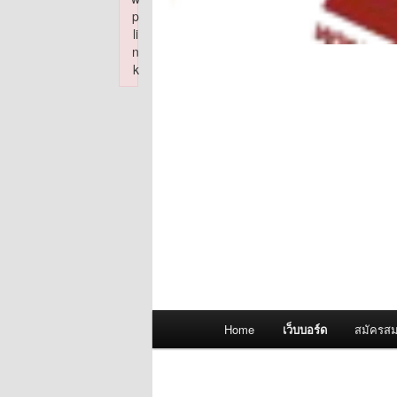
p
li
n
k
Failed to initialize plugin: wplink
Main
Home
เว็บบอร์ด
สมัครสม
menu