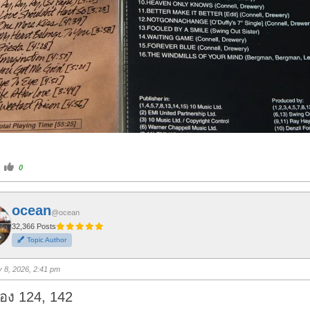
C
0
l
i
c
k
f
ocean
o
@ocean
r
t
32,366 Posts
h
Topic Author
u
m
b
s
y 8, 2026, 2:41 pm
u
p
.
อง 124, 142