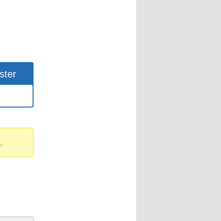
ster
.