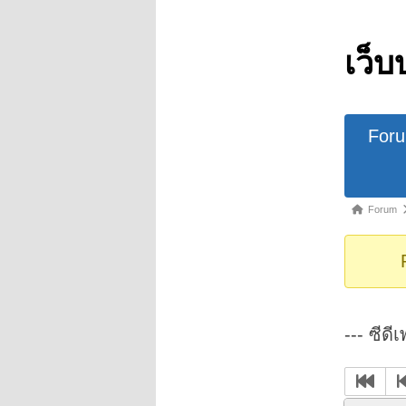
เว็บ
Forum
For
Navigat
Forum
Forum
breadcrumb
-
You
are
here:
--- ซีดี