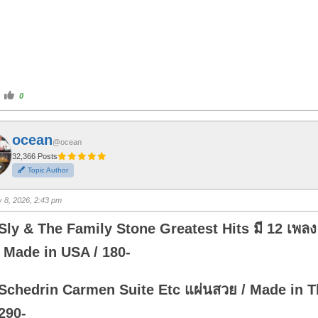
C
0
l
i
c
k
f
ocean
o
@ocean
r
t
32,366 Posts
h
Topic Author
u
m
b
s
y 8, 2026, 2:43 pm
u
p
.
Sly & The Family Stone Greatest Hits มี 12 เพลง
/ Made in USA / 180-
 Schedrin Carmen Suite Etc แผ่นสวย / Made in 
290-