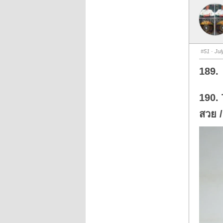
#51
· Jul
189. 
190.
สวย /