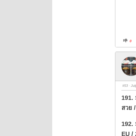
C
0
l
i
c
k
f
o
r
t
h
u
m
b
s
#53
· Jul
d
o
w
191. 
n
.
สวย 
192.
EU / 