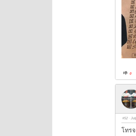
C
0
l
i
c
k
f
o
r
t
h
u
m
b
s
#52
· Jul
d
o
w
โทรจ
n
.