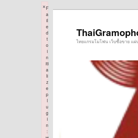
×
F
Skip
a
to
il
e
primary
ThaiGramoph
d
content
t
ไทยแกรมโมโฟน เว็บซื้อขาย แผ่นเส
o
i
n
iti
a
li
z
e
p
l
u
g
i
n
:
w