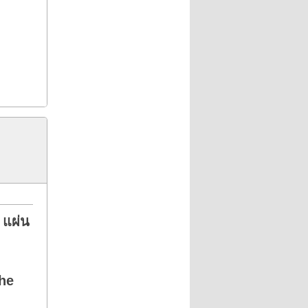
 แผ่น
The