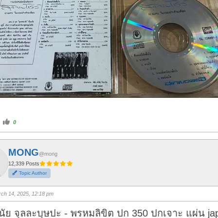
C
0
l
i
c
k
f
MONG
o
@mong
r
t
12,339 Posts
h
Topic Author
u
m
b
s
ch 14, 2025, 12:18 pm
u
p
.
ินัย จุลละบุษปะ - พรหมลิขิต ปก 350 ปกเจาะ แผ่น ja