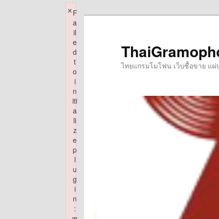
×
F
Skip
a
to
il
e
primary
ThaiGramoph
d
content
t
ไทยแกรมโมโฟน เว็บซื้อขาย แผ่นเส
o
i
n
iti
a
li
z
e
p
l
u
g
i
n
:
w