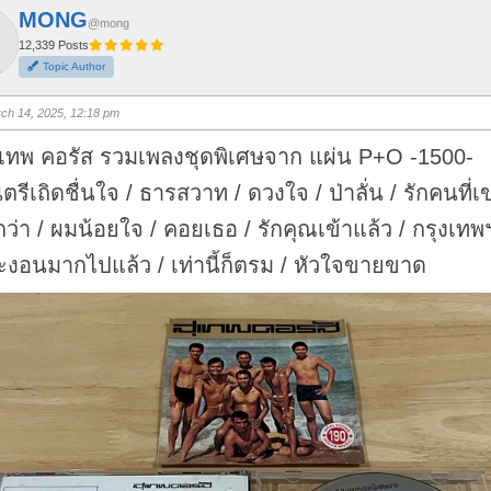
MONG
@mong
12,339 Posts
Topic Author
ch 14, 2025, 12:18 pm
ุเทพ คอรัส รวมเพลงชุดพิเศษจาก แผ่น P+O -1500-
ตรีเถิดชื่นใจ / ธารสวาท / ดวงใจ / ป่าลั่น / รักคนที่เ
กว่า / ผมน้อยใจ / คอยเธอ / รักคุณเข้าแล้ว / กรุงเทพฯ
งอนมากไปแล้ว / เท่านี้ก็ตรม / หัวใจขายขาด