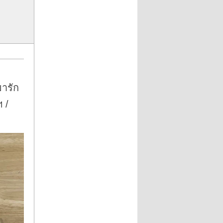
ขารัก
 /