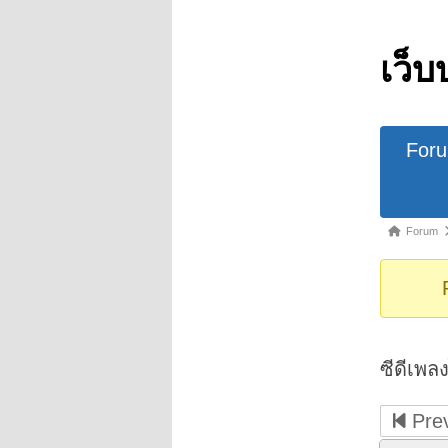
เว็บ
Forum
For
Navigat
Forum
Forum
breadcrumb
-
You
are
here:
ซีดีเพล
Prev