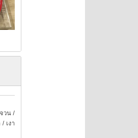
ญจวน /
 / เงา