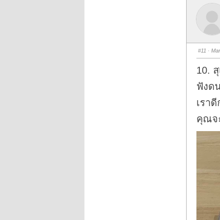
#11
· Mar
10. ส
ฟังดน
เราดี
คุณจะ