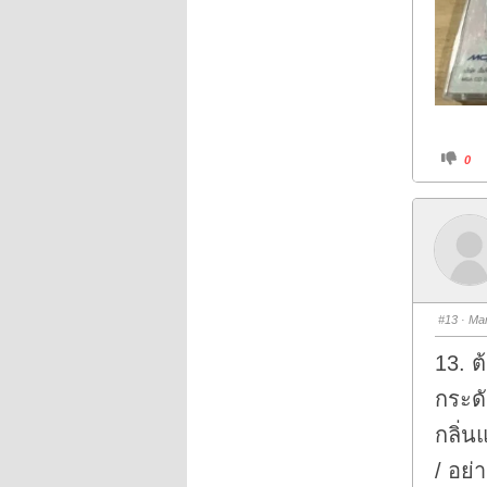
C
0
l
i
c
k
f
o
r
t
h
u
m
b
s
#13
· Mar
d
o
w
13. ต
n
.
กระดั
กลิ่น
/ อย่