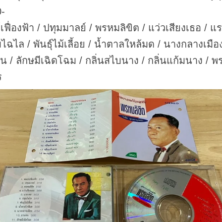
0-
เฟื่องฟ้า / ปทุมมาลย์ / พรหมลิขิต / แว่วเสียงเธอ / แ
มไฉไล / พันธุ์ไม้เลี้อย / น้ำตาลใหล้มด / นางกลางเมือง
 / ลักษมีเฉิดโฉม / กลิ่นสไบนาง / กลิ่นแก้มนาง / 
ร