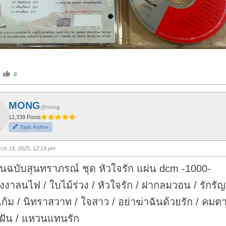
C
0
l
i
c
k
f
MONG
o
@mong
r
t
12,339 Posts
h
Topic Author
u
m
b
s
ch 14, 2025, 12:19 pm
u
p
.
้นฉบับสุนทราภรณ์ ชุด หัวใจรัก แผ่น dcm -1000-
งงาลนไฟ / ใบไม้ร่วง / หัวใจรัก / ฝากลมวอน / รักรั
แก้ม / นิทราสวาท / ใจสาว / อย่าฆ่าฉันด้วยรัก / คมตา
าฝัน / แหวนแทนรัก