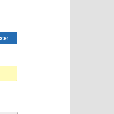
ster
.