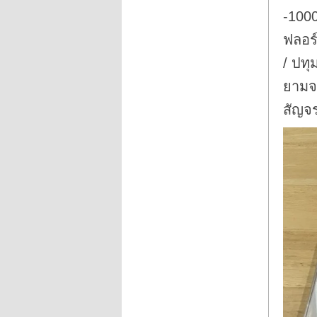
-100
ฟลอร์
/ ปทุ
ยามจน
สัญจ