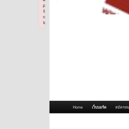
p
li
n
k
Failed to initialize plugin: wplink
Main
Home
เว็บบอร์ด
สมัครสม
menu