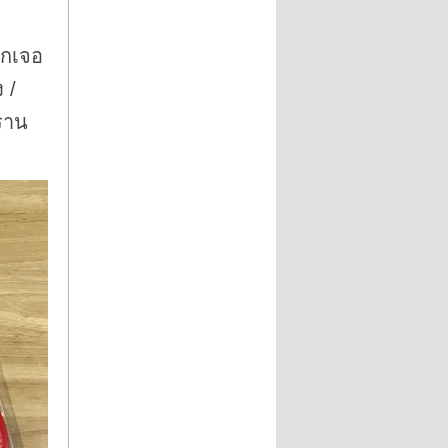
รกเจอ
 /
พราน