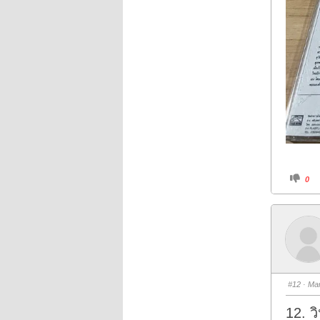
C
0
l
i
c
k
f
o
r
t
h
u
m
b
s
#12
· Mar
d
o
w
12. ว
n
.