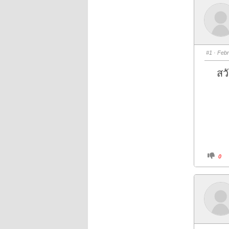
#1
· Febr
สวัส
C
0
l
i
c
k
f
o
r
t
h
u
m
b
s