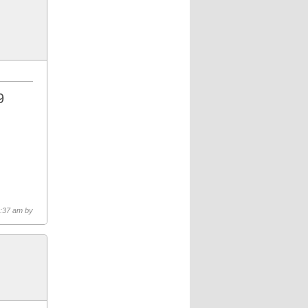
9
1:37 am by