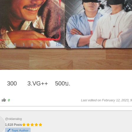
M 300 3.VG++ 500บ.
C
0
Last edited on February 12, 2023, 
l
i
c
k
f
o
@oidanalog
r
1,618 Posts
t
h
Topic Author
u