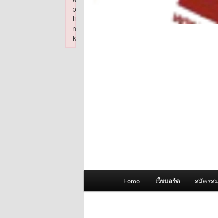
p
li
n
k
Failed to initialize plugin: wplink
Main
Home
เว็บบอร์ด
สมัครสม
menu