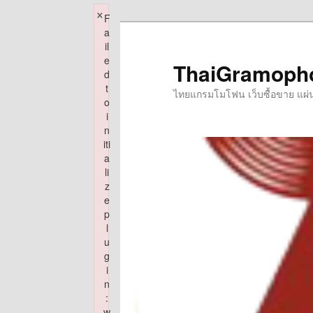
×
F
Skip
a
to
il
e
primary
ThaiGramoph
d
content
t
ไทยแกรมโมโฟน เว็บซื้อขาย แผ่นเส
o
i
n
iti
a
li
z
e
p
l
u
g
i
n
:
w