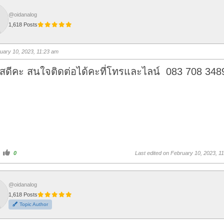
@oidanalog
1,618 Posts
uary 10, 2023, 11:23 am
ดีคะ สนใจติดต่อได้คะที่โทรและไลน์ 083 708 348
C
0
Last edited on February 10, 2023, 1
l
i
c
k
f
o
@oidanalog
r
1,618 Posts
t
h
Topic Author
u
m
b
s