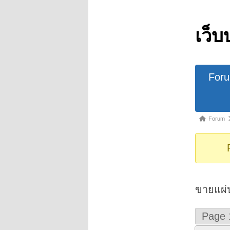
เว็บ
Forum
For
Navigat
Forum
Forum
breadcrumb
-
You
are
here:
ขายแผ่
Page 