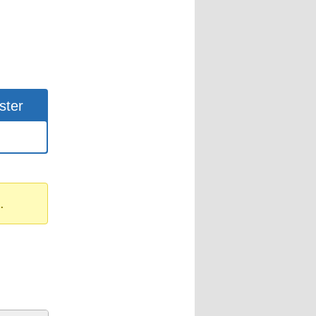
ster
.