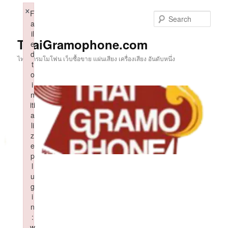
Skip
×
F
to
Sear
a
primary
il
content
ThaiGramophone.com
e
d
ไทยแกรมโมโฟน เว็บซื้อขาย แผ่นเสียง เครื่องเสียง อันดับหนึ่ง
t
o
i
n
iti
a
li
z
e
p
l
u
g
i
n
:
w