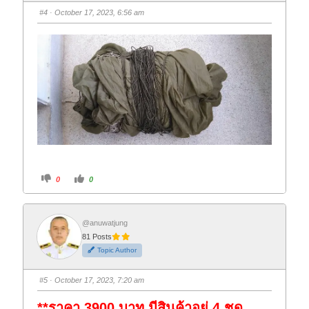
s
s
#4
· October 17, 2023, 6:56 am
d
u
o
p
w
.
n
.
C
C
0
0
l
l
i
i
c
c
k
k
f
f
o
o
@anuwatjung
r
r
81 Posts
t
t
h
h
Topic Author
u
u
m
m
b
b
s
s
#5
· October 17, 2023, 7:20 am
d
u
o
p
w
.
**ราคา 3900 บาท มีสินค้าอยู่ 4 ชุด
n