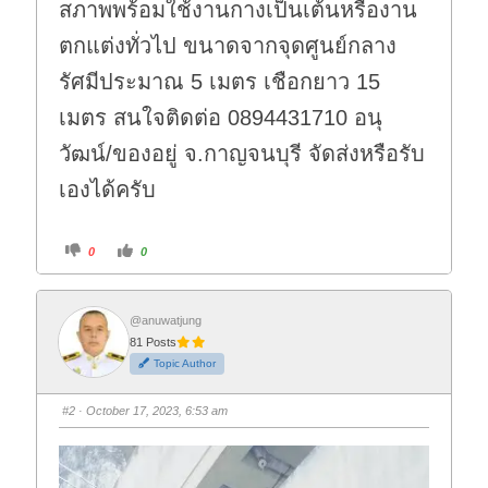
สภาพพร้อมใช้งานกางเป็นเต้นหรืองาน
ตกแต่งทั่วไป ขนาดจากจุดศูนย์กลาง
รัศมีประมาณ 5 เมตร เชือกยาว 15
เมตร สนใจติดต่อ 0894431710 อนุ
วัฒน์/ของอยู่ จ.กาญจนบุรี จัดส่งหรือรับ
เองได้ครับ
C
C
0
0
l
l
i
i
c
c
k
k
f
f
o
o
@anuwatjung
r
r
81 Posts
t
t
h
h
Topic Author
u
u
m
m
b
b
s
s
#2
· October 17, 2023, 6:53 am
d
u
o
p
w
.
n
.