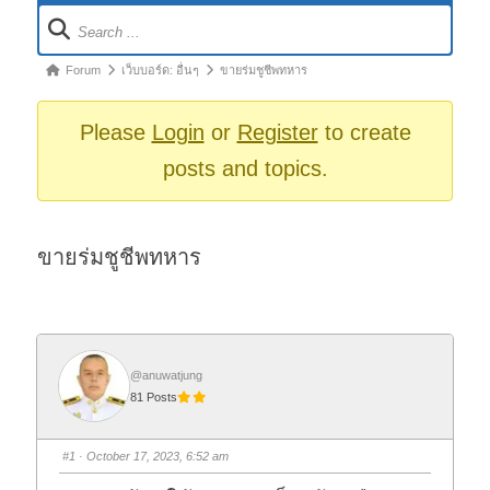
Forum
Navigation
Forum
Forum
เว็บบอร์ด: อื่นๆ
ขายร่มชูชีพทหาร
breadcrumbs
-
Please
Login
or
Register
to create
You
posts and topics.
are
here:
ขายร่มชูชีพทหาร
@anuwatjung
81 Posts
#1
· October 17, 2023, 6:52 am