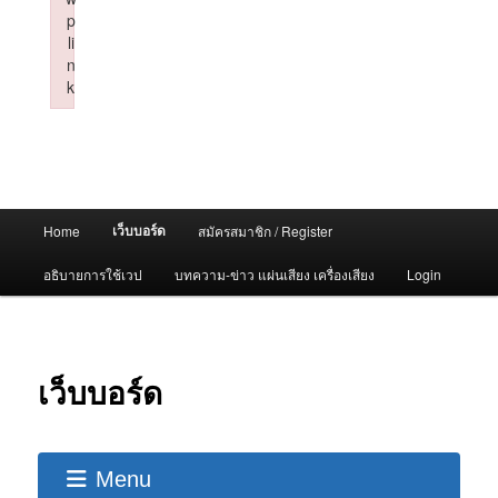
p
li
n
k
Failed to initialize plugin: wplink
Main
เว็บบอร์ด
Home
สมัครสมาชิก / Register
menu
อธิบายการใช้เวป
บทความ-ข่าว แผ่นเสียง เครื่องเสียง
Login
เว็บบอร์ด
Menu