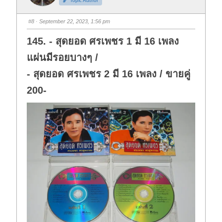
Topic Author
u
u
m
m
b
b
s
s
#8
· September 22, 2023, 1:56 pm
d
u
o
p
w
.
145. - สุดยอด ศรเพชร 1 มี 16 เพลง
n
.
แผ่นมีรอยบางๆ /
- สุดยอด ศรเพชร 2 มี 16 เพลง / ขายคู่
200-