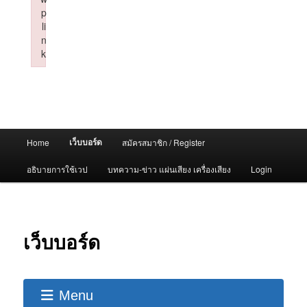
p
li
n
k
Failed to initialize plugin: wplink
Main
เว็บบอร์ด
Home
สมัครสมาชิก / Register
menu
อธิบายการใช้เวป
บทความ-ข่าว แผ่นเสียง เครื่องเสียง
Login
เว็บบอร์ด
Menu