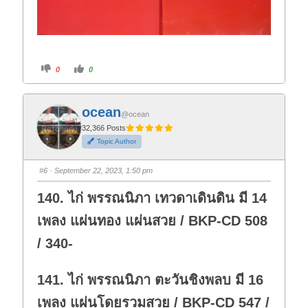
C
C
0
0
l
l
i
i
c
c
k
k
f
f
ocean
o
o
@ocean
r
r
t
t
32,366 Posts
h
h
Topic Author
u
u
m
m
b
b
s
s
#6
· September 22, 2023, 1:50 pm
d
u
o
p
w
.
140. ไก่ พรรณนิภา เทวดาเดินดิน มี 14
n
.
เพลง แผ่นทอง แผ่นสวย / BKP-CD 508
/ 340-
141. ไก่ พรรณนิภา ตะวันชิงพลบ มี 16
เพลง แผ่นโดยรวมสวย / BKP-CD 547 /