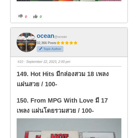
C
C
0
0
l
l
i
i
c
c
k
k
f
f
ocean
o
o
@ocean
r
r
t
t
32,366 Posts
h
h
Topic Author
u
u
m
m
b
b
s
s
#10
· September 22, 2023, 2:00 pm
d
u
o
p
w
.
149. Hot Hits มีกล่องสวม 18 เพลง
n
.
แผ่นสวย / 100-
150. From MPG With Love มี 17
เพลง แผ่นโดยรวมสวย / 100-