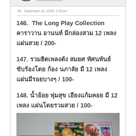
m
m
b
b
s
s
#9
· September 22, 2023, 1:59 pm
d
u
o
p
w
.
146. The Long Play Collection
n
.
คาราวาน อานนท์ มีกล่องสวม 12 เพลง
แผ่นสวย / 200-
147. รวมฮิตเพลงดัง สมยศ ทัศนพันธ์
ขับร้องโดย ก้อง นภาลัย มี 12 เพลง
แผ่นมีรอยบางๆ / 100-
148. น้ำอ้อย พุ่มสุข เอียงแก้มคอย มี 12
เพลง แผ่นโดยรวมสวย / 100-