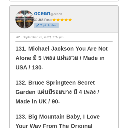
i
i
c
c
k
k
f
f
ocean
o
o
@ocean
r
r
t
t
32,366 Posts
h
h
Topic Author
u
u
m
m
b
b
s
s
#2
· September 22, 2023, 1:37 pm
d
u
o
p
w
.
131. Michael Jackson You Are Not
n
.
Alone มี 5 เพลง แผ่นสวย / Made in
USA / 130-
132. Bruce Springteen Secret
Garden แผ่นมีรอยบาง มี 4 เพลง /
Made in UK / 90-
133. Big Mountain Baby, I Love
Your Way From The Original