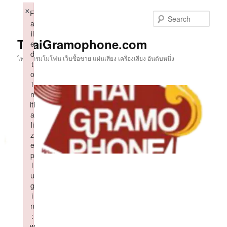
Skip
×
F
to
Sear
a
primary
il
content
ThaiGramophone.com
e
d
ไทยแกรมโมโฟน เว็บซื้อขาย แผ่นเสียง เครื่องเสียง อันดับหนึ่ง
t
o
i
n
iti
a
li
z
e
p
l
u
g
i
n
:
w