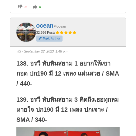
C
C
0
0
l
l
i
i
c
c
k
k
f
f
ocean
o
o
@ocean
r
r
t
t
32,366 Posts
h
h
Topic Author
u
u
m
m
b
b
s
s
#5
· September 22, 2023, 1:48 pm
d
u
o
p
w
.
138. อรวี ทับทิมสยาม 1 อยากให้เขา
n
.
กอด ปก190 มี 12 เพลง แผ่นสวย / SMA
/ 440-
139. อรวี ทับทิมสยาม 3 คิดถึงเธอทุกลม
หายใจ ปก190 มี 12 เพลง ปกเจาะ /
SMA / 340-