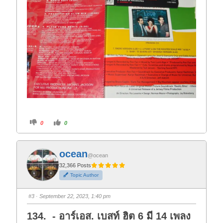
C
C
0
0
l
l
i
i
c
c
k
k
f
f
ocean
o
o
@ocean
r
r
t
t
32,366 Posts
h
h
Topic Author
u
u
m
m
b
b
s
s
#3
· September 22, 2023, 1:40 pm
d
u
o
p
w
.
134. - อาร์เอส. เบสท์ ฮิต 6 มี 14 เพลง
n
.