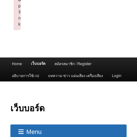
p
li
n
k
Failed to initialize plugin: wplink
Main
เว็บบอร์ด
Home
สมัครสมาชิก / Register
menu
อธิบายการใช้เวป
บทความ-ข่าว แผ่นเสียง เครื่องเสียง
Login
เว็บบอร์ด
Menu