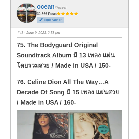
f
f
ocean
o
o
@ocean
r
r
t
t
32,366 Posts
h
h
Topic Author
u
u
m
m
b
b
s
s
#45
· June 9, 2023, 2:53 pm
d
u
o
p
w
.
75. The Bodyguard Original
n
.
Soundtrack Album มี 13 เพลง แผ่น
โดยรวมสวย / Made in USA / 150-
76. Celine Dion All The Way…A
Decade Of Song มี 15 เพลง แผ่นสวย
/ Made in USA / 160-