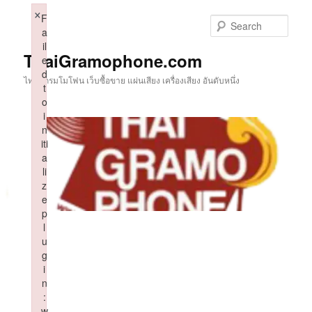
Skip
×
F
to
Sear
a
primary
il
content
ThaiGramophone.com
e
d
ไทยแกรมโมโฟน เว็บซื้อขาย แผ่นเสียง เครื่องเสียง อันดับหนึ่ง
t
o
i
n
iti
a
li
z
e
p
l
u
g
i
n
:
w