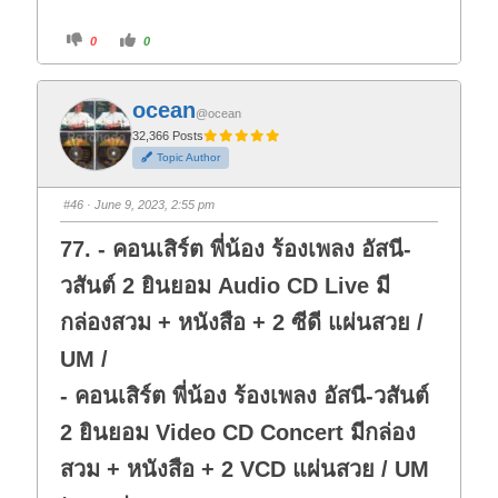
C
C
0
0
l
l
i
i
c
c
k
k
f
f
ocean
o
o
@ocean
r
r
t
t
32,366 Posts
h
h
Topic Author
u
u
m
m
b
b
s
s
#46
· June 9, 2023, 2:55 pm
d
u
o
p
w
.
77. - คอนเสิร์ต พี่น้อง ร้องเพลง อัสนี-
n
.
วสันต์ 2 ยินยอม Audio CD Live มี
กล่องสวม + หนังสือ + 2 ซีดี แผ่นสวย /
UM /
- คอนเสิร์ต พี่น้อง ร้องเพลง อัสนี-วสันต์
2 ยินยอม Video CD Concert มีกล่อง
สวม + หนังสือ + 2 VCD แผ่นสวย / UM