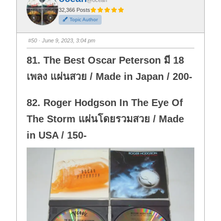
@ocean
r
r
t
t
32,366 Posts
h
h
Topic Author
u
u
m
m
b
b
s
s
#50
· June 9, 2023, 3:04 pm
d
u
o
p
w
.
81. The Best Oscar Peterson มี 18
n
.
เพลง แผ่นสวย / Made in Japan / 200-
82. Roger Hodgson In The Eye Of
The Storm แผ่นโดยรวมสวย / Made
in USA / 150-