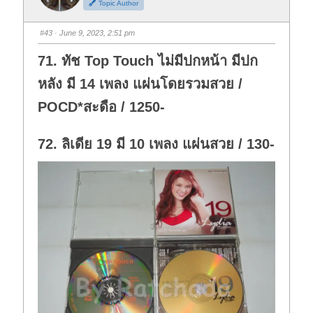
Topic Author
u
u
m
m
b
b
s
s
#43
· June 9, 2023, 2:51 pm
d
u
o
p
w
.
71. ทัช Top Touch ไม่มีปกหน้า มีปก
n
.
หลัง มี 14 เพลง แผ่นโดยรวมสวย /
POCD*สะดือ / 1250-
72. ลิเดีย 19 มี 10 เพลง แผ่นสวย / 130-