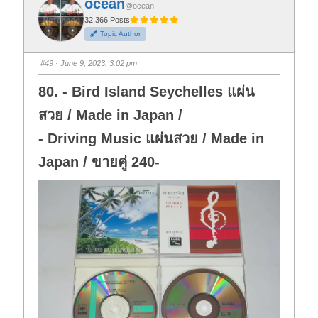
ocean
o
o
@ocean
r
r
t
t
32,366 Posts
h
h
Topic Author
u
u
m
m
b
b
s
s
#49
· June 9, 2023, 3:02 pm
d
u
o
p
w
.
80. - Bird Island Seychelles แผ่น
n
.
สวย / Made in Japan /
- Driving Music แผ่นสวย / Made in
Japan / ขายคู่ 240-