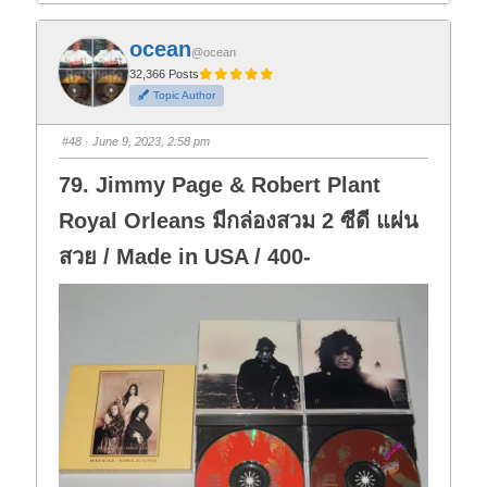
i
i
c
c
k
k
f
f
ocean
o
o
@ocean
r
r
t
t
32,366 Posts
h
h
Topic Author
u
u
m
m
b
b
s
s
#48
· June 9, 2023, 2:58 pm
d
u
o
p
w
.
79. Jimmy Page & Robert Plant
n
.
Royal Orleans มีกล่องสวม 2 ซีดี แผ่น
สวย / Made in USA / 400-