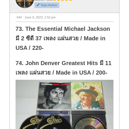
h
h
Topic Author
u
u
m
m
b
b
s
s
#44
· June 9, 2023, 2:52 pm
d
u
o
p
w
.
73. The Essential Michael Jackson
n
.
มี 2 ซีดี 37 เพลง แผ่นสวย / Made in
USA / 220-
74. John Denver Greatest Hits มี 11
เพลง แผ่นสวย / Made in USA / 200-