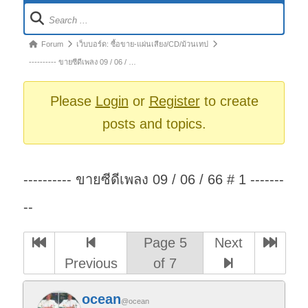
Forum
Navigation
Forum
Forum
เว็บบอร์ด: ซื้อขาย-แผ่นเสียง/CD/ม้วนเทป
breadcrumbs
---------- ขายซีดีเพลง 09 / 06 / …
-
You
Please
Login
or
Register
to create
are
posts and topics.
here:
---------- ขายซีดีเพลง 09 / 06 / 66 # 1 -------
--
Page 5
Next
Previous
of 7
ocean
@ocean