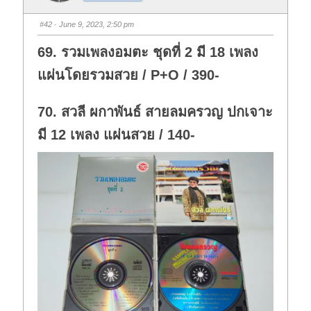
m
m
b
b
s
s
#42
· June 9, 2023, 2:50 pm
d
u
o
p
w
.
69. รวมเพลงอมตะ ชุดที่ 2 มี 18 เพลง
n
.
แผ่นโดยรวมสวย / P+O / 390-
70. สวลี ผกาพันธ์ สายลมครวญ ปกเจาะ
มี 12 เพลง แผ่นสวย / 140-