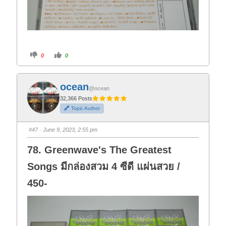
C
C
0
0
l
l
i
i
c
c
k
k
f
f
ocean
o
o
@ocean
r
r
t
t
32,366 Posts
h
h
Topic Author
u
u
m
m
b
b
s
s
#47
· June 9, 2023, 2:55 pm
d
u
o
p
w
.
78. Greenwave's The Greatest
n
.
Songs มีกล่องสวม 4 ซีดี แผ่นสวย /
450-