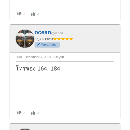
C
C
0
0
l
l
i
i
c
c
k
k
f
f
ocean
o
o
@ocean
r
r
t
t
32,366 Posts
h
h
Topic Author
u
u
m
m
b
b
s
s
#38
· December 6, 2024, 5:46 pm
d
u
o
p
w
.
โทรจอง 164, 184
n
.
C
C
0
0
l
l
i
i
c
c
k
k
f
f