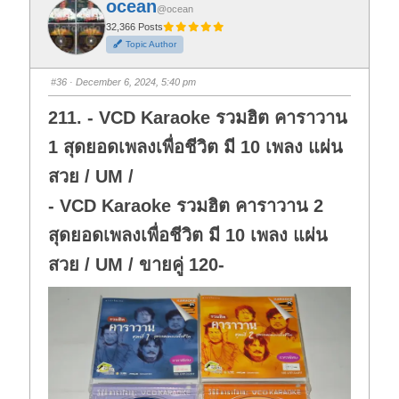
ocean
o
o
@ocean
r
r
t
t
32,366 Posts
h
h
Topic Author
u
u
m
m
b
b
s
s
#36
· December 6, 2024, 5:40 pm
d
u
o
p
w
.
211. - VCD Karaoke รวมฮิต คาราวาน
n
.
1 สุดยอดเพลงเพื่อชีวิต มี 10 เพลง แผ่น
สวย / UM /
- VCD Karaoke รวมฮิต คาราวาน 2
สุดยอดเพลงเพื่อชีวิต มี 10 เพลง แผ่น
สวย / UM / ขายคู่ 120-