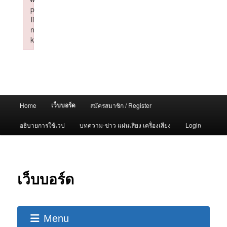
p
li
n
k
Failed to initialize plugin: wplink
Main
เว็บบอร์ด
Home
สมัครสมาชิก / Register
menu
อธิบายการใช้เวป
บทความ-ข่าว แผ่นเสียง เครื่องเสียง
Login
เว็บบอร์ด
Menu