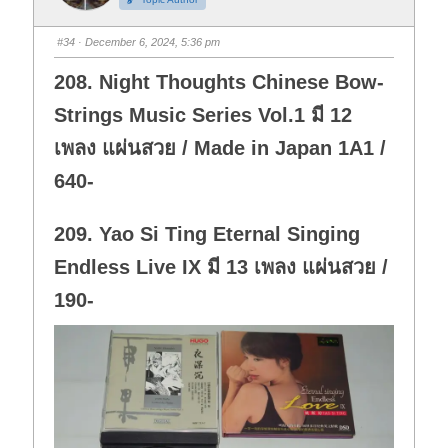
u
u
m
m
b
b
s
s
#34
· December 6, 2024, 5:36 pm
d
u
o
p
w
.
208. Night Thoughts Chinese Bow-
n
.
Strings Music Series Vol.1 มี 12
เพลง แผ่นสวย / Made in Japan 1A1 /
640-
209. Yao Si Ting Eternal Singing
Endless Live IX มี 13 เพลง แผ่นสวย /
190-