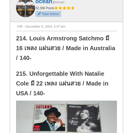
ocean
o
o
@ocean
r
r
t
t
32,366 Posts
h
h
Topic Author
u
u
m
m
b
b
s
s
#39
· December 6, 2024, 5:47 pm
d
u
o
p
w
.
214. Louis Armstrong Satchmo มี
n
.
16 เพลง แผ่นสวย / Made in Australia
/ 140-
215. Unforgettable With Natalie
Cole มี 22 เพลง แผ่นสวย / Made in
USA / 140-