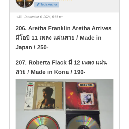
h
h
Topic Author
u
u
m
m
b
b
s
s
#33
· December 6, 2024, 5:36 pm
d
u
o
p
w
.
206. Aretha Franklin Aretha Arrives
n
.
มีโอบิ 11 เพลง แผ่นสวย / Made in
Japan / 250-
207. Roberta Flack มี 12 เพลง แผ่น
สวย / Made in Koria / 190-