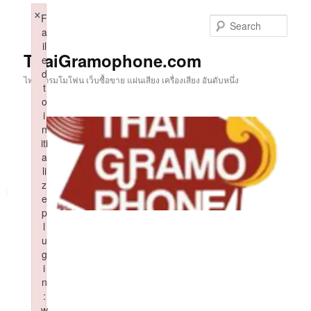
Skip
×
F
to
Sear
a
primary
il
content
ThaiGramophone.com
e
d
ไทยแกรมโมโฟน เว็บซื้อขาย แผ่นเสียง เครื่องเสียง อันดับหนึ่ง
t
o
i
n
iti
a
li
z
e
p
l
u
g
i
n
:
w