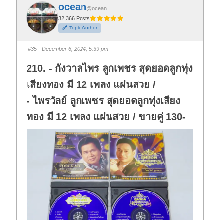
f
f
ocean
o
o
@ocean
r
r
t
t
32,366 Posts
h
h
Topic Author
u
u
m
m
b
b
s
s
#35
· December 6, 2024, 5:39 pm
d
u
o
p
w
.
210. - กังวาลไพร ลูกเพชร สุดยอดลูกทุ่ง
n
.
เสียงทอง มี 12 เพลง แผ่นสวย /
- ไพรวัลย์ ลูกเพชร สุดยอดลูกทุ่งเสียง
ทอง มี 12 เพลง แผ่นสวย / ขายคู่ 130-