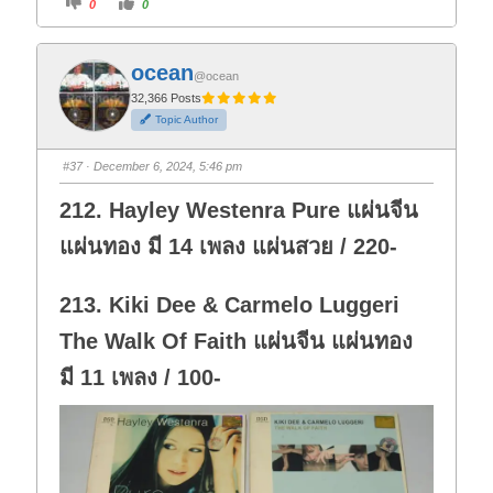
0
0
l
l
i
i
c
c
k
k
f
f
ocean
o
o
@ocean
r
r
t
t
32,366 Posts
h
h
Topic Author
u
u
m
m
b
b
s
s
#37
· December 6, 2024, 5:46 pm
d
u
o
p
w
.
212. Hayley Westenra Pure แผ่นจีน
n
.
แผ่นทอง มี 14 เพลง แผ่นสวย / 220-
213. Kiki Dee & Carmelo Luggeri
The Walk Of Faith แผ่นจีน แผ่นทอง
มี 11 เพลง / 100-