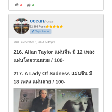
C
C
0
0
l
l
i
i
c
c
k
k
f
f
ocean
o
o
@ocean
r
r
t
t
32,366 Posts
h
h
Topic Author
u
u
m
m
b
b
s
s
#40
· December 6, 2024, 5:49 pm
d
u
o
p
w
.
216. Allan Taylor แผ่นจีน มี 12 เพลง
n
.
แผ่นโดยรวมสวย / 100-
217. A Lady Of Sadness แผ่นจีน มี
18 เพลง แผ่นสวย / 100-