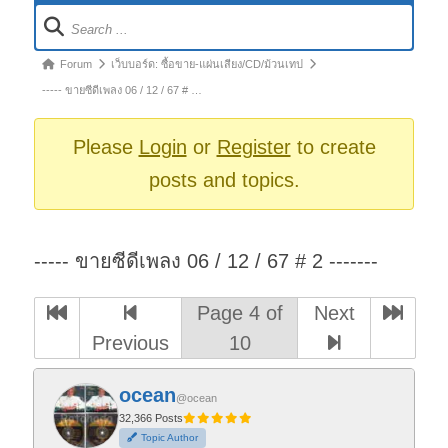
Forum
Navigation
Forum
Forum
เว็บบอร์ด: ซื้อขาย-แผ่นเสียง/CD/ม้วนเทป
breadcrumbs
----- ขายซีดีเพลง 06 / 12 / 67 # …
-
You
Please
Login
or
Register
to create
are
posts and topics.
here:
----- ขายซีดีเพลง 06 / 12 / 67 # 2 -------
Page 4 of
Next
Previous
10
ocean
@ocean
32,366 Posts
Topic Author