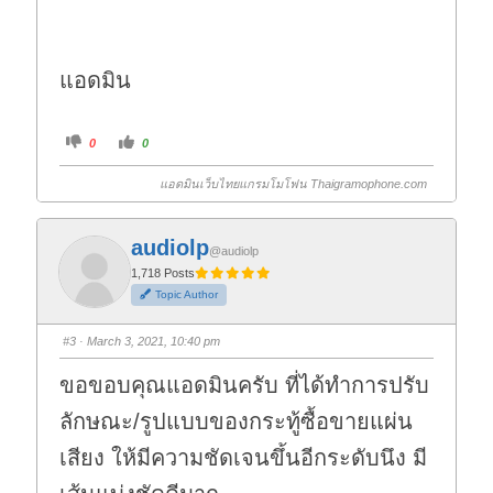
แอดมิน
C
C
0
0
l
l
i
i
c
c
แอดมินเว็บไทยแกรมโมโฟน Thaigramophone.com
k
k
f
f
o
o
r
r
t
t
audiolp
h
h
@audiolp
u
u
m
m
1,718 Posts
b
b
Topic Author
s
s
d
u
o
p
w
.
#3
· March 3, 2021, 10:40 pm
n
.
ขอขอบคุณแอดมินครับ ที่ได้ทำการปรับ
ลักษณะ/รูปแบบของกระทู้ซื้อขายแผ่น
เสียง ให้มีความชัดเจนขึ้นอีกระดับนึง มี