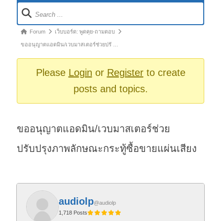
Forum
Navigation
Forum
Forum
เว็บบอร์ด: พูดคุย-ถามตอบ
breadcrumbs
ขออนุญาตแอดมิน/เวบมาสเตอร์ช่วยปรั …
-
You
Please
Login
or
Register
to create
are
posts and topics.
here:
ขออนุญาตแอดมิน/เวบมาสเตอร์ช่วย
ปรับปรุงภาพลักษณะกระทู้ซื้อขายแผ่นเสียง
audiolp
@audiolp
1,718 Posts