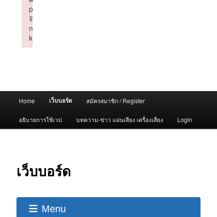
p
li
n
k
Failed to initialize plugin: wplink
Main
เว็บบอร์ด
Home
สมัครสมาชิก / Register
menu
อธิบายการใช้เวป
บทความ-ข่าว แผ่นเสียง เครื่องเสียง
Login
เว็บบอร์ด
Menu