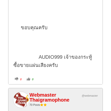
ขอบคุณครับ
AUDIO999 เจ้าของกระทู้
ซื้อขายแผ่นเสียงครับ
C
C
0
0
l
l
i
i
c
c
k
k
f
f
Webmaster
o
o
@webmaster
r
r
Thaigramophone
t
t
h
h
70 Posts
u
u
m
m
b
b