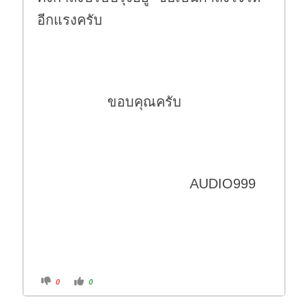
อีกแรงครับ
ขอบคุณครับ
AUDIO999
C
C
0
0
l
l
i
i
c
c