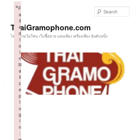
Skip
×
F
to
Sear
a
primary
il
content
ThaiGramophone.com
e
d
ไทยแกรมโมโฟน เว็บซื้อขาย แผ่นเสียง เครื่องเสียง อันดับหนึ่ง
t
o
i
n
iti
a
li
z
e
p
l
u
g
i
n
:
w