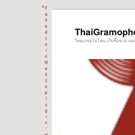
×
F
Skip
a
to
il
e
primary
ThaiGramoph
d
content
t
ไทยแกรมโมโฟน เว็บซื้อขาย แผ่นเส
o
i
n
iti
a
li
z
e
p
l
u
g
i
n
:
w