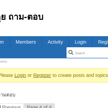
คุย ถาม-ตอบ
um
Members
Activity
Login
Regi
ion
ถามตอบ
s
Please
Login
or
Register
to create posts and topics
-ถามตอบ
Previous
Page 4 of 4