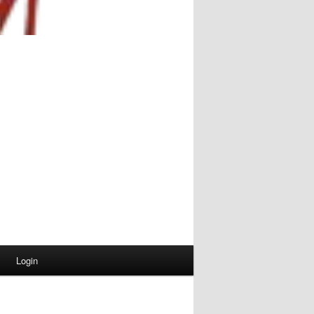
Login