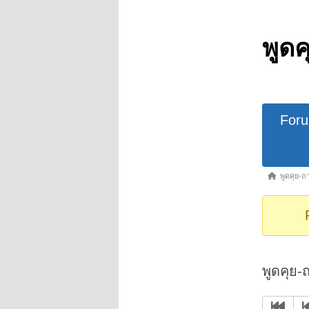
พูด
Forum
For
Navigat
Forum
พูดคุย-
breadcrumb
-
You
are
here:
พูดคุย