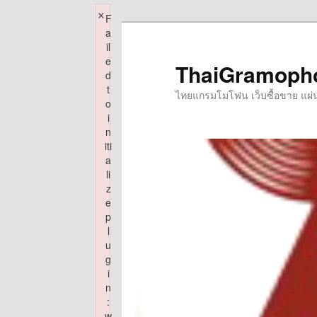
×
F
Skip
a
to
il
e
primary
ThaiGramoph
d
content
t
ไทยแกรมโมโฟน เว็บซื้อขาย แผ่นเส
o
i
n
iti
a
li
z
e
p
l
u
g
i
n
:
w