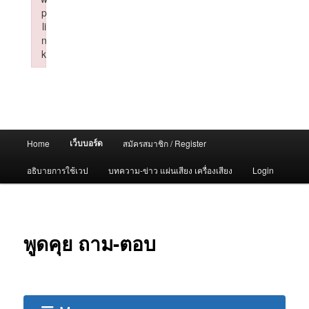
p
li
n
k
Failed to initialize plugin: wplink
Main
เว็บบอร์ด
Home
สมัครสมาชิก / Register
menu
อธิบายการใช้เวป
บทความ-ข่าว แผ่นเสียง เครื่องเสียง
Login
พูดคุย ถาม-ตอบ