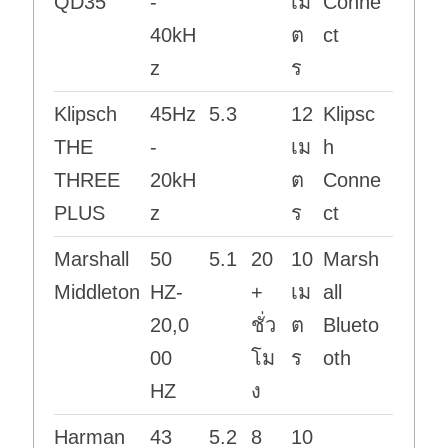
QD35
-
เม
Conne
40kH
ต
ct
z
ร
Klipsch
45Hz
5.3
12
Klipsc
THE
-
เม
h
THREE
20kH
ต
Conne
PLUS
z
ร
ct
Marshall
50
5.1
20
10
Marsh
Middleton
HZ-
+
เม
all
20,0
ชั่ว
ต
Blueto
00
โม
ร
oth
HZ
ง
Harman
43
5.2
8
10