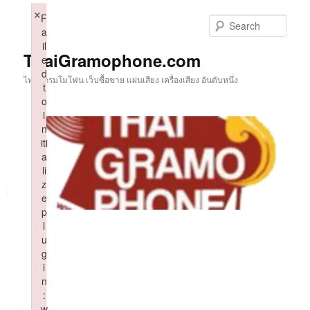
Skip
×
F
to
Sear
a
primary
il
content
ThaiGramophone.com
e
d
ไทยแกรมโมโฟน เว็บซื้อขาย แผ่นเสียง เครื่องเสียง อันดับหนึ่ง
t
o
i
n
iti
a
li
z
e
p
l
u
g
i
n
:
w