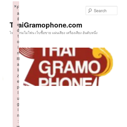
Skip
×
F
to
Sear
a
primary
il
content
ThaiGramophone.com
e
d
ไทยแกรมโมโฟน เว็บซื้อขาย แผ่นเสียง เครื่องเสียง อันดับหนึ่ง
t
o
i
n
iti
a
li
z
e
p
l
u
g
i
n
:
w