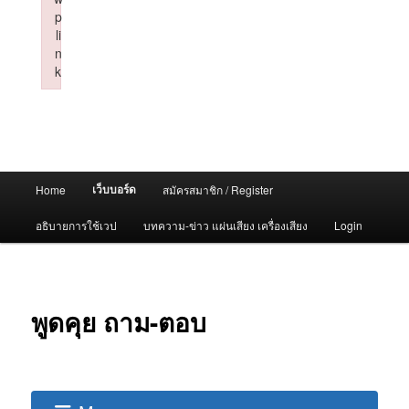
p
li
n
k
Failed to initialize plugin: wplink
Main
เว็บบอร์ด
Home
สมัครสมาชิก / Register
menu
อธิบายการใช้เวป
บทความ-ข่าว แผ่นเสียง เครื่องเสียง
Login
พูดคุย ถาม-ตอบ