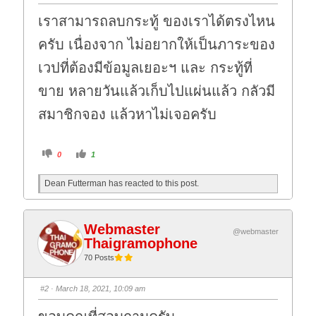
เราสามารถลบกระทู้ ของเราได้ตรงไหน
ครับ เนื่องจาก ไม่อยากให้เป็นภาระของ
เวปที่ต้องมีข้อมูลเยอะฯ และ กระทู้ที่
ขาย หลายวันแล้วเก็บไปแผ่นแล้ว กลัวมี
สมาชิกจอง แล้วหาไม่เจอครับ
C
C
0
1
l
l
i
i
c
c
Dean Futterman has reacted to this post.
k
k
f
f
o
o
r
r
t
t
h
h
Webmaster
u
u
@webmaster
m
m
Thaigramophone
b
b
s
s
70 Posts
d
u
o
p
w
.
n
#2
· March 18, 2021, 10:09 am
.