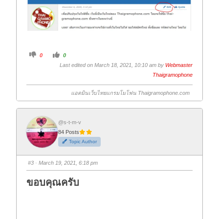
C
C
0
0
l
l
i
i
Last edited on March 18, 2021, 10:10 am by
Webmaster
c
c
k
k
Thaigramophone
f
f
o
o
r
r
แอดมินเว็บไทยแกรมโมโฟน Thaigramophone.com
t
t
h
h
u
u
m
m
b
b
@s-t-m-v
s
s
d
u
84 Posts
o
p
w
.
Topic Author
n
.
#3
· March 19, 2021, 6:18 pm
ขอบคุณครับ