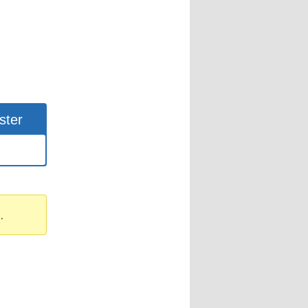
ster
.