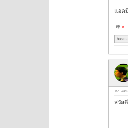
แอดม
C
0
l
i
c
has rea
k
f
o
r
t
h
u
m
b
s
d
o
w
n
.
#2
· Janu
สวัสด