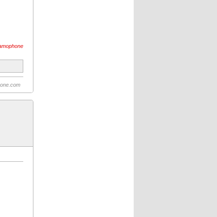
ramophone
hone.com