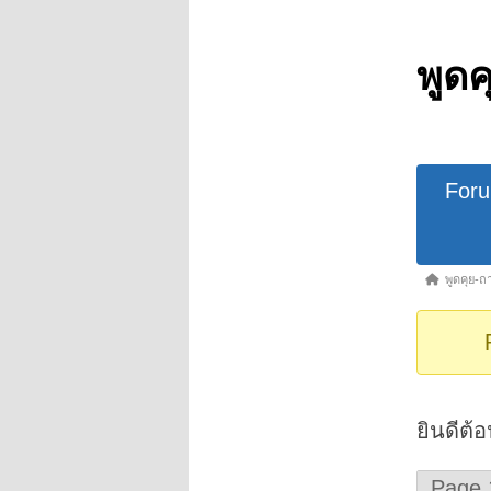
พูด
Forum
For
Navigat
Forum
พูดคุย-
breadcrumb
-
You
are
here:
ยินดีต้
Page 