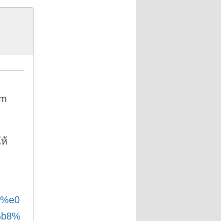
om
ห้
0%e0
%b8%