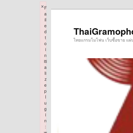
×
F
Skip
a
to
il
e
primary
ThaiGramoph
d
content
t
ไทยแกรมโมโฟน เว็บซื้อขาย แผ่นเส
o
i
n
iti
a
li
z
e
p
l
u
g
i
n
:
w