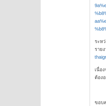
9a%
%b8
aa%
%b8
ระหว่
รายงา
thai
เนื่อ
ต้องอ
ขอบค