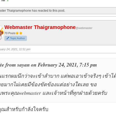
l
i
c
ter Thaigramophone has reacted to this post.
k
f
o
r
t
h
Webmaster Thaigramophone
u
@webmaster
m
70 Posts
b
s
Topic Author
u
p
.
uary 24, 2021, 11:51 pm
te from sayan on February 24, 2021, 7:15 pm
แรกผมนึกว่าจะเข้าลำบาก แต่พอเอาเข้าจริงๆ เข้าได
ยมากไม่เคยมีข้องขัดข้องแต่อย่างใดเลย ขอ
พระคุณwebmaster และเจ้าหน้าที่ทุกฝ่ายด้วยครับ
ุณสำหรับกำลังใจครับ