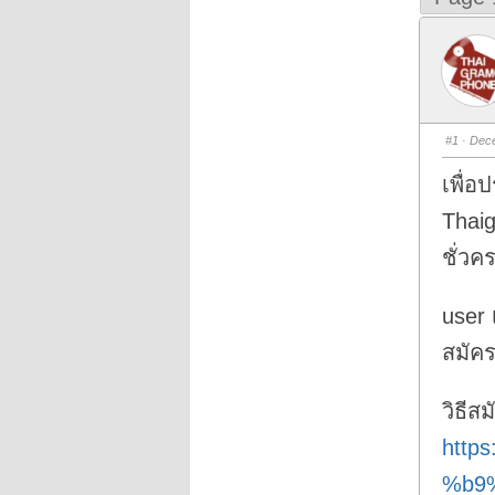
#1
· Dece
เพื่อป
Thai
ชั่วค
user 
สมัคร
วิธีส
http
%b9