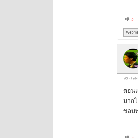
C
0
l
i
c
Webmas
k
f
o
r
t
h
u
m
b
s
d
o
w
n
#3
· Febr
.
ตอนแ
มากไม
ขอบพ
C
0