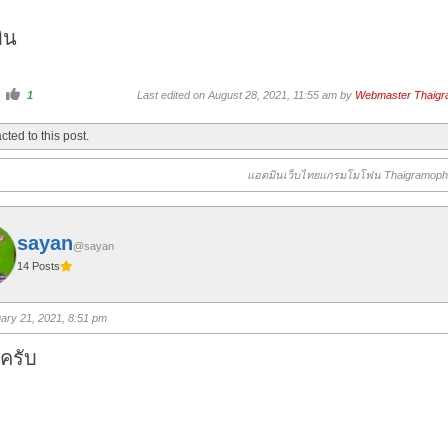
ิน
C
1
Last edited on August 28, 2021, 11:55 am by
Webmaster Thaig
l
i
c
cted to this post.
k
f
o
r
แอดมินเว็บไทยแกรมโมโฟน Thaigramop
t
h
u
m
b
s
sayan
u
@sayan
p
14 Posts
.
ary 21, 2021, 8:51 pm
ีครับ