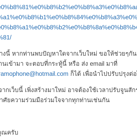
e0%b8%81%e0%b8%b2%e0%b8%a3%e0%b8%a
%a1%e0%b8%b1%e0%b8%84%e0%b8%a3%e0
e0%b8%a1%e0%b8%b2%e0%b8%8a%e0%b8%b
%81/
างนี้ หากท่านพบปัญหาใดจากเว็บใหม่ ขอให้ช่วยๆกัน
นเข้ามา จะตอบที่กระทู้นี้ หรือ ส่ง email มาที่
gramophone@hotmail.com
ก็ได้ เพื่อนำไปปรับปรุงต่
งจากเว็บนี้ เพิ่งสร้างมาใหม่ อาจต้องใช้เวลาปรับจูนสั
าศัยความร่วมมือร่วมใจจากทุกท่านเช่นกัน
ุณครับ