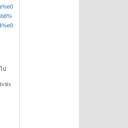
a%e0
%b8%
4%e0
อไป
กระยะ