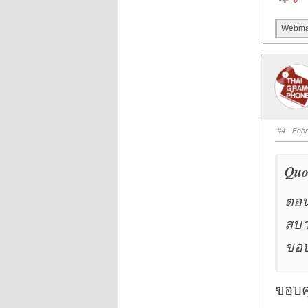
l
i
c
Webmas
k
f
o
r
t
h
u
m
b
s
d
o
w
n
#4
· Febr
.
Quo
ตอน
สบา
ขอบ
ขอบค