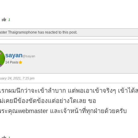
C
1
l
i
c
ter Thaigramophone has reacted to this post.
k
f
o
r
t
h
u
sayan
m
@sayan
b
14 Posts
s
u
p
.
uary 24, 2021, 7:15 pm
รกผมนึกว่าจะเข้าลำบาก แต่พอเอาเข้าจริงๆ เข้าได้
่เคยมีข้องขัดข้องแต่อย่างใดเลย ขอ
ระคุณwebmaster และเจ้าหน้าที่ทุกฝ่ายด้วยครับ
C
1