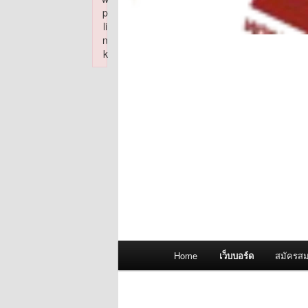
p
li
n
k
Failed to initialize plugin: wplink
Main
Home
เว็บบอร์ด
สมัครสม
menu