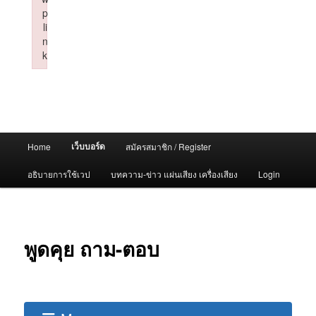
p
li
n
k
Failed to initialize plugin: wplink
Main
เว็บบอร์ด
Home
สมัครสมาชิก / Register
menu
อธิบายการใช้เวป
บทความ-ข่าว แผ่นเสียง เครื่องเสียง
Login
พูดคุย ถาม-ตอบ