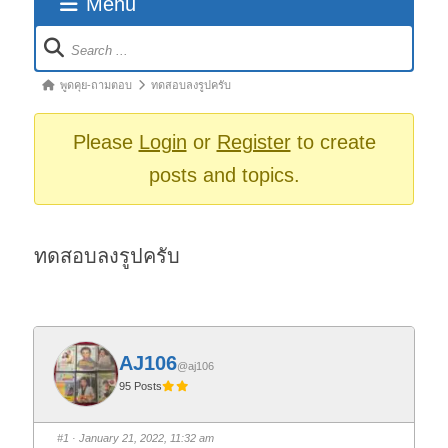
Menu
Forum
Navigation
Forum
พูดคุย-ถามตอบ
ทดสอบลงรูปครับ
breadcrumbs
-
Please
Login
or
Register
to create
You
posts and topics.
are
here:
ทดสอบลงรูปครับ
AJ106
@aj106
95 Posts
#1
· January 21, 2022, 11:32 am