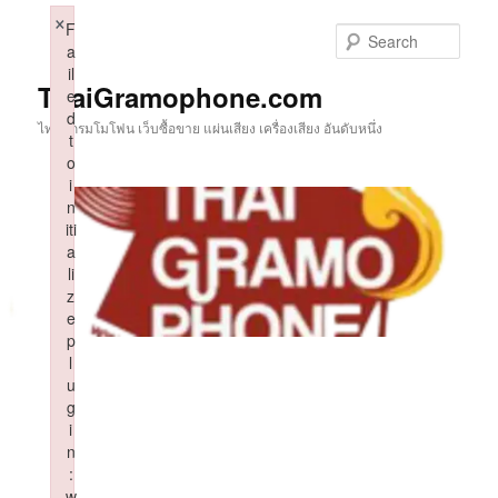
Skip
×
F
to
Sear
a
primary
il
content
ThaiGramophone.com
e
d
ไทยแกรมโมโฟน เว็บซื้อขาย แผ่นเสียง เครื่องเสียง อันดับหนึ่ง
t
o
i
n
iti
a
li
z
e
p
l
u
g
i
n
:
w