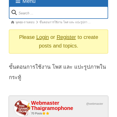
Menu
Forum
Navigation
Forum
พูดคุย-ถามตอบ
ขั้นตอนการใช้งาน โพส และ แปะรูปภา …
breadcrumbs
-
Please
Login
or
Register
to create
You
posts and topics.
are
here:
ขั้นตอนการใช้งาน โพส และ แปะรูปภาพใน
กระทู้
Webmaster
@webmaster
Thaigramophone
70 Posts