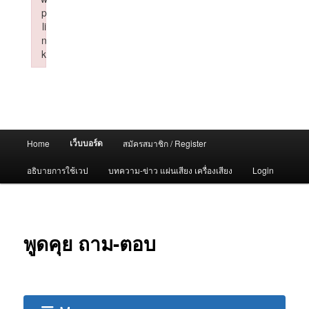
p
li
n
k
Failed to initialize plugin: wplink
Main
เว็บบอร์ด
Home
สมัครสมาชิก / Register
menu
อธิบายการใช้เวป
บทความ-ข่าว แผ่นเสียง เครื่องเสียง
Login
พูดคุย ถาม-ตอบ