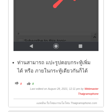
ท่านสามารถ แปะรูปตอบกระทู้เพิ่ม
ได้ หรือ ภายในกระทู้เดียวกันก็ได้
C
C
0
0
l
l
i
i
Last edited on August 28, 2021, 12:11 pm by
Webmaster
c
c
k
k
Thaigramophone
f
f
o
o
r
r
แอดมินเว็บไทยแกรมโมโฟน Thaigramophone.com
t
t
h
h
u
u