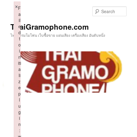
Skip
×
F
to
Sear
a
primary
il
content
ThaiGramophone.com
e
d
ไทยแกรมโมโฟน เว็บซื้อขาย แผ่นเสียง เครื่องเสียง อันดับหนึ่ง
t
o
i
n
iti
a
li
z
e
p
l
u
g
i
n
:
w