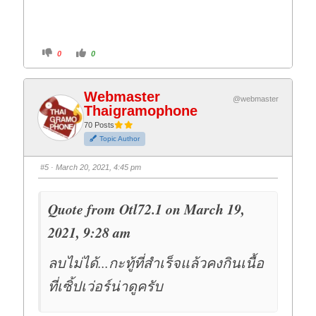
C
C
0
0
l
l
i
i
c
c
k
k
f
f
Webmaster
o
o
@webmaster
r
r
Thaigramophone
t
t
h
h
70 Posts
u
u
m
m
Topic Author
b
b
s
s
d
u
#5
· March 20, 2021, 4:45 pm
o
p
w
.
n
.
Quote from Otl72.1 on March 19,
2021, 9:28 am
ลบไม่ได้...กะทู้ที่สำเร็จแล้วคงกินเนื้อ
ที่เซิ้ปเว่อร์น่าดูครับ