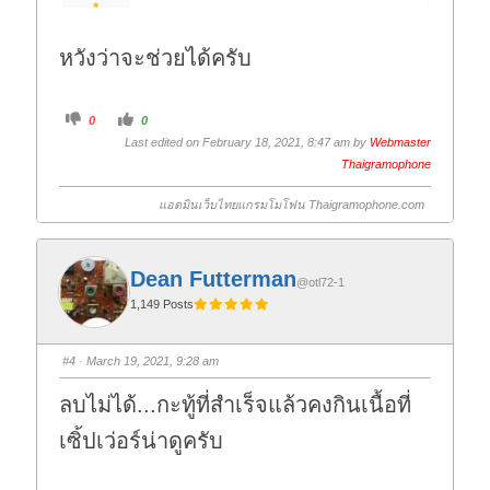
หวังว่าจะช่วยได้ครับ
C
C
0
0
l
l
i
i
Last edited on February 18, 2021, 8:47 am by
Webmaster
c
c
k
k
Thaigramophone
f
f
o
o
r
r
แอดมินเว็บไทยแกรมโมโฟน Thaigramophone.com
t
t
h
h
u
u
m
m
b
b
s
s
Dean Futterman
@otl72-1
d
u
o
p
1,149 Posts
w
.
n
.
#4
· March 19, 2021, 9:28 am
ลบไม่ได้...กะทู้ที่สำเร็จแล้วคงกินเนื้อที่
เซิ้ปเว่อร์น่าดูครับ