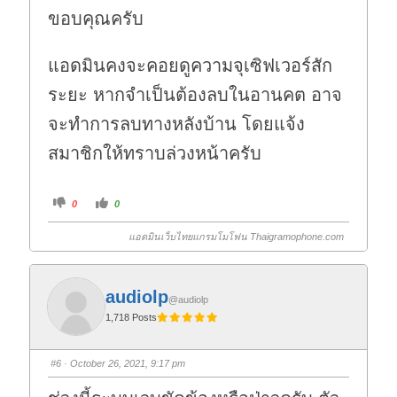
ขอบคุณครับ
แอดมินคงจะคอยดูความจุเซิฟเวอร์สัก
ระยะ หากจำเป็นต้องลบในอานคต อาจ
จะทำการลบทางหลังบ้าน โดยแจ้ง
สมาชิกให้ทราบล่วงหน้าครับ
C
C
0
0
l
l
i
i
c
c
แอดมินเว็บไทยแกรมโมโฟน Thaigramophone.com
k
k
f
f
o
o
r
r
t
t
h
h
audiolp
u
u
@audiolp
m
m
1,718 Posts
b
b
s
s
d
u
o
p
w
.
#6
· October 26, 2021, 9:17 pm
n
.