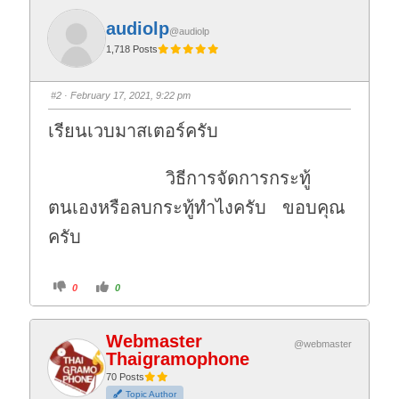
m
m
b
b
s
s
audiolp
@audiolp
d
u
o
p
1,718 Posts
w
.
n
.
#2
· February 17, 2021, 9:22 pm
เรียนเวบมาสเตอร์ครับ
วิธีการจัดการกระทู้
ตนเองหรือลบกระทู้ทำไงครับ ขอบคุณ
ครับ
C
C
0
0
l
l
i
i
c
c
k
k
f
f
Webmaster
o
o
@webmaster
r
r
Thaigramophone
t
t
h
h
70 Posts
u
u
m
m
Topic Author