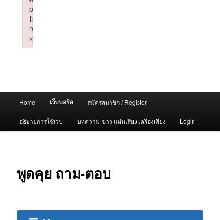
p
li
n
k
Failed to initialize plugin: wplink
Main
เว็บบอร์ด
Home
สมัครสมาชิก / Register
menu
อธิบายการใช้เวป
บทความ-ข่าว แผ่นเสียง เครื่องเสียง
Login
พูดคุย ถาม-ตอบ