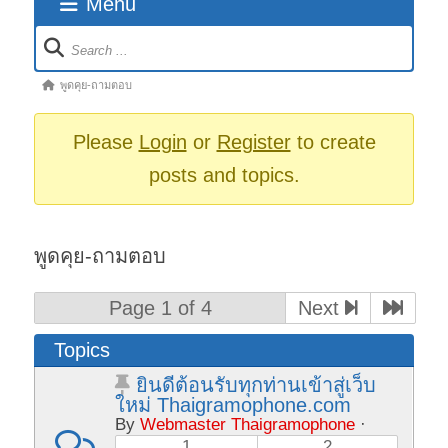
Menu
Forum
Navigation
Forum
พูดคุย-ถามตอบ
breadcrumbs
-
Please
Login
or
Register
to create
You
posts and topics.
are
here:
พูดคุย-ถามตอบ
Page 1 of 4
Next
Topics
ยินดีต้อนรับทุกท่านเข้าสู่เว็บ
ใหม่ Thaigramophone.com
By
Webmaster Thaigramophone
·
1
2