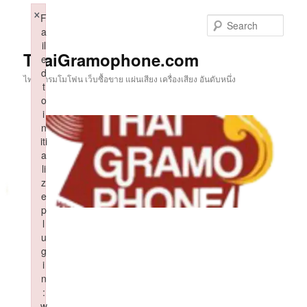
Skip
×
F
to
Sear
a
primary
il
content
ThaiGramophone.com
e
d
ไทยแกรมโมโฟน เว็บซื้อขาย แผ่นเสียง เครื่องเสียง อันดับหนึ่ง
t
o
i
n
iti
a
li
z
e
p
l
u
g
i
n
:
w