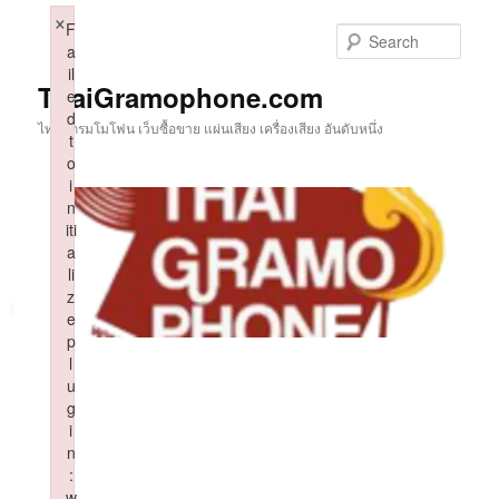
Skip
×
F
to
Sear
a
primary
il
content
ThaiGramophone.com
e
d
ไทยแกรมโมโฟน เว็บซื้อขาย แผ่นเสียง เครื่องเสียง อันดับหนึ่ง
t
o
i
n
iti
a
li
z
e
p
l
u
g
i
n
:
w