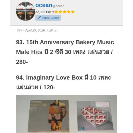
f
f
ocean
o
o
@ocean
r
r
t
t
32,366 Posts
h
h
Topic Author
u
u
m
m
b
b
s
s
#27
· April 29, 2026, 4:20 pm
d
u
o
p
w
.
93. 15th Anniversary Bakery Music
n
.
Male Hits มี 2 ซีดี 30 เพลง แผ่นสวย /
280-
94. Imaginary Love Box มี 10 เพลง
แผ่นสวย / 120-