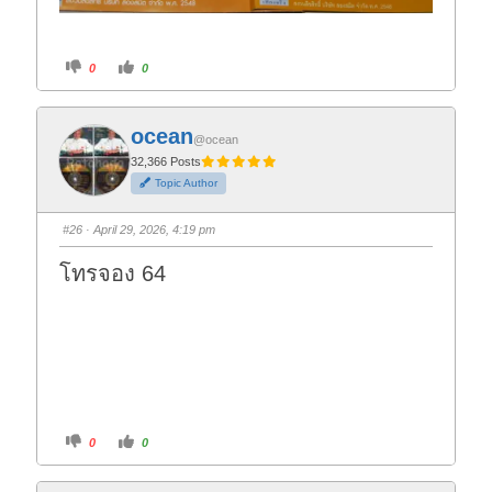
C
C
0
0
l
l
i
i
c
c
k
k
f
f
ocean
o
o
@ocean
r
r
t
t
32,366 Posts
h
h
Topic Author
u
u
m
m
b
b
s
s
#26
· April 29, 2026, 4:19 pm
d
u
o
p
w
.
โทรจอง 64
n
.
C
C
0
0
l
l
i
i
c
c
k
k