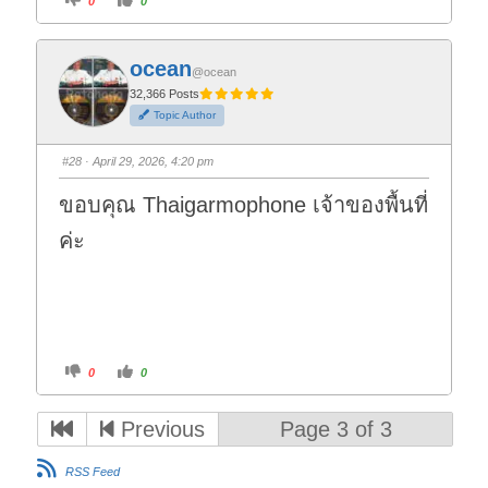
0
0
l
l
i
i
c
c
k
k
f
f
ocean
o
o
@ocean
r
r
t
t
32,366 Posts
h
h
Topic Author
u
u
m
m
b
b
s
s
#28
· April 29, 2026, 4:20 pm
d
u
o
p
w
.
ขอบคุณ Thaigarmophone เจ้าของพื้นที่
n
.
ค่ะ
C
C
0
0
l
l
i
i
c
c
k
k
Previous
Page 3 of 3
f
f
o
o
r
r
t
t
RSS Feed
h
h
u
u