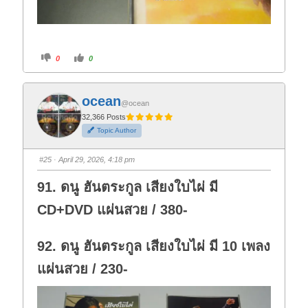
C
C
0
0
l
l
i
i
c
c
k
k
f
f
ocean
o
o
@ocean
r
r
t
t
32,366 Posts
h
h
Topic Author
u
u
m
m
b
b
s
s
#25
· April 29, 2026, 4:18 pm
d
u
o
p
w
.
91. ดนู ฮันตระกูล เสียงใบไผ่ มี
n
.
CD+DVD แผ่นสวย / 380-
92. ดนู ฮันตระกูล เสียงใบไผ่ มี 10 เพลง
แผ่นสวย / 230-