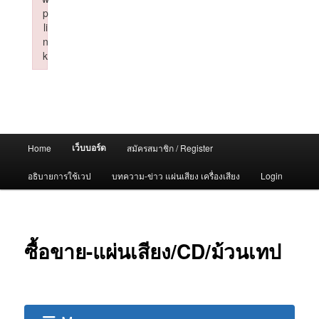
p
li
n
k
Failed to initialize plugin: wplink
Main
เว็บบอร์ด
Home
สมัครสมาชิก / Register
menu
อธิบายการใช้เวป
บทความ-ข่าว แผ่นเสียง เครื่องเสียง
Login
ซื้อขาย-แผ่นเสียง/CD/ม้วนเทป