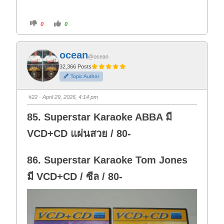
C
C
0
0
l
l
i
i
c
c
k
k
f
f
ocean
o
o
@ocean
r
r
t
t
32,366 Posts
h
h
Topic Author
u
u
m
m
b
b
s
s
#22
· April 29, 2026, 4:14 pm
d
u
o
p
w
.
85. Superstar Karaoke ABBA มี
n
.
VCD+CD แผ่นสวย / 80-
86. Superstar Karaoke Tom Jones
มี VCD+CD / ซีล / 80-