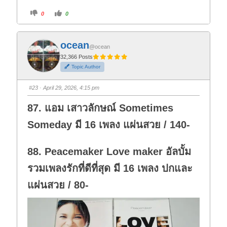
C
C
0
0
l
l
i
i
c
c
k
k
f
f
ocean
o
o
@ocean
r
r
t
t
32,366 Posts
h
h
Topic Author
u
u
m
m
b
b
s
s
#23
· April 29, 2026, 4:15 pm
d
u
o
p
w
.
87. แอม เสาวลักษณ์ Sometimes
n
.
Someday มี 16 เพลง แผ่นสวย / 140-
88. Peacemaker Love maker อัลบั้ม
รวมเพลงรักที่ดีที่สุด มี 16 เพลง ปกและ
แผ่นสวย / 80-