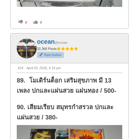
C
C
0
0
l
l
i
i
c
c
k
k
f
f
ocean
o
o
@ocean
r
r
t
t
32,366 Posts
h
h
Topic Author
u
u
m
m
b
b
s
s
#24
· April 29, 2026, 4:16 pm
d
u
o
p
w
.
89. โมเดิร์นด็อก เสริมสุขภาพ มี 13
n
.
เพลง ปกและแผ่นสวย แผ่นทอง / 500-
90. เสียมเรียบ สมุทรกำสรวล ปกและ
แผ่นสวย / 380-