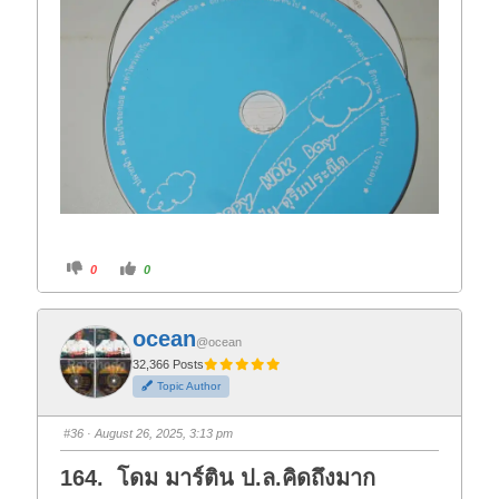
C
C
0
0
l
l
i
i
c
c
k
k
f
f
ocean
o
o
@ocean
r
r
t
t
32,366 Posts
h
h
Topic Author
u
u
m
m
b
b
s
s
#36
· August 26, 2025, 3:13 pm
d
u
o
p
w
.
164. โดม มาร์ติน ป.ล.คิดถึงมาก
n
.