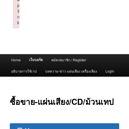
p
li
n
k
Failed to initialize plugin: wplink
Main
เว็บบอร์ด
Home
สมัครสมาชิก / Register
menu
อธิบายการใช้เวป
บทความ-ข่าว แผ่นเสียง เครื่องเสียง
Login
ซื้อขาย-แผ่นเสียง/CD/ม้วนเทป