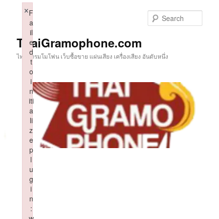
Skip
×
F
to
Sear
a
primary
il
content
ThaiGramophone.com
e
d
ไทยแกรมโมโฟน เว็บซื้อขาย แผ่นเสียง เครื่องเสียง อันดับหนึ่ง
t
o
i
n
iti
a
li
z
e
p
l
u
g
i
n
:
w