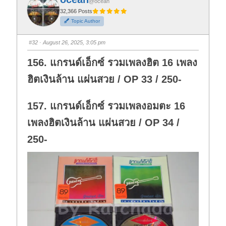
@ocean
r
r
t
t
32,366 Posts
h
h
Topic Author
u
u
m
m
b
b
s
s
#32
· August 26, 2025, 3:05 pm
d
u
o
p
w
.
156. แกรนด์เอ็กซ์ รวมเพลงฮิต 16 เพลง
n
.
ฮิตเงินล้าน แผ่นสวย / OP 33 / 250-
157. แกรนด์เอ็กซ์ รวมเพลงอมตะ 16
เพลงฮิตเงินล้าน แผ่นสวย / OP 34 /
250-