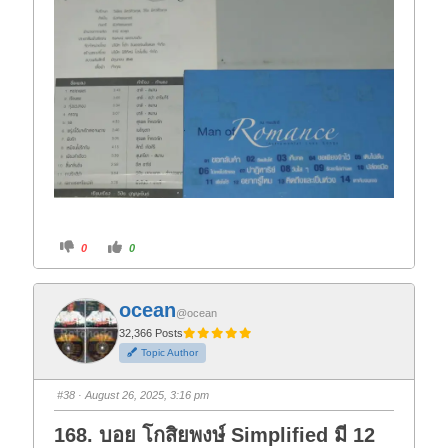
C
C
0
0
l
l
i
i
c
c
k
k
f
f
ocean
o
o
@ocean
r
r
t
t
32,366 Posts
h
h
Topic Author
u
u
m
m
b
b
s
s
#38
· August 26, 2025, 3:16 pm
d
u
o
p
w
.
168. บอย โกสิยพงษ์ Simplified มี 12
n
.