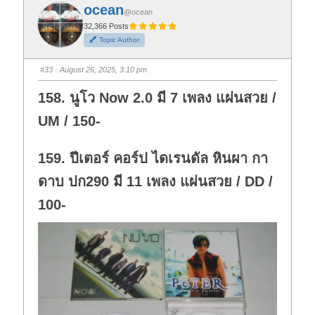
f
f
ocean
o
o
@ocean
r
r
t
t
32,366 Posts
h
h
Topic Author
u
u
m
m
b
b
s
s
#33
· August 26, 2025, 3:10 pm
d
u
o
p
w
.
158. นูโว Now 2.0 มี 7 เพลง แผ่นสวย /
n
.
UM / 150-
159. ปีเตอร์ คอร์ป ไดเรนดัล หินผา กา
ดาบ ปก290 มี 11 เพลง แผ่นสวย / DD /
100-