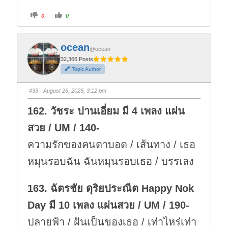
C
C
0
0
l
l
i
i
c
c
k
k
f
f
ocean
o
o
@ocean
r
r
t
t
32,366 Posts
h
h
Topic Author
u
u
m
m
b
b
s
s
#35
· August 26, 2025, 3:12 pm
d
u
o
p
w
.
162. วัชระ ปานเอี่ยม มี 4 เพลง แผ่น
n
.
สวย / UM / 140-
ความรักของคนตาบอด / เส้นทาง / เธอ
หมุนรอบฉัน ฉันหมุนรอบเธอ / บรรเลง
163. ฉัตรชัย ดุริยประณีต Happy Nok
Day มี 10 เพลง แผ่นสวย / UM / 190-
ปลายฟ้า / ฝันเป็นของเธอ / เท่าไหร่เท่า