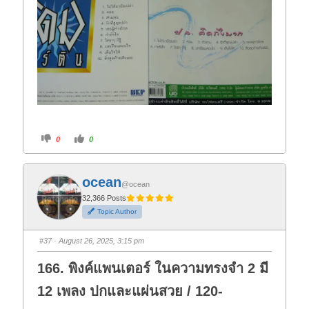
C
C
0
0
l
l
i
i
c
c
k
k
f
f
ocean
o
o
@ocean
r
r
t
t
32,366 Posts
h
h
Topic Author
u
u
m
m
b
b
s
s
#37
· August 26, 2025, 3:15 pm
d
u
o
p
w
.
166. พิงค์แพนเตอร์ ในความทรงจำ 2 มี
n
.
12 เพลง ปกและแผ่นสวย / 120-