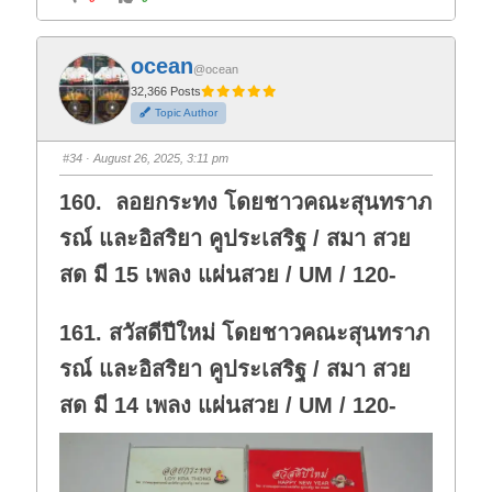
l
l
i
i
c
c
k
k
f
f
ocean
o
o
@ocean
r
r
t
t
32,366 Posts
h
h
Topic Author
u
u
m
m
b
b
s
s
#34
· August 26, 2025, 3:11 pm
d
u
o
p
w
.
160. ลอยกระทง โดยชาวคณะสุนทราภ
n
.
รณ์ และอิสริยา คูประเสริฐ / สมา สวย
สด มี 15 เพลง แผ่นสวย / UM / 120-
161. สวัสดีปีใหม่ โดยชาวคณะสุนทราภ
รณ์ และอิสริยา คูประเสริฐ / สมา สวย
สด มี 14 เพลง แผ่นสวย / UM / 120-