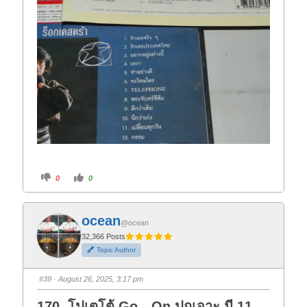
C
C
0
0
l
l
i
i
c
c
k
k
f
f
ocean
o
o
@ocean
r
r
t
t
32,366 Posts
h
h
Topic Author
u
u
m
m
b
b
s
s
#39
· August 26, 2025, 3:17 pm
d
u
o
p
w
.
170. โปเตโต้ Go…On ปกเจาะ มี 11
n