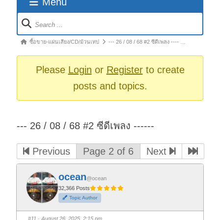
Menu
Forum
Navigation
Forum
ซื้อขาย-แผ่นเสียง/CD/ม้วนเทป
--- 26 / 08 / 68 #2 ซีดีเพลง ---- …
breadcrumbs
-
Please
Login
or
Register
to create
You
posts and topics.
are
here:
--- 26 / 08 / 68 #2 ซีดีเพลง ------
Previous
Page 2 of 6
Next
ocean
@ocean
32,366 Posts
Topic Author
#11
· August 26, 2025, 2:15 pm