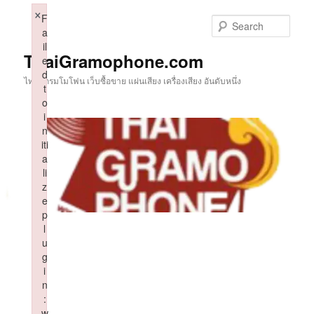
Skip
×
F
to
Sear
a
primary
il
content
ThaiGramophone.com
e
d
ไทยแกรมโมโฟน เว็บซื้อขาย แผ่นเสียง เครื่องเสียง อันดับหนึ่ง
t
o
i
n
iti
a
li
z
e
p
l
u
g
i
n
:
w