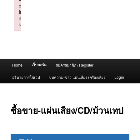
p
li
n
k
Failed to initialize plugin: wplink
Main
เว็บบอร์ด
Home
สมัครสมาชิก / Register
menu
อธิบายการใช้เวป
บทความ-ข่าว แผ่นเสียง เครื่องเสียง
Login
ซื้อขาย-แผ่นเสียง/CD/ม้วนเทป