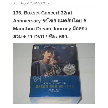
s
s
#19
· August 26, 2025, 2:39 pm
d
u
o
p
w
.
135. Boxset Concert 32nd
n
.
Anniversary ธงไชย แมคอินไตย A
Marathon Dream Journey มีกล่อง
สวม + 11 DVD / ซีล / 690-