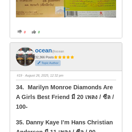
C
C
0
0
l
l
i
i
c
c
k
k
f
f
ocean
o
o
@ocean
r
r
t
t
32,366 Posts
h
h
Topic Author
u
u
m
m
b
b
s
s
#19
· August 26, 2025, 12:32 pm
d
u
o
p
w
.
34. Marilyn Monroe Diamonds Are
n
.
A Girls Best Friend มี 20 เพลง / ซีล /
100-
35. Danny Kaye I'm Hans Christian
Andersen มี 11 เพลง / ซีล / 90-