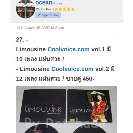
ocean
o
o
@ocean
r
r
t
t
32,366 Posts
h
h
Topic Author
u
u
m
m
b
b
s
s
#15
· August 26, 2025, 12:24 pm
d
u
o
p
w
.
27. -
n
.
Limousine
Coolvoice.com
vol.1 มี
10 เพลง แผ่นสวย /
- Limousine
Coolvoice.com
vol.2 มี
12 เพลง แผ่นสวย / ขายคู่ 450-