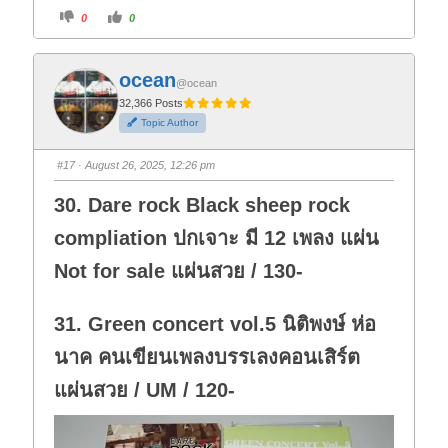
C
C
0
0
l
l
i
i
c
c
k
k
f
f
ocean
o
o
@ocean
r
r
t
t
32,366 Posts
h
h
Topic Author
u
u
m
m
b
b
s
s
#17
· August 26, 2025, 12:26 pm
d
u
o
p
w
.
30. Dare rock Black sheep rock
n
.
compliation ปกเจาะ มี 12 เพลง แผ่น
Not for sale แผ่นสวย / 130-
31. Green concert vol.5 นิติพงษ์ ห่อ
นาค คนเขียนเพลงบรรเลงคอนเสิร์ต
แผ่นสวย / UM / 120-