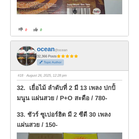
C
C
0
0
l
l
i
i
c
c
k
k
f
f
ocean
o
o
@ocean
r
r
t
t
32,366 Posts
h
h
Topic Author
u
u
m
m
b
b
s
s
#18
· August 26, 2025, 12:28 pm
d
u
o
p
w
.
32. เยื่อไม้ ลำดับที่ 2 มี 13 เพลง ปกปั้
n
.
มนูน แผ่นสวย / P+O สะดือ / 780-
33. ชัวร์ ซูเปอร์ฮิต มี 2 ซีดี 30 เพลง
แผ่นสวย / 150-