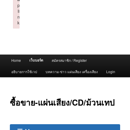
p
li
n
k
Failed to initialize plugin: wplink
Main
เว็บบอร์ด
Home
สมัครสมาชิก / Register
menu
อธิบายการใช้เวป
บทความ-ข่าว แผ่นเสียง เครื่องเสียง
Login
ซื้อขาย-แผ่นเสียง/CD/ม้วนเทป