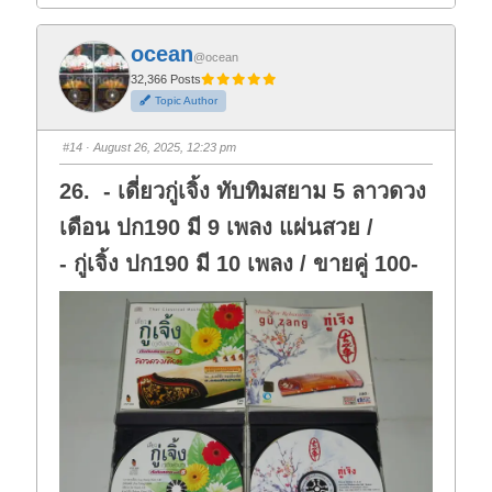
i
i
c
c
k
k
f
f
ocean
o
o
@ocean
r
r
t
t
32,366 Posts
h
h
Topic Author
u
u
m
m
b
b
s
s
#14
· August 26, 2025, 12:23 pm
d
u
o
p
w
.
26. - เดี่ยวกู่เจิ้ง ทับทิมสยาม 5 ลาวดวง
n
.
เดือน ปก190 มี 9 เพลง แผ่นสวย /
- กู่เจิ้ง ปก190 มี 10 เพลง / ขายคู่ 100-