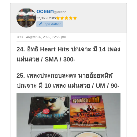
c
c
k
k
f
f
ocean
o
o
@ocean
r
r
t
t
32,366 Posts
h
h
Topic Author
u
u
m
m
b
b
s
s
#13
· August 26, 2025, 12:22 pm
d
u
o
p
w
.
24. อิทธิ Heart Hits ปกเจาะ มี 14 เพลง
n
.
แผ่นสวย / SMA / 300-
25. เพลงประกอบละคร นายฮ้อยทมิฬ
ปกเจาะ มี 10 เพลง แผ่นสวย / UM / 90-