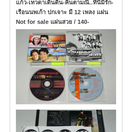
แก้ว-เทวดาเดินดิน-คินตามณี..ที่นี้มีรัก-
เรือนนพเก้า ปกเจาะ มี 12 เพลง แผ่น
Not for sale แผ่นสวย / 140-