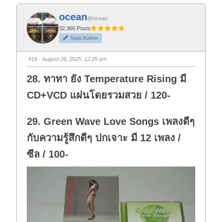
c
c
k
k
f
f
ocean
o
o
@ocean
r
r
t
t
32,366 Posts
h
h
Topic Author
u
u
m
m
b
b
s
s
#16
· August 26, 2025, 12:25 pm
d
u
o
p
w
.
28. ทาทา ยัง Temperature Rising มี
n
.
CD+VCD แผ่นโดยรวมสวย / 120-
29. Green Wave Love Songs เพลงดีๆ
กับความรู้สึกดีๆ ปกเจาะ มี 12 เพลง /
ซีล / 100-