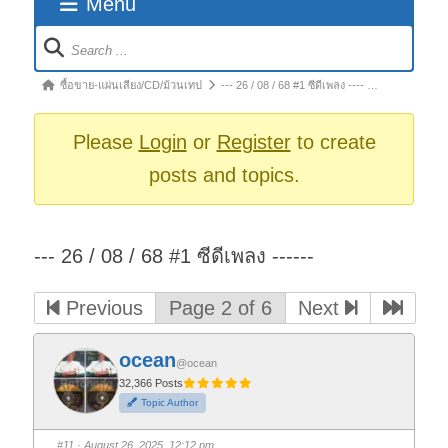
Menu
Forum
Navigation
Forum
ซื้อขาย-แผ่นเสียง/CD/ม้วนเทป
--- 26 / 08 / 68 #1 ซีดีเพลง ---- …
breadcrumbs
-
Please
Login
or
Register
to create
You
posts and topics.
are
here:
--- 26 / 08 / 68 #1 ซีดีเพลง ------
Previous
Page 2 of 6
Next
ocean
@ocean
32,366 Posts
Topic Author
#11
· August 26, 2025, 12:12 pm