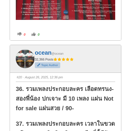
C
C
0
0
l
l
i
i
c
c
k
k
f
f
ocean
o
o
@ocean
r
r
t
t
32,366 Posts
h
h
Topic Author
u
u
m
m
b
b
s
s
#20
· August 26, 2025, 12:36 pm
d
u
o
p
w
.
36. รวมเพลงประกอบละคร เลือดทรนง-
n
.
สองพี่น้อง ปกเจาะ มี 10 เพลง แผ่น Not
for sale แผ่นสวย / 90-
37. รวมเพลงประกอบละคร เวลาในขวด