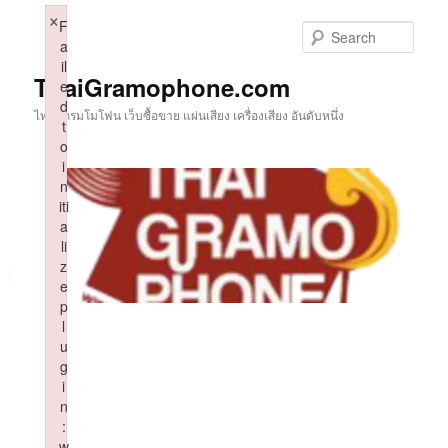
Skip
×
F
to
Sear
a
primary
il
content
ThaiGramophone.com
e
d
ไทยแกรมโมโฟน เว็บซื้อขาย แผ่นเสียง เครื่องเสียง อันดับหนึ่ง
t
o
i
n
iti
a
li
z
e
p
l
u
g
i
n
:
w