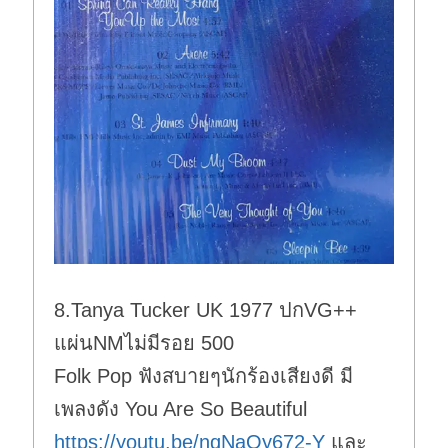
8.Tanya Tucker UK 1977 ปกVG++
แผ่นNMไม่มีรอย 500
Folk Pop ฟังสบายๆนักร้องเสียงดี มี
เพลงดัง You Are So Beautiful
https://youtu.be/nqNaOy672-Y
และ