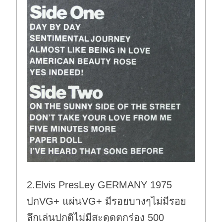
2.Elvis PresLey GERMANY 1975
ปกVG+ แผ่นVG+ มีรอยบางๆไม่มีรอย
ลึกเล่นปกติไม่มีสะดุดตกร่อง 500