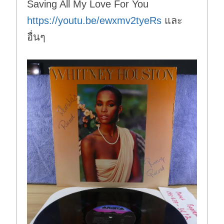
Saving All My Love For You
https://youtu.be/ewxmv2tyeRs
และ
อื่นๆ