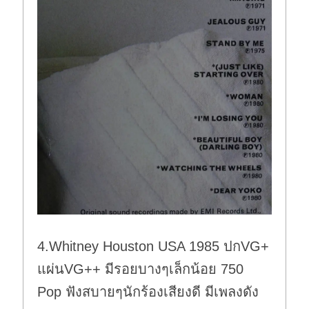
4.Whitney Houston USA 1985 ปกVG+
แผ่นVG++ มีรอยบางๆเล็กน้อย 750
Pop ฟังสบายๆนักร้องเสียงดี มีเพลงดัง