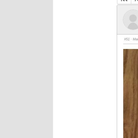
#51
· Mar