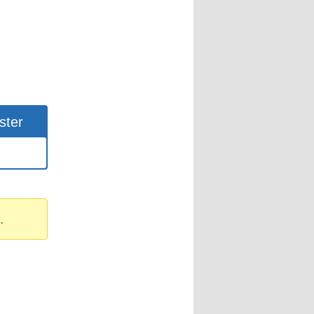
ster
.