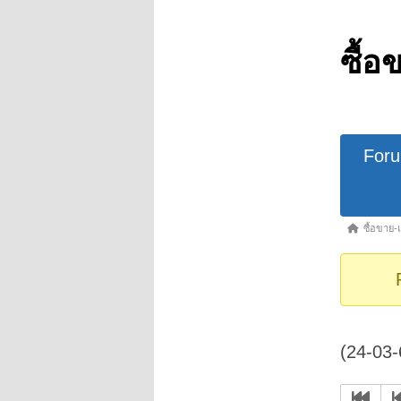
ซื้อ
Forum
For
Navigat
Forum
ซื้อขาย-
breadcrumb
-
You
are
here:
(24-03