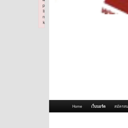
p
li
n
k
Failed to initialize plugin: wplink
Main
Home
เว็บบอร์ด
สมัครสม
menu