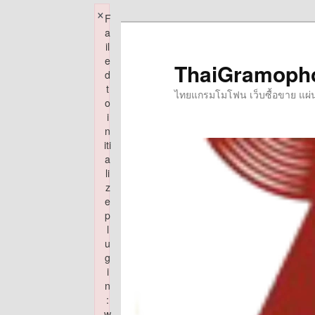
×
F
Skip
a
to
il
e
primary
ThaiGramoph
d
content
t
ไทยแกรมโมโฟน เว็บซื้อขาย แผ่นเส
o
i
n
iti
a
li
z
e
p
l
u
g
i
n
:
w