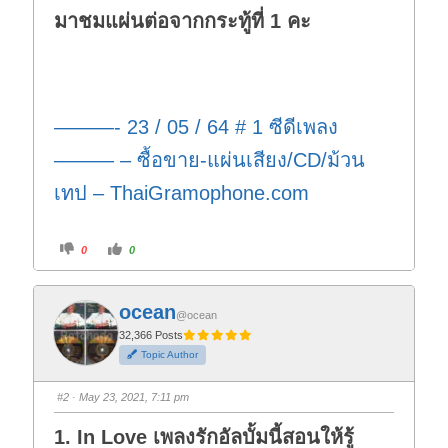
มาชมแผ่นต่อจากกระทู้ที่ 1 คะ
———- 23 / 05 / 64 # 1 ซีดีเพลง
——— – ซื้อขาย-แผ่นเสียง/CD/ม้วน
เทป – ThaiGramophone.com
C
C
0
0
l
l
i
i
c
c
k
k
f
f
ocean
o
o
@ocean
r
r
t
t
32,366 Posts
h
h
Topic Author
u
u
m
m
b
b
s
s
#2
· May 23, 2021, 7:11 pm
d
u
o
p
w
.
1. In Love เพลงรักอัลบั้มนี้สอนให้รู้
n
.