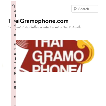
Skip
×
F
to
Sear
a
primary
il
content
ThaiGramophone.com
e
d
ไทยแกรมโมโฟน เว็บซื้อขาย แผ่นเสียง เครื่องเสียง อันดับหนึ่ง
t
o
i
n
iti
a
li
z
e
p
l
u
g
i
n
:
w