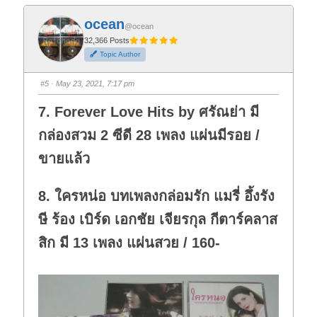
c
c
k
k
f
f
ocean
o
o
@ocean
r
r
t
t
32,366 Posts
h
h
Topic Author
u
u
m
m
b
b
s
s
#5
· May 23, 2021, 7:17 pm
d
u
o
p
w
.
7. Forever Love Hits by ศรัณย่า มี
n
.
กล่องสวม 2 ซีดี 28 เพลง แผ่นมีรอย /
ขายแล้ว
8. ใครหน่อ บทเพลงกล่อมรัก แมรี่ อึ้งรัง
ษี ร้อง เบิร์ด เอกชัย เจียรกุล กีตาร์คลาส
สิก มี 13 เพลง แผ่นสวย / 160-