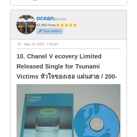
l
l
i
i
c
c
k
k
f
f
ocean
o
o
@ocean
r
r
t
t
32,366 Posts
h
h
Topic Author
u
u
m
m
b
b
s
s
#7
· May 23, 2021, 7:20 pm
d
u
o
p
w
.
10. Chanel V ecovery Limited
n
.
Released Single for Tsunami
Victims หัวใจของเธอ แผ่นสวย / 200-