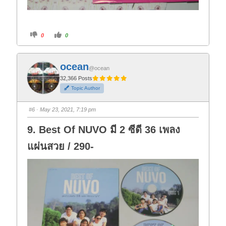
C
C
0
0
l
l
i
i
c
c
k
k
f
f
ocean
o
o
@ocean
r
r
t
t
32,366 Posts
h
h
Topic Author
u
u
m
m
b
b
s
s
#6
· May 23, 2021, 7:19 pm
d
u
o
p
w
.
9. Best Of NUVO มี 2 ซีดี 36 เพลง
n
.
แผ่นสวย / 290-