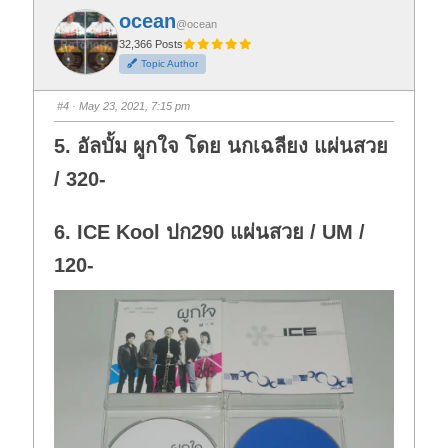
f
f
ocean
o
o
@ocean
r
r
t
t
32,366 Posts
h
h
Topic Author
u
u
m
m
b
b
s
s
#4
· May 23, 2021, 7:15 pm
d
u
o
p
w
.
5. อัลบั้ม ผูกใจ โดย นกเฉลียง แผ่นสวย
n
.
/ 320-
6. ICE Kool ปก290 แผ่นสวย / UM /
120-