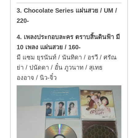
o
p
w
.
3. Chocolate Series แผ่นสวย / UM /
n
.
220-
4. เพลงประกอบละคร ตราบสิ้นดินฟ้า มี
10 เพลง แผ่นสวย / 160-
มี แซม ยุรนันท์ / นันทิดา / อรวี / ศรัณ
ย่า / ปนัดดา / อั๋น ภูวนาท / สุเทธ
องอาจ / นิว-จิ๋ว