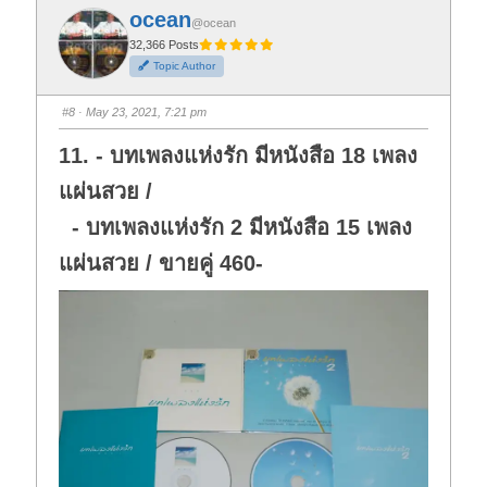
f
f
ocean
o
o
@ocean
r
r
t
t
32,366 Posts
h
h
Topic Author
u
u
m
m
b
b
s
s
#8
· May 23, 2021, 7:21 pm
d
u
o
p
w
.
11. - บทเพลงแห่งรัก มีหนังสือ 18 เพลง
n
.
แผ่นสวย /
- บทเพลงแห่งรัก 2 มีหนังสือ 15 เพลง
แผ่นสวย / ขายคู่ 460-