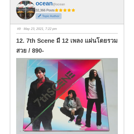
f
f
ocean
o
o
@ocean
r
r
t
t
32,366 Posts
h
h
Topic Author
u
u
m
m
b
b
s
s
#9
· May 23, 2021, 7:22 pm
d
u
o
p
w
.
12. 7th Scene มี 12 เพลง แผ่นโดยรวม
n
.
สวย / 890-