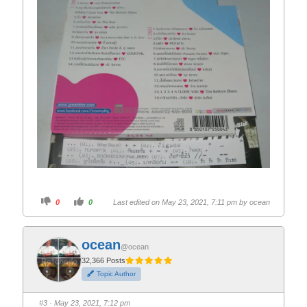
C
C
0
0
Last edited on May 23, 2021, 7:11 pm by
ocean
l
l
i
i
c
c
k
k
f
f
ocean
o
o
@ocean
r
r
t
t
32,366 Posts
h
h
Topic Author
u
u
m
m
b
b
s
s
#3
· May 23, 2021, 7:12 pm
d
u