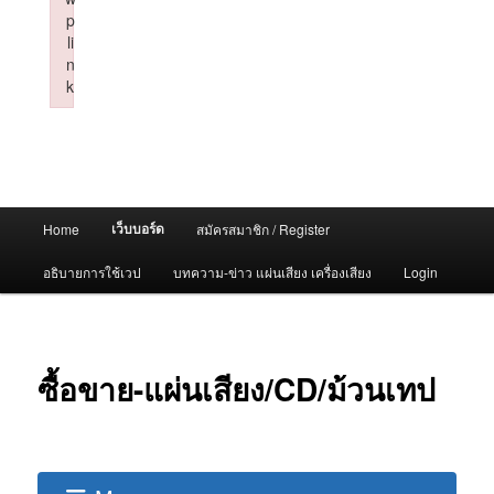
p
li
n
k
Failed to initialize plugin: wplink
Main
เว็บบอร์ด
Home
สมัครสมาชิก / Register
menu
อธิบายการใช้เวป
บทความ-ข่าว แผ่นเสียง เครื่องเสียง
Login
ซื้อขาย-แผ่นเสียง/CD/ม้วนเทป