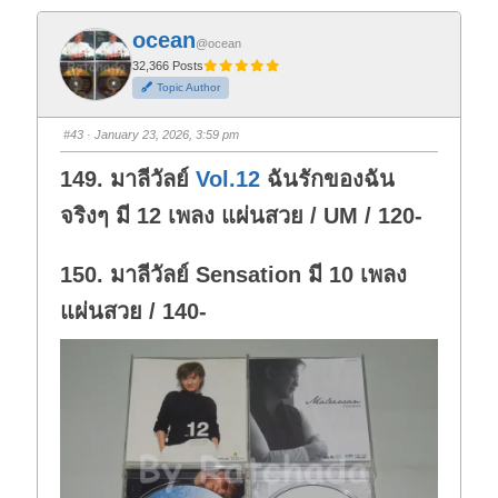
c
c
k
k
f
f
ocean
o
o
@ocean
r
r
t
t
32,366 Posts
h
h
Topic Author
u
u
m
m
b
b
s
s
#43
· January 23, 2026, 3:59 pm
d
u
o
p
w
.
149. มาลีวัลย์
Vol.12
ฉันรักของฉัน
n
.
จริงๆ มี 12 เพลง แผ่นสวย / UM / 120-
150. มาลีวัลย์ Sensation มี 10 เพลง
แผ่นสวย / 140-