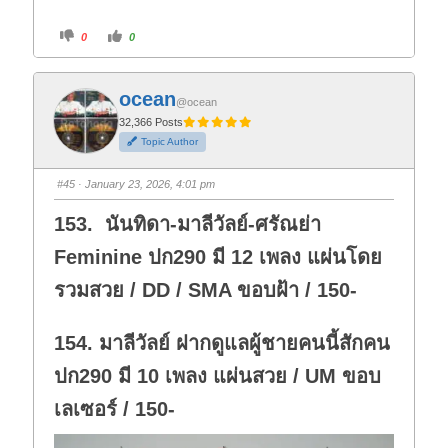
C
C
0
0
l
l
i
i
c
c
k
k
f
f
ocean
o
o
@ocean
r
r
t
t
32,366 Posts
h
h
Topic Author
u
u
m
m
b
b
s
s
#45
· January 23, 2026, 4:01 pm
d
u
o
p
w
.
153. นันทิดา-มาลีวัลย์-ศรัณย่า
n
.
Feminine ปก290 มี 12 เพลง แผ่นโดย
รวมสวย / DD / SMA ขอบฝ้า / 150-
154. มาลีวัลย์ ฝากดูแลผู้ชายคนนี้สักคน
ปก290 มี 10 เพลง แผ่นสวย / UM ขอบ
เลเซอร์ / 150-