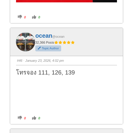
C
C
0
0
l
l
i
i
c
c
k
k
f
f
ocean
o
o
@ocean
r
r
t
t
32,366 Posts
h
h
Topic Author
u
u
m
m
b
b
s
s
#46
· January 23, 2026, 4:02 pm
d
u
o
p
w
.
โทรจอง 111, 126, 139
n
.
C
C
0
0
l
l
i
i
c
c
k
k