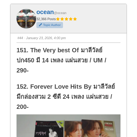
c
c
k
k
f
f
ocean
o
o
@ocean
r
r
t
t
32,366 Posts
h
h
Topic Author
u
u
m
m
b
b
s
s
#44
· January 23, 2026, 4:00 pm
d
u
o
p
w
.
151. The Very best Of มาลีวัลย์
n
.
ปก450 มี 14 เพลง แผ่นสวย / UM /
290-
152. Forever Love Hits By มาลีวัลย์
มีกล่องสวม 2 ซีดี 24 เพลง แผ่นสวย /
200-