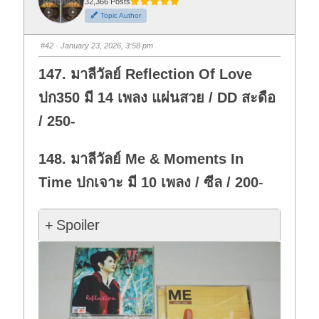
t
t
32,366 Posts
h
h
Topic Author
u
u
m
m
b
b
s
s
#42
· January 23, 2026, 3:58 pm
d
u
o
p
w
.
147. มาลีวัลย์ Reflection Of Love
n
.
ปก350 มี 14 เพลง แผ่นสวย / DD สะดือ
/ 250-
148. มาลีวัลย์ Me & Moments In
Time ปกเจาะ มี 10 เพลง / ซีล / 200
-
Spoiler