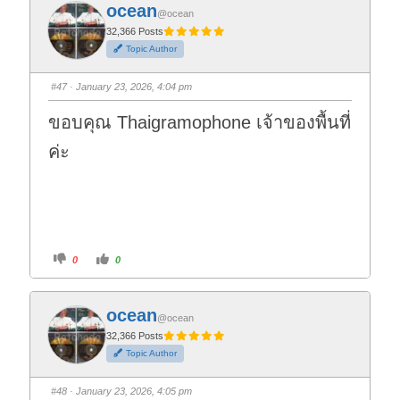
f
f
ocean
o
o
@ocean
r
r
t
t
32,366 Posts
h
h
Topic Author
u
u
m
m
b
b
s
s
#47
· January 23, 2026, 4:04 pm
d
u
o
p
w
.
ขอบคุณ Thaigramophone เจ้าของพื้นที่
n
.
ค่ะ
C
C
0
0
l
l
i
i
c
c
k
k
f
f
ocean
o
o
@ocean
r
r
t
t
32,366 Posts
h
h
Topic Author
u
u
m
m
b
b
s
s
#48
· January 23, 2026, 4:05 pm
d
u