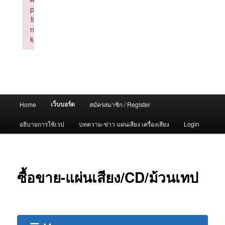
p
li
n
k
Failed to initialize plugin: wplink
Main
เว็บบอร์ด
Home
สมัครสมาชิก / Register
menu
อธิบายการใช้เวป
บทความ-ข่าว แผ่นเสียง เครื่องเสียง
Login
ซื้อขาย-แผ่นเสียง/CD/ม้วนเทป