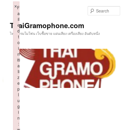
Skip
×
F
to
Sear
a
primary
il
content
ThaiGramophone.com
e
d
ไทยแกรมโมโฟน เว็บซื้อขาย แผ่นเสียง เครื่องเสียง อันดับหนึ่ง
t
o
i
n
iti
a
li
z
e
p
l
u
g
i
n
:
w