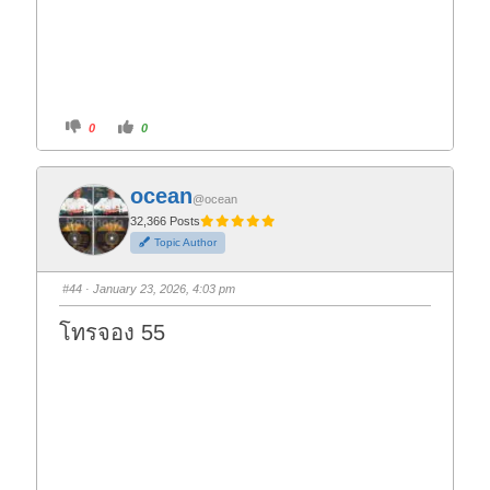
C
C
0
0
l
l
i
i
c
c
k
k
f
f
ocean
o
o
@ocean
r
r
t
t
32,366 Posts
h
h
Topic Author
u
u
m
m
b
b
s
s
#44
· January 23, 2026, 4:03 pm
d
u
o
p
w
.
โทรจอง 55
n
.