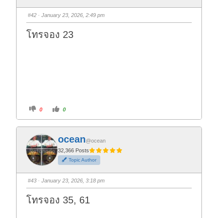
m
m
b
b
s
s
#42
· January 23, 2026, 2:49 pm
d
u
o
p
w
.
โทรจอง 23
n
.
C
C
0
0
l
l
i
i
c
c
k
k
f
f
ocean
o
o
@ocean
r
r
t
t
32,366 Posts
h
h
Topic Author
u
u
m
m
b
b
s
s
#43
· January 23, 2026, 3:18 pm
d
u
o
p
w
.
โทรจอง 35, 61
n
.