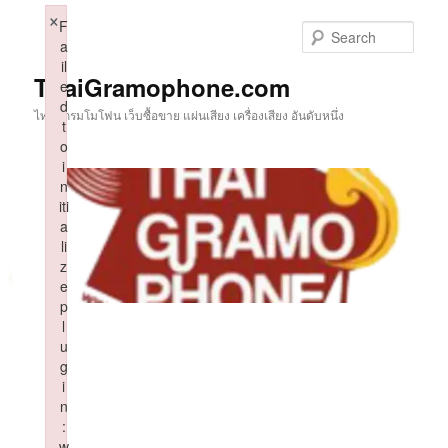
Skip
×
F
to
Sear
a
primary
il
content
ThaiGramophone.com
e
d
ไทยแกรมโมโฟน เว็บซื้อขาย แผ่นเสียง เครื่องเสียง อันดับหนึ่ง
t
o
i
n
iti
a
li
z
e
p
l
u
g
i
n
:
w