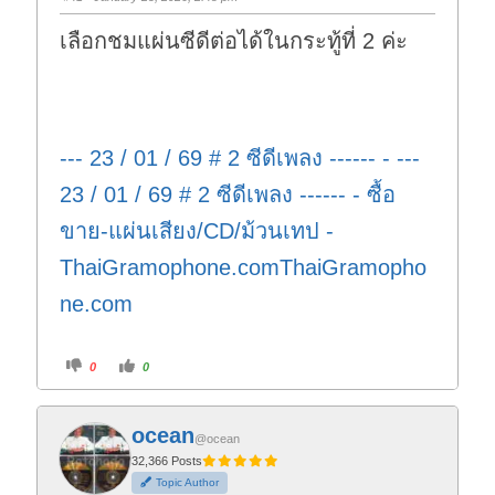
เลือกชมแผ่นซีดีต่อได้ในกระทู้ที่ 2 ค่ะ
--- 23 / 01 / 69 # 2 ซีดีเพลง ------ - ---
23 / 01 / 69 # 2 ซีดีเพลง ------ - ซื้อ
ขาย-แผ่นเสียง/CD/ม้วนเทป -
ThaiGramophone.comThaiGramopho
ne.com
C
C
0
0
l
l
i
i
c
c
k
k
f
f
ocean
o
o
@ocean
r
r
t
t
32,366 Posts
h
h
Topic Author
u
u