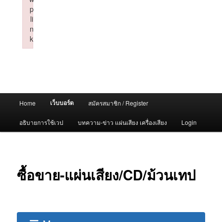
p
li
n
k
Failed to initialize plugin: wplink
Main
เว็บบอร์ด
Home
สมัครสมาชิก / Register
menu
อธิบายการใช้เวป
บทความ-ข่าว แผ่นเสียง เครื่องเสียง
Login
ซื้อขาย-แผ่นเสียง/CD/ม้วนเทป