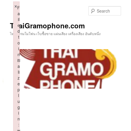
Skip
×
F
to
Sear
a
primary
il
content
ThaiGramophone.com
e
d
ไทยแกรมโมโฟน เว็บซื้อขาย แผ่นเสียง เครื่องเสียง อันดับหนึ่ง
t
o
i
n
iti
a
li
z
e
p
l
u
g
i
n
:
w