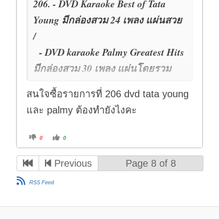
206. - DVD Karaoke Best of Tata
Young มีกล่องสวม 24 เพลง แผ่นสวย
/
- DVD karaoke Palmy Greatest Hits
มีกล่องสวม 30 เพลง แผ่นโดยรวม
สวย / ขายคู่ 160-
สนใจซื้อรายการที่ 206 dvd tata young
และ palmy ต้องทำยังไงคะ
C
C
0
0
l
l
i
i
c
c
k
k
Previous
Page 8 of 8
f
f
o
o
r
r
t
t
RSS Feed
h
h
u
u
m
m
b
b
s
s
d
u
o
p