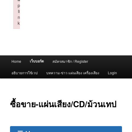
p
li
n
k
Failed to initialize plugin: wplink
Main
เว็บบอร์ด
Home
สมัครสมาชิก / Register
menu
อธิบายการใช้เวป
บทความ-ข่าว แผ่นเสียง เครื่องเสียง
Login
ซื้อขาย-แผ่นเสียง/CD/ม้วนเทป