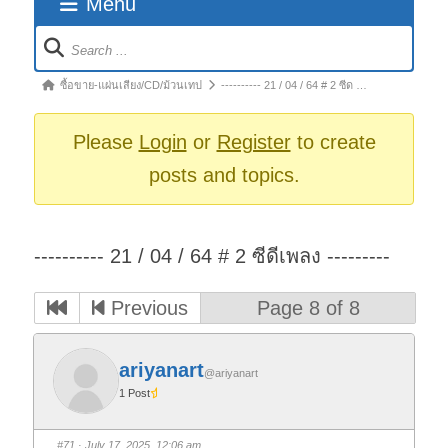
Menu
Forum
Navigation
Forum
ซื้อขาย-แผ่นเสียง/CD/ม้วนเทป
---------- 21 / 04 / 64 # 2 ซีด …
breadcrumbs
-
Please
Login
or
Register
to create
You
posts and topics.
are
here:
---------- 21 / 04 / 64 # 2 ซีดีเพลง ---------
Previous
Page 8 of 8
ariyanart
@ariyanart
1 Post
#71
· July 17, 2025, 12:06 am