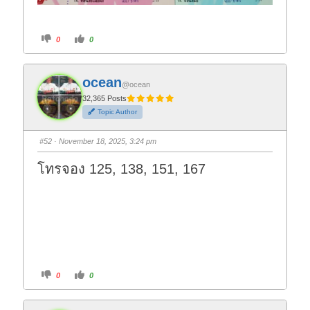
C
C
0
0
l
l
i
i
c
c
k
k
f
f
ocean
o
o
@ocean
r
r
t
t
32,365 Posts
h
h
Topic Author
u
u
m
m
b
b
s
s
#52
· November 18, 2025, 3:24 pm
d
u
o
p
w
.
โทรจอง 125, 138, 151, 167
n
.
C
C
0
0
l
l
i
i
c
c
k
k