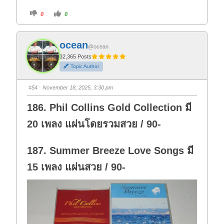
C
C
0
0
l
l
i
i
c
c
k
k
f
f
ocean
o
o
@ocean
r
r
t
t
32,365 Posts
h
h
Topic Author
u
u
m
m
b
b
s
s
#54
· November 18, 2025, 3:30 pm
d
u
o
p
w
.
186. Phil Collins Gold Collection มี
n
.
20 เพลง แผ่นโดยรวมสวย / 90-
187. Summer Breeze Love Songs มี
15 เพลง แผ่นสวย / 90-