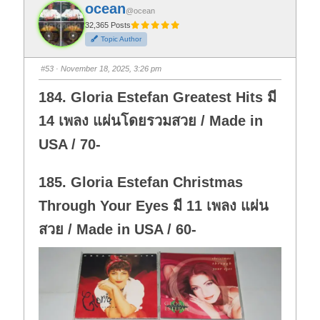
f
f
ocean
o
o
@ocean
r
r
t
t
32,365 Posts
h
h
Topic Author
u
u
m
m
b
b
s
s
#53
· November 18, 2025, 3:26 pm
d
u
o
p
w
.
184. Gloria Estefan Greatest Hits มี
n
.
14 เพลง แผ่นโดยรวมสวย / Made in
USA / 70-
185. Gloria Estefan Christmas
Through Your Eyes มี 11 เพลง แผ่น
สวย / Made in USA / 60-