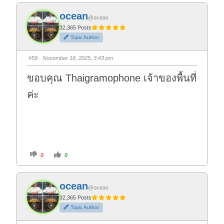
k
k
f
f
ocean
o
o
@ocean
r
r
t
t
32,365 Posts
h
h
Topic Author
u
u
m
m
b
b
s
s
#59
· November 18, 2025, 3:43 pm
d
u
o
p
w
.
ขอบคุณ Thaigramophone เจ้าของพื้นที่
n
.
ค่ะ
C
C
0
0
l
l
i
i
c
c
k
k
f
f
ocean
o
o
@ocean
r
r
t
t
32,365 Posts
h
h
Topic Author
u
u
m
m
b
b