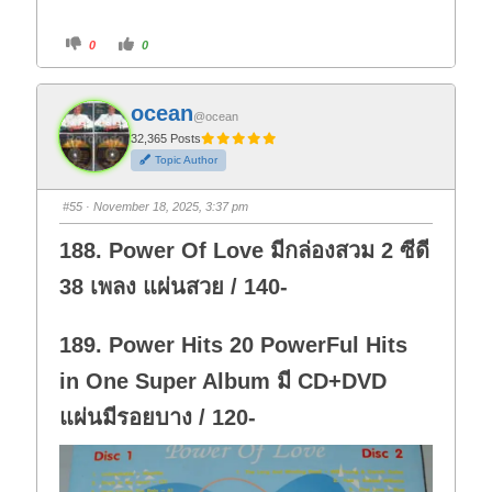
C
C
0
0
l
l
i
i
c
c
k
k
f
f
ocean
o
o
@ocean
r
r
t
t
32,365 Posts
h
h
Topic Author
u
u
m
m
b
b
s
s
#55
· November 18, 2025, 3:37 pm
d
u
o
p
w
.
188. Power Of Love มีกล่องสวม 2 ซีดี
n
.
38 เพลง แผ่นสวย / 140-
189. Power Hits 20 PowerFul Hits
in One Super Album มี CD+DVD
แผ่นมีรอยบาง / 120-