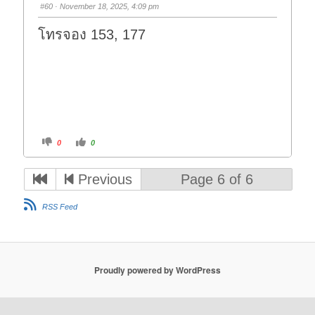
s
s
#60
· November 18, 2025, 4:09 pm
d
u
o
p
w
.
โทรจอง 153, 177
n
.
C
C
0
0
l
l
i
i
c
c
k
k
Previous
Page 6 of 6
f
f
o
o
r
r
t
t
RSS Feed
h
h
u
u
m
m
b
b
s
s
d
u
o
p
w
.
Proudly powered by WordPress
n
.