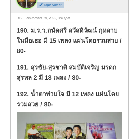
h
h
Topic Author
u
u
m
m
b
b
s
s
#56
· November 18, 2025, 3:40 pm
d
u
o
p
w
.
190. ม.ร.ว.ถนัดศรี สวัสดิวัฒน์ กุหลาบ
n
.
ในมือเธอ มี 15 เพลง แผ่นโดยรวมสวย /
80-
191. สุรชัย-สุรชาติ สมบัติเจริญ มรดก
สุรพล 2 มี 18 เพลง / 80-
192. น้ำตาท่วมใจ มี 12 เพลง แผ่นโดย
รวมสวย / 80-