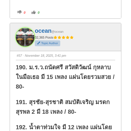
C
C
0
0
l
l
i
i
c
c
k
k
f
f
ocean
o
o
@ocean
r
r
t
t
32,365 Posts
h
h
Topic Author
u
u
m
m
b
b
s
s
#57
· November 18, 2025, 3:41 pm
d
u
o
p
w
.
190. ม.ร.ว.ถนัดศรี สวัสดิวัฒน์ กุหลาบ
n
.
ในมือเธอ มี 15 เพลง แผ่นโดยรวมสวย /
80-
191. สุรชัย-สุรชาติ สมบัติเจริญ มรดก
สุรพล 2 มี 18 เพลง / 80-
192. น้ำตาท่วมใจ มี 12 เพลง แผ่นโดย