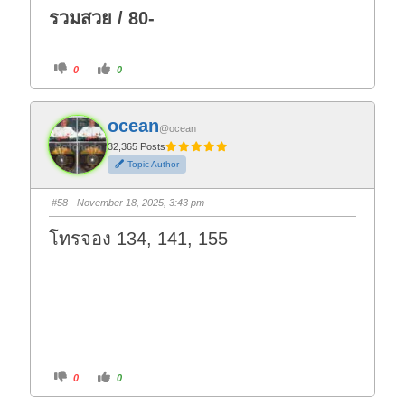
รวมสวย / 80-
C
C
0
0
l
l
i
i
c
c
k
k
f
f
ocean
o
o
@ocean
r
r
t
t
32,365 Posts
h
h
Topic Author
u
u
m
m
b
b
s
s
#58
· November 18, 2025, 3:43 pm
d
u
o
p
w
.
โทรจอง 134, 141, 155
n
.
C
C
0
0
l
l
i
i
c
c