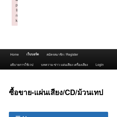
p
li
n
k
Failed to initialize plugin: wplink
Main
เว็บบอร์ด
Home
สมัครสมาชิก / Register
menu
อธิบายการใช้เวป
บทความ-ข่าว แผ่นเสียง เครื่องเสียง
Login
ซื้อขาย-แผ่นเสียง/CD/ม้วนเทป