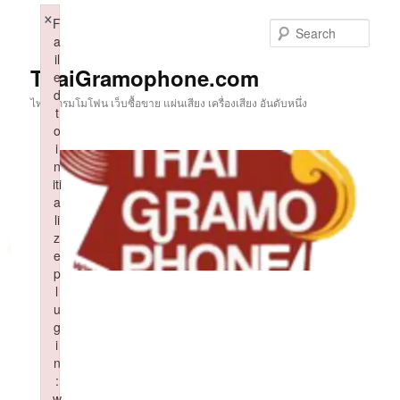
Skip
×
F
to
Sear
a
primary
il
content
ThaiGramophone.com
e
d
ไทยแกรมโมโฟน เว็บซื้อขาย แผ่นเสียง เครื่องเสียง อันดับหนึ่ง
t
o
i
n
iti
a
li
z
e
p
l
u
g
i
n
:
w